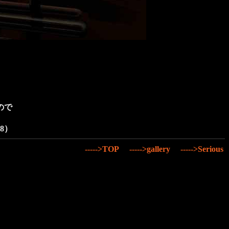
ので
8）
----->TOP
----->gallery
----->Serious