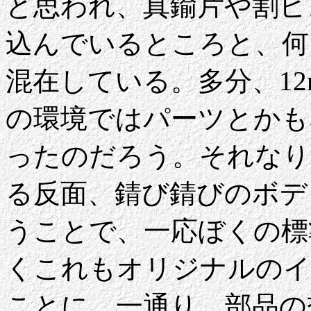
と思われ、真鍮片や割ピ
込んでいるところと、何
混在している。多分、1
の環境ではパーツとかも
ったのだろう。それなり
る反面、錆び錆びのボデ
うことで、一応ぼくの標
くこれもオリジナルのイ
ことに。一通り、部品の