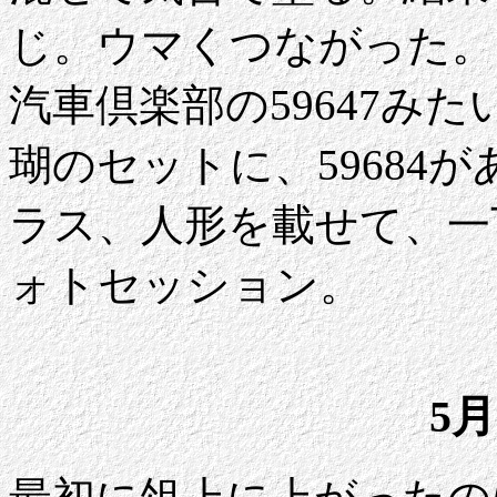
じ。ウマくつながった。
汽車倶楽部の59647み
瑚のセットに、59684
ラス、人形を載せて、一
ォトセッション。
5月