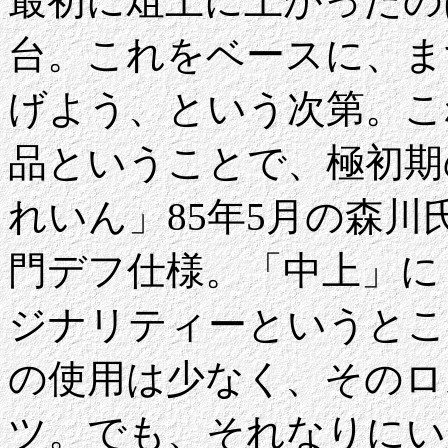
最初に俎上に上がったの
台。これをベースに、ま
げよう、という次第。こ
品ということで、極初期
れいん」85年5月の森
門デフ仕様。「中上」に
ジナリティーというとこ
の使用は少なく、そのロス
ツ。でも、それなりにい