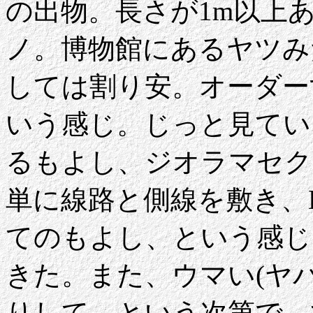
の出物。長さが1m以上
ノ。博物館にあるヤツみ
しては割り安。オーダー
いう感じ。じっと見てい
るもよし、ジオラマセク
単に線路と側線を敷き、D
てのもよし、という感じ
きた。また、ウマい(ヤ
りして。という次第で、