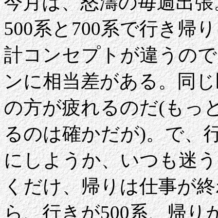
今月は、怒濤の毎週出張
500系と700系で行き
計コンセプトが違うので
ンに相当差がある。同じ
の方が疲れるのだ(もっ
るのは確かだが)。で、
にしようか、いつも迷う
くだけ、帰りは仕事が終
ら、行きが500系、帰り