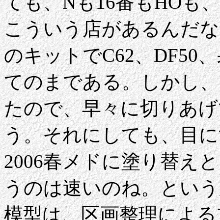
ても、Nも16番もHO
こういう店があるんだな
のキットでC62、DF50
てのまである。しかし、
たので、早々に切りあげ
う。それにしても、目に
2006春メドに塗り替
うのは速いのね。という
模型は、区画整理による