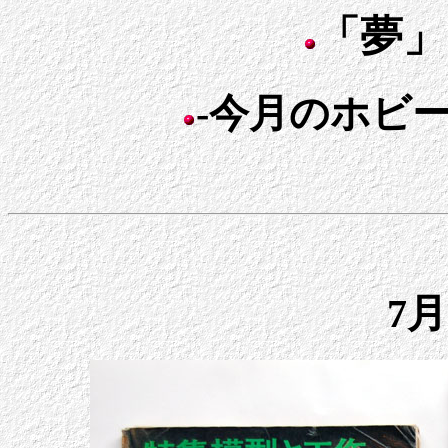
「夢」
-今月のホビー日
7月