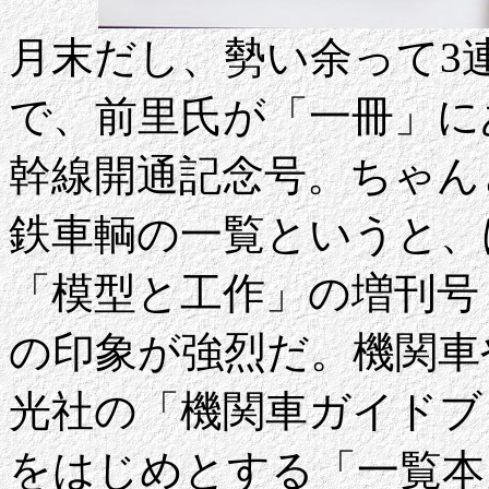
月末だし、勢い余って3連
で、前里氏が「一冊」に
幹線開通記念号。ちゃん
鉄車輌の一覧というと、
「模型と工作」の増刊号
の印象が強烈だ。機関車
光社の「機関車ガイドブ
をはじめとする「一覧本