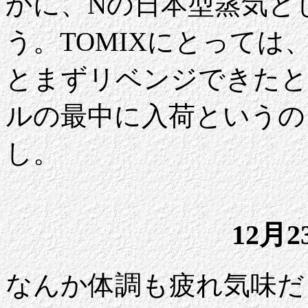
かに、Nの日本型蒸気と
う。TOMIXにとって
とまずリベンジできたと
ルの最中に入荷というの
し。
12月
なんか体調も疲れ気味だ