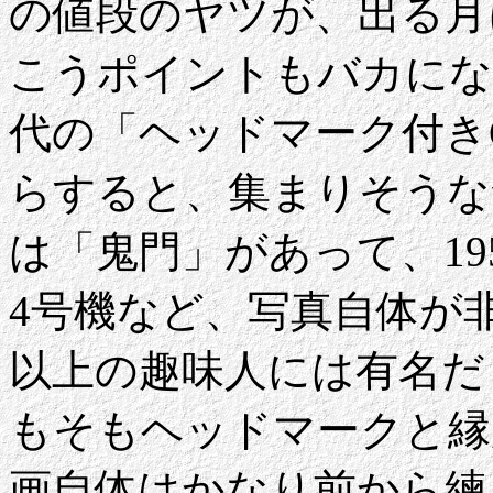
の値段のヤツが、出る月
こうポイントもバカにな
代の「ヘッドマーク付き
らすると、集まりそうな
は「鬼門」があって、19
4号機など、写真自体が
以上の趣味人には有名だ
もそもヘッドマークと縁
画自体はかなり前から練