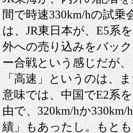
間で時速330km/hの
は、JR東日本が、E5系を
外への売り込みをバック
ー合戦という感じだが、
「高速」というのは、ま
意味では、中国でE2系
由で、320km/hか330
績」もあったし。もとも