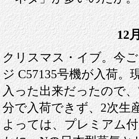
12
クリスマス・イブ。今ごろ
ジ C57135号機が入
入った出来だったので、
分で入荷できず、2次生
よっては、プレミアム付