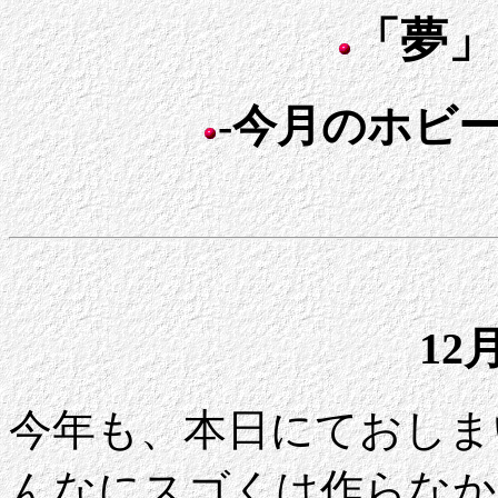
「夢」
-今月のホビー日
12
今年も、本日にておしま
んなにスゴくは作らなか