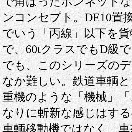
で角ばったボンネットなど
ンコンセプト。DE10
でいう「丙線」以下を貨
で、60tクラスでもD
でも、このシリーズのデ
なか難しい。鉄道車輌と
重機のような「機械」「
なりに斬新な感じはする
車輌移動機ではなく、車