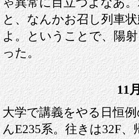
ゃ異常に目立つよなあ。
と、なんかお召し列車状
よ。ということで、陽射
った。
11
大学で講義をやる日恒例
んE235系。往きは32F