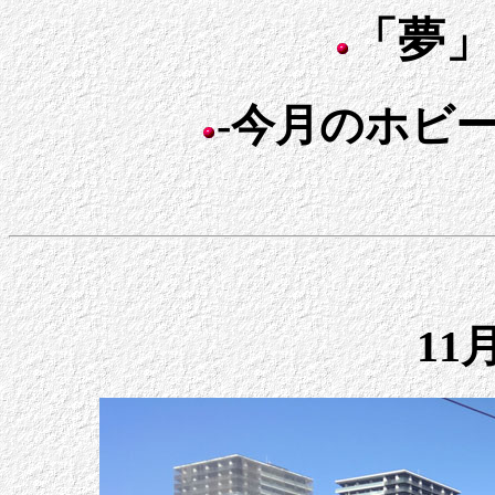
「夢」
-今月のホビー日
11