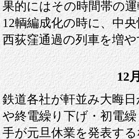
果的にはその時間帯の運
12輌編成化の時に、中
西荻窪通過の列車を増や
12
鉄道各社が軒並み大晦日
や終電繰り下げ・初電繰
手が元旦休業を発表する