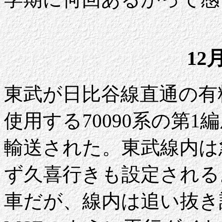
12
東武が日比谷線直通の有
使用する70090系の第
輸送された。東武線内は
ず久喜行きも設定される
車だが、線内は追い抜き