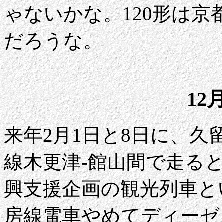
ゃないかな。120形は
だろうな。
12
来年2月1日と8日に、久
線木更津-館山間で走る
興支援企画の観光列車と
房線電車やめてディーゼ