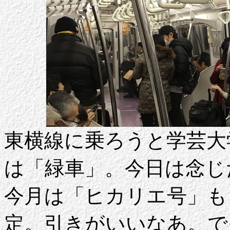
東横線に乗ろうと学芸大
は「緑車」。今日は念じ
今月は「ヒカリエ号」も
定。引きがいいなあ。で