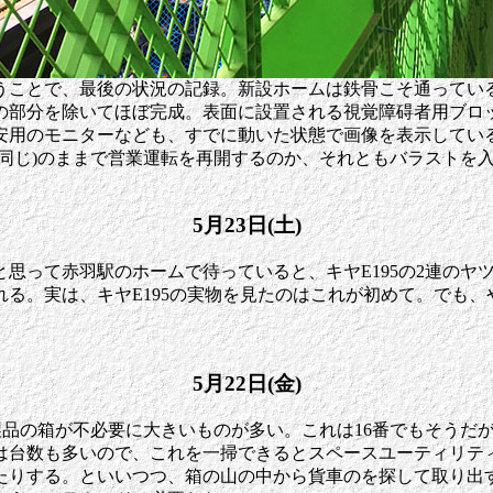
うことで、最後の状況の記録。新設ホームは鉄骨こそ通ってい
の部分を除いてほぼ完成。表面に設置される視覚障碍者用ブロ
安用のモニターなども、すでに動いた状態で画像を表示してい
と同じ)のままで営業運転を再開するのか、それともバラストを
5月23日(土)
思って赤羽駅のホームで待っていると、キヤE195の2連のヤツ
る。実は、キヤE195の実物を見たのはこれが初めて。でも
5月22日(金)
は、製品の箱が不必要に大きいものが多い。これは16番でもそう
は台数も多いので、これを一掃できるとスペースユーティリテ
たりする。といいつつ、箱の山の中から貨車のを探して取り出