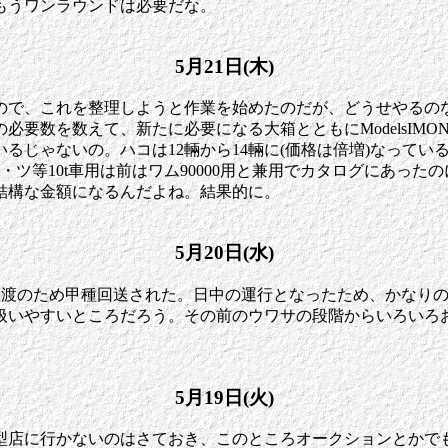
もうワンラウンドは必要だな。
5月21日(木)
ので、これを整理しようと作業を始めたのだが、どうせやるのな
要数を数えて、新たに必要になる大箱とともにModelsIMO
るじゃないの。ハコは12輛から14輛に(価格は倍増)なって
ワ・ツ等10t車用は前はワム90000用と兼用でカタログにあっ
結構な金額になるんだよね。結果的に。
5月20日(水)
に譲渡のため甲種回送された。日中の運行となったため、かなり
は扱いやすいところだろう。その前のウワサの段階からいろいろ
5月19日(火)
型店に行かないのはさておき、このところオークションとかで