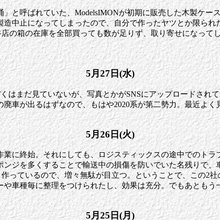
と呼ばれていた、ModelsIMONが初期に販売した木製ケ
製造中止になってしまったので、自分で作ったヤツとか限られ
渋谷店の箱の在庫を全部買っても数が足りず、取り寄せになって
5月27日(水)
。ぼくはまだ見ていないが、写真とかがSNSにアップロードされて
の廃車が出るはずなので、もはや2020系が第二勢力。最近よ
5月26日(火)
作業に終始。それにしても、ロジスティックスの途中でのトラ
ポンジを多くすることで輸送中の損傷を防いでいた名残りで、車
く作っているので、増々無駄が目立つ。ということで、この2社
ーや車種毎に整理をつけられたし、効果は充分。でもあともう
5月25日(月)