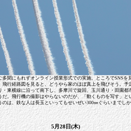
ご多聞にもれずオンライン授業形式での実施。ところでSNSを
い。飛行経路図を見ると、どうやら家のほぼ真上を飛びそう。予
り・東横線に沿って南下し、多摩川で旋回、玉川通り・田園都
うだ。飛行機の撮影はやらないのだが、「動くものを写す」と
のは、鉄な人は長玉といってもせいぜい300㎜ぐらいまでし
5月28日(木)