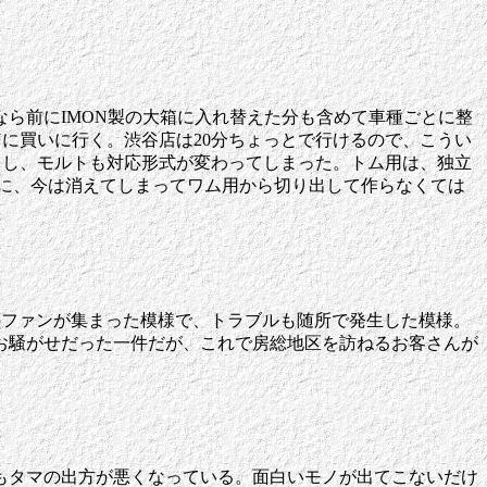
ら前にIMON製の大箱に入れ替えた分も含めて車種ごとに整
Nに買いに行く。渋谷店は20分ちょっとで行けるので、こうい
いるし、モルトも対応形式が変わってしまった。トム用は、独立
たのに、今は消えてしまってワム用から切り出して作らなくては
のファンが集まった模様で、トラブルも随所で発生した模様。
お騒がせだった一件だが、これで房総地区を訪ねるお客さんが
もタマの出方が悪くなっている。面白いモノが出てこないだけ