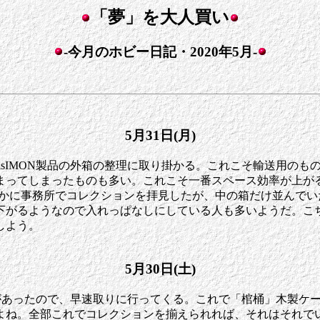
「夢」を大人買い
-今月のホビー日記・2020年5月-
5月31日(月)
sIMON製品の外箱の整理に取り掛かる。これこそ輸送用のもので
まってしまったものも多い。これこそ一番スペース効率が上がる
確かに事務所でコレクションを拝見したが、中の箱だけ並んでい
下がるようなので入れっぱなしにしている人も多いようだ。こ
しよう。
5月30日(土)
電話があったので、早速取りに行ってくる。これで「棺桶」木製ケ
よね。全部これでコレクションを揃えられれば、それはそれで