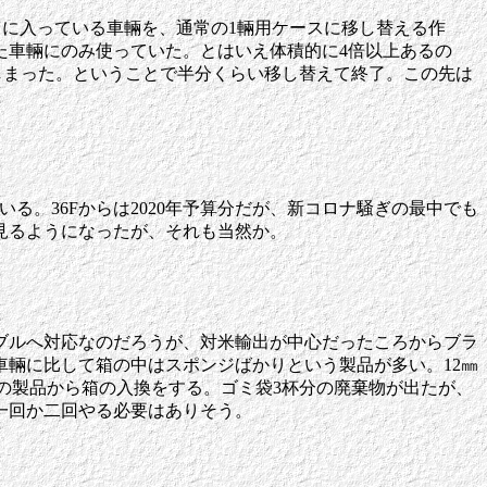
ースに入っている車輛を、通常の1輛用ケースに移し替える作
た車輛にのみ使っていた。とはいえ体積的に4倍以上あるの
しまった。ということで半分くらい移し替えて終了。この先は
いる。36Fからは2020年予算分だが、新コロナ騒ぎの最中でも
く見るようになったが、それも当然か。
ブルへ対応なのだろうが、対米輸出が中心だったころからブラ
輛に比して箱の中はスポンジばかりという製品が多い。12㎜
の製品から箱の入換をする。ゴミ袋3杯分の廃棄物が出たが、
一回か二回やる必要はありそう。