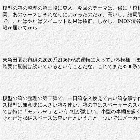
模型の箱の整理の第三段に突入。今回のテーマは、俗に「棺桶」
業。あのケースはそれなりによかったのだが、高いし、結局
で、これはやればダイエット効果は抜群。しかし、IMON
箱が届いてから。
東急田園都市線の2020系2136Fが試運転に入っている模様
確実に配備は続いているということだな。これでまた8500系
模型の箱の整理の第二弾で、一日箱を入換えて古い箱を潰す
ス模型は無意味に大きい箱を使い、箱の中はスペーサーのス
では特に「モデルW 」という2社が激しい。小型の車輛を多
それだけ収納スペースは空いたということ。ついでにメーカ