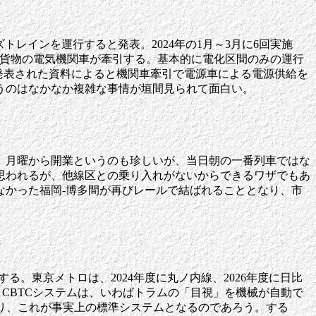
ーズトレインを運行すると発表。2024年の1月～3月に6回実施
JR貨物の電気機関車が牽引する。基本的に電化区間のみの運行
のだが、発表された資料によると機関車牽引で電源車による電源供給を
うのはなかなか複雑な事情が垣間見られて面白い。
。月曜から開業というのも珍しいが、当日朝の一番列車ではな
思われるが、他線区との乗り入れがないからできるワザでもあ
なかった福岡-博多間が再びレールで結ばれることとなり、市
る。東京メトロは、2024年度に丸ノ内線、2026年度に日比
。CBTCシステムは、いわばトラムの「目視」を機械が自動で
り、これが事実上の標準システムとなるのであろう。する