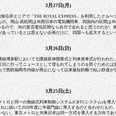
3月27日(月)
沿岸エリアで「THE ROYAL EXPRESS」を利用したクル
もの。岡山-高松間はJR西日本の電気機関車、四国内の区間は
P Sを積んでいるので、JRの直流電化区間なら自力で走れると思う
があっているとは思えない企画だけに、四国へも拡大するとい
3月26日(日)
隈線博多駅において七隈線延伸開業式と列車発車式が行われた
正日に行ってニュースとして埋もれてしまうのを防ぐためとは
れで西鉄福岡市内線が廃止になって以来最短距離で結ぶ鉄道が
3月25日(土)
トロと同一の無線式列車制御システム(CBTCシステム)を導入す
れに続いて2028年度に半蔵門線に導入するのと合わせたもの
いない。東京メトロとJR東日本は同一方式を導入する方向であ