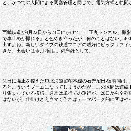
と、かつての人間による閉塞管理と同じで、電気方式と軌間
西武鉄道が4月22日から23日にかけて、「正丸トンネル」
で車止めが撮れる」と色めき立ったが、何のことはない、40
出すよね。新しいタイプの鉄道マニアの嗜好にピッタリフィ
きた。出会いは今月2回目。備忘録として。
31日に廃止を控えたJR北海道留萌本線の石狩沼田-留萌間
るとこういうブームになってしまうのだが、この区間は連続
り集まっている模様。通常は単行での運行が、20日から全列
はないが、仕掛けさえウマく作ればテーマパーク的に客はや