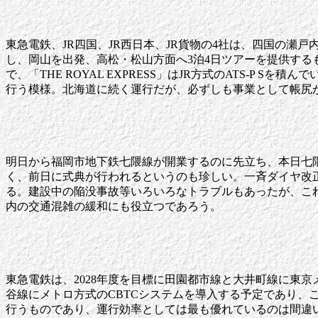
東急電鉄、JR四国、JR西日本、JR貨物の4社は、四国の瀬戸内海
し、岡山を出発、高松・松山方面へ3泊4日ツアーを提供する
で、「THE ROYAL EXPRESS」はJR方式のATS-
行う模様。北海道に続く運行だが、必ずしも事業として帳尻
明日から福岡市地下鉄七隈線が開業するのに先立ち、本日七
く、前日に式典が行われるというのも珍しい。一斉ダイヤ改
る。建設中の陥没事故等いろいろなトラブルもあったが、こ
内の交通混雑の緩和にも役立つであろう。
東急電鉄は、2028年度を目標に田園都市線と大井町線に東京メ
谷線にメトロ方式のCBTCシステムを導入する予定であり、こ
行うものであり、運行効率としては最も優れているのは間違