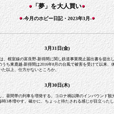
「夢」を大人買い
-今月のホビー日記・2023年3月-
3月31日(金)
道は、根室線の富良野-新得間に関し鉄道事業廃止届出書を提出
間のうち東鹿越-新得間は2016年8月の台風で被害を受けて以
いた以上、仕方がないところか。
3月30日(木)
し、昼間帯の列車を増発する。コロナ禍以降のインバウンド観
毎時3本増やす。確かに、ちょっと待たされる感じが目立った