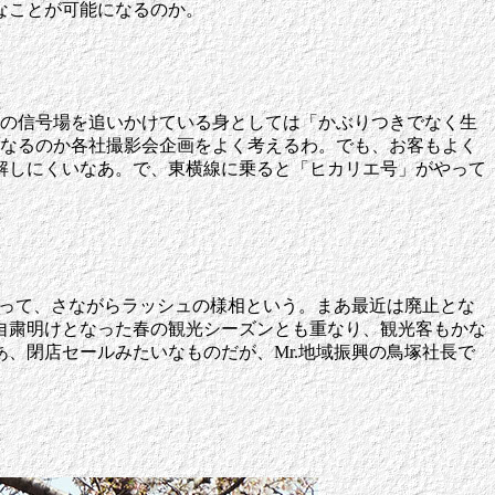
なことが可能になるのか。
道の信号場を追いかけている身としては「かぶりつきでなく生
金になるのか各社撮影会企画をよく考えるわ。でも、お客もよく
解しにくいなあ。で、東横線に乗ると「ヒカリエ号」がやって
俟って、さながらラッシュの様相という。まあ最近は廃止とな
自粛明けとなった春の観光シーズンとも重なり、観光客もかな
あ、閉店セールみたいなものだが、Mr.地域振興の鳥塚社長で