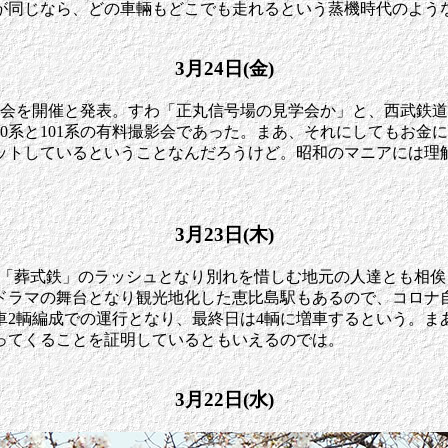
が同じなら、どの車輛もどこでも走れるという蒸機時代のよう
3月24日(金)
撮影会を開催と発表。すわ「正丸信号場の見学会か」と、西武鉄
00系と101系の有料撮影会であった。まあ、それにしてもお
ットしているということなんだろうけど。昭和のマニアには理
3月23日(木)
は、「葬式鉄」のラッシュとなり別れを惜しむ地元の人達とも相
ドラマの舞台となり観光地化した恵比島駅もあるので、コロナ
車2輌編成での運行となり、最終日は4輌に増車するという。ま
ってくることを証明しているともいえるのでは。
3月22日(水)