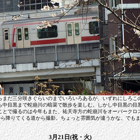
らまだ三分咲きぐらいのまでいろいろあるが、いずれにしろこ
ら中目黒まで蛇崩川の暗渠で散歩を楽しむ。しかし中目黒の目
ことで撮るのは今年もまた、祐天寺方の蛇崩川をオーバークロ
)から降りてくる道から撮影。ちょっと雰囲気が違うかな。でも
3月21日(祝・火)