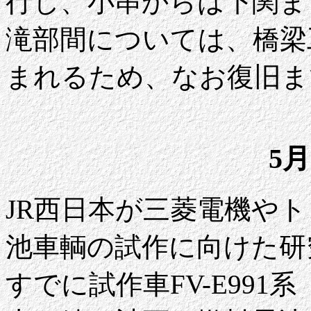
行し、小串からは下関ま
滝部間については、橋梁
まれるため、なお復旧ま
5月
JR西日本が三菱電機や
池車輌の試作に向けた研
すでに試作車FV-E991系