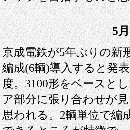
5月
京成電鉄が5年ぶりの新形式
編成(6輌)導入すると発
度。3100形をベースと
ア部分に張り合わせが見
思われる。2輌単位で編