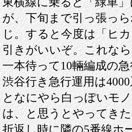
東横線に乗ると「緑車」
が、下旬まで引っ張っら
じ。すると今度は「ヒカ
引きがいいぞ。これなら
一本待って10輛編成の急
渋谷行き急行運用は4000
となにやら白っぽいモノ
は、と思うとやってきた
折返し時に隣の5番線ホ