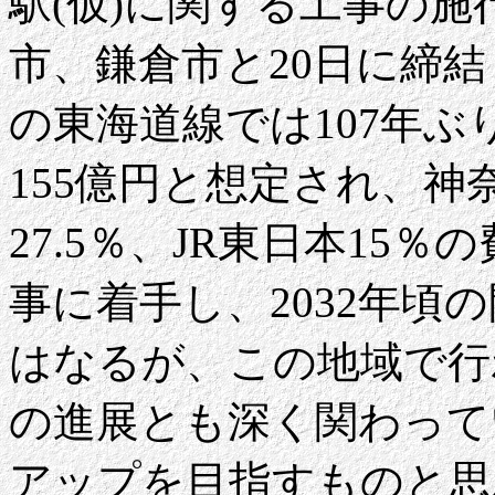
駅(仮)に関する工事の
市、鎌倉市と20日に締結
の東海道線では107年
155億円と想定され、神
27.5％、JR東日本15
事に着手し、2032年頃
はなるが、この地域で行
の進展とも深く関わって
アップを目指すものと思