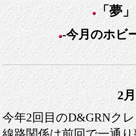
「夢」
-今月のホビー
2月
今年2回目のD&GRNク
線路関係は前回で一通り