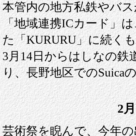
本管内の地方私鉄やバス
「地域連携ICカード」
た「KURURU」に続
3月14日からはしなの鉄道
り、長野地区でのSuic
2月
芸術祭を睨んで、今年の