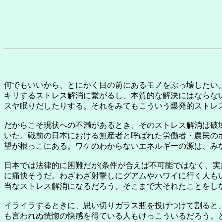
何でもいいから、とにかく目の前にあるモノをぶっ壊したい
キリするストレス解消に繋がるし、本質的な解決にはならな
スヤ眠りだしたりする。それをみてもこういう爆発的ストレ
だからこそ現状への不満があるとき、そのストレス解消は破
いた。戦前の日本における無産者と呼ばれた労働者・農民の
望が根っこにある。ワケのわからないエネルギーの源は、み
日本では法律的に困難だが(条件が合えば不可能ではなく、
に痛快そうだ。わざわざ射撃しにグアムやハワイに行く人も
当なストレス解消になるだろう。そこまで大それたことをし
イライラするときに、思い切りガラス瓶を投げつけて割ると
も言われぬ恍惚の快感を得ている人もけっこういるだろう。