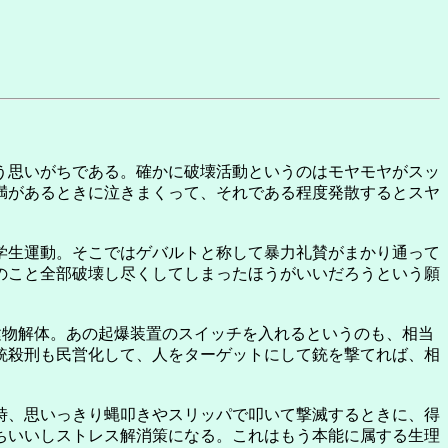
う思いがちである。確かに破壊活動というのはモヤモヤがスッ
満があるときに泣きまくって、それである程度発散するとスヤ
学生運動。そこではゲバルトと称して暴力礼賛がまかり通って
のこと全部破壊し尽くしてしまったほうがいいだろうという願
建物解体。あの起爆装置のスイッチを入れるというのも、相当
銃殺刑も民営化して、人をターゲットにして銃を撃てれば、相
時、思いっきり蝿叩きやスリッパで叩いて撃滅するときに、得
ちいいしストレス解消策になる。これはもう本能に属する生理