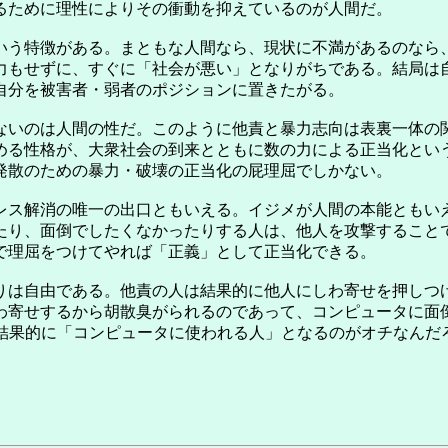
るために理性によりその衝動を抑えているのが人間だ。
いう特徴がある。まともな人間なら、現状に不満があるのなら
力もせずに、すぐに「社会が悪い」となりがちである。結局は
自分を被害者・弱者のポジションに置きたがる。
ないのは人間の性だ。このように他責と暴力志向は表裏一体の
める性格が、大衆社会の到来とともに数の力による正当化とい
発散のための暴力・破壊の正当化の屁理屈でしかない。
レス解消の唯一の出口ともいえる。イジメが人間の本能ともい
たり、面倒でしたくなかったりする人は、他人を攻撃すること
で理屈をつけてやれば「正義」として正当化できる。
りは自由である。他責の人は結果的に他人にしわ寄せを押しつ
わ寄せするから胡散臭がられるのであって、コンピュータに面
え結果的に「コンピュータに使われる人」となるのがオチなんだ