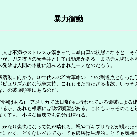
暴力衝動
。人は不満やストレスが溜まって自暴自棄の状態になると、そ
いが、ガス抜きの安全弁としては効果がある。まあ赤ん坊は不
ス発散は人間の本能に組み込まれたモノなのだろう。
壊活動に向かう。60年代末の若者革命の一つの到達点となった
ポピュリズム的な戦争支持。これもまた持たざる者故、いっそ
なこの破壊願望にあるのだ。
実施例はある)、アメリカでは日常的に行われている爆破による
いるが、あれも根底には破壊願望がある。これもいっそのこと
なくても、小さな破壊でも気分は晴れる。
、かなり爽快になって気が晴れる。蝿やゴキブリなどが現れた
とにかく、どんなレベルであっても破壊は生理的にとても気持