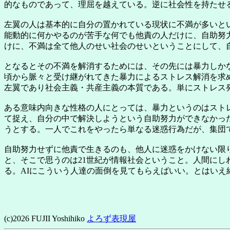
的なものであって、理屈を越えている。逆に社会性を持たせ
左翼の人は基本的に自分の置かれている現状に不満が多いと
能動的に何かやるのが苦手な何でも他責の人だけに、自助努
けに、不満は全て他人のせい社会のせいということにして、
となるとその不満を解消するためには、その先には暴力しか
頃から脈々と受け継がれてきた暴力によるストレス解消を求
左翼であり社会主義・共産主義の本質である。単にストレス
ある意味内向きな性格の人にとっては、暴力というのはスト
て捉え、自分の中で解決しようという自助努力ができなかっ
うとする。一人でこれをやったら単なる迷惑行為だが、集団
自助努力せずに他責で生きるのも、他人に迷惑をかけない限
と、そこで思うのは21世紀が情報社会ということ。人間にし
る。AIにこういう人達の面倒を見てもらえばいい。とはい
(c)2026 FUJII Yoshihiko
よろず表現屋