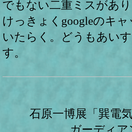
でもない二重ミスがあり
けっきょくgoogleの
いたらく。どうもあいす
す。
石原一博展「巽電
ガーディア