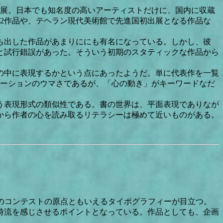
顧展。日本でも知名度の高いアーティストだけに、国内に収蔵
た2作品や、テヘラン現代美術館で先進国初出展となる作品な
ち出した作品があまりににも有名になっている。しかし、彼
と試行錯誤があった。そういう初期のスタティックな作品から
の中に表現するかという点にあったようだ。単に代表作を一覧
レーションのウマさであるが、「心の動き」がキーワードなだ
う表現形式の類似性である。書の世界は、平面表現でありなが
から作者の心を読み取るリテラシーは極めて近いものがある。
のコンテストの原点ともいえるタイポグラフィーが目立つ。
時流を感じさせるポイントとなっている。作品としても、企画
。