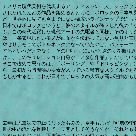
アメリカ現代美術を代表するアーティストの一人、ジャクソン
されたほとんどの作品を集めるとともに、ポロックの日本初見
ど、世界的に見ても今までにない幅広いラインナップで迫っ
日本ではポロックというと、彼のスタイルが確立した後の「
も、この時代活躍した現代アートの先駆者と同様、そのオリ
は、一番表現したいモノが画面から伝わってこない焦りと苦
やはり、そこでボトルネックになっていたのは、パフォーマ
するというだけでなく、その｢悟り」にいたる道のりを振り
けに、このキュレーション自身が「メタな作品」になってい
そこで改めて思うのは、「ポーリング」や「ドリッピング」
ら、最初から時間軸の要素が入っている稀有なスタイルであ
もしかすると、これが日本でポロックの人気が高い理由かも
去年は大震災で中止になったものの、今年もまたTDC展の
世の中の流れを反映して、実態としてそうなのか、それとも
で狙ったものより、正攻法のデザインが目立っている。そし