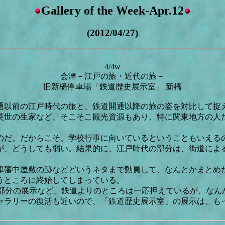
Gallery of the Week-Apr.12
(2012/04/27)
4/4w
会津－江戸の旅・近代の旅－
旧新橋停車場「鉄道歴史展示室」 新橋
通以前の江戸時代の旅と、鉄道開通以降の旅の姿を対比して捉
英世の生家など、そこそこ観光資源もあり、特に関東地方の人
のだ。だからこそ、学校行事に向いているということもいえる
が、どうしても弱い。結果的に、江戸時代の部分は、街道によ
津藩中屋敷の跡などどいうネタまで動員して、なんとかまとめ
うところに終始してしまっている。
ト部分の展示など、鉄道よりのところは一応押えているが、な
ャラリーの復活も近いので、「鉄道歴史展示室」の展示は、も