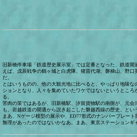
旧新橋停車場「鉄道歴史展示室」では定番となった、鉄道開
えば、戊辰戦争の鶴ヶ城と白虎隊、猪苗代湖、磐梯山、野口
だ。
とはいうものの、他の大観光地に比べると、やっぱり地味な
ションとなり、人々を集めていたワケではないというところ
る。
苦肉の策ではあるが、旧新橋駅、汐留貨物駅の南側が、元会
も、岩越鉄道の開通から説き起こした磐越西線の歴史、とい
まあ、Nゲージ模型の展示や、ED77形式のナンバープレー
無理があったのではないかなあ。まあ、東京ステーションギ