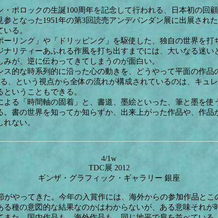
・ポロックの生誕100周年を記念して行われる、日本初の回
参となった1951年の第3回読売アンデパンダン展に出展され
ている。
ポーリング」や「ドリッピング」を駆使した、独自の世界を打
ジナリティーあふれる作風を打ち出すまでには、大いなる迷い
しみが、逆に伝わってきてしまうのが面白い。
ンス的な時系列的に沿った心の動きを、どうやって平面の作品
返る、という視点から全体の流れが構成されているのは、キュ
るということもできる。
による「時間軸の固着」と、書道、墨絵といった、筆と墨を使
る。書の世界を知ってか知らずか、出来上がった作品や、作品
しれない。
4/1w
TDC展 2012
ギンザ・グラフィック・ギャラリー 銀座
季節がやってきた。今年の入賞作には、海外からの参加作品とこ
ある種の意図的な結果なのかはわからないが、ある意味それが
てまた、国内作品も、海外作品も、同じ地平で肩を並べている