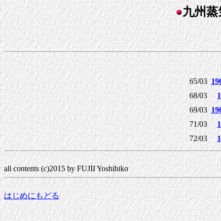
九州蒸
65/03
1
68/03
69/03
1
71/03
72/03
all contents (c)2015 by FUJII Yoshihiko
はじめにもどる