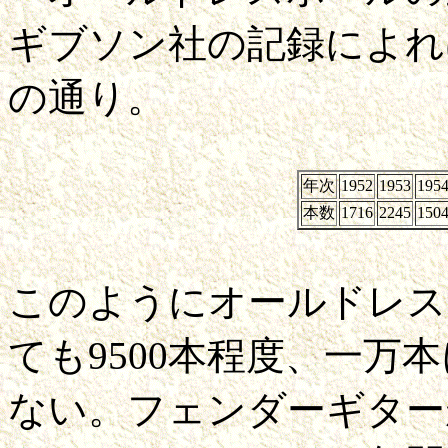
ギブソン社の記録によれ
の通り。
年次
1952
1953
195
本数
1716
2245
150
このようにオールドレス
ても9500本程度、一万
ない。フェンダーギター