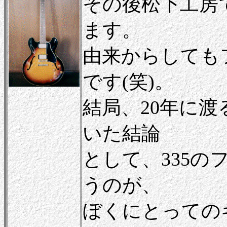
その後松下工房
ます。
由来からしても
です(笑)。
結局、20年に
いた結論
として、335
うのが、
ぼくにとっての