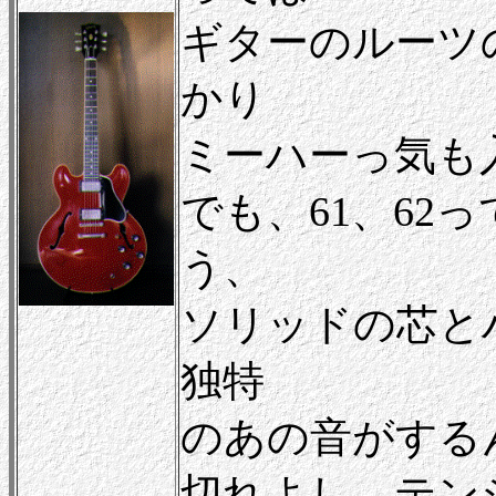
ギターのルーツ
かり
ミーハーっ気も
でも、61、62
う、
ソリッドの芯と
独特
のあの音がする
切れよし、テン