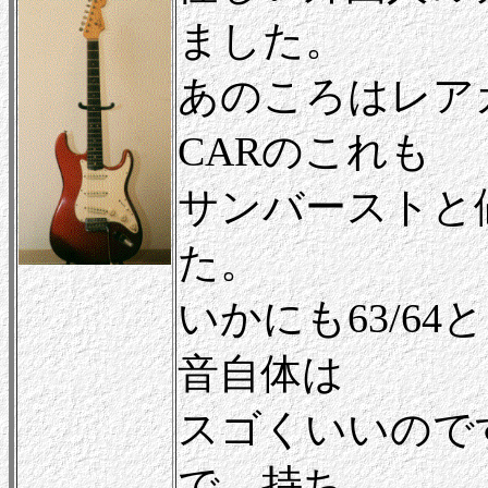
ました。
あのころはレア
CARのこれも
サンバーストと
た。
いかにも63/6
音自体は
スゴくいいので
で、持ち