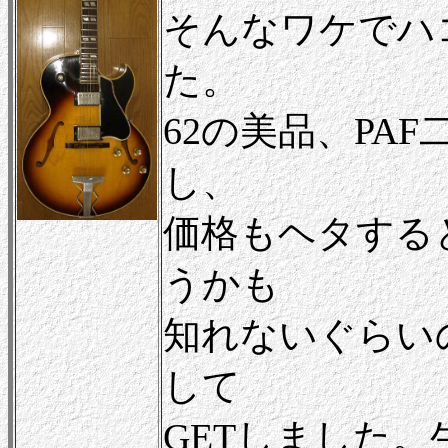
そんなワケでハ
た。
62の美品、PA
し、
価格もヘタすると
うかも
知れないぐらい
して
GETしました。