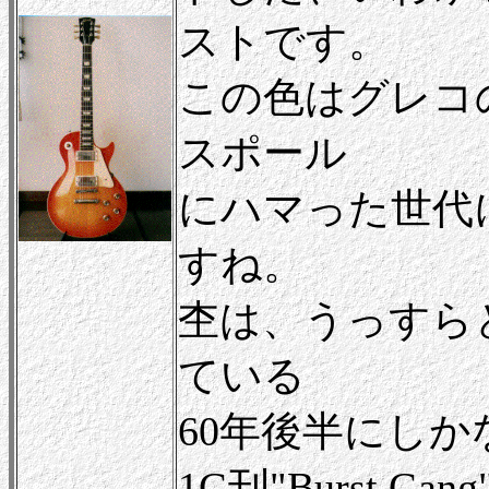
ストです。
この色はグレコ
スポール
にハマった世代
すね。
杢は、うっすら
ている
60年後半にし
1G刊"Burst 