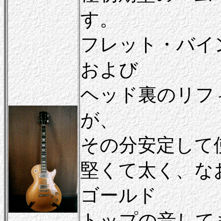
す。
フレット・バイ
および
ヘッド裏のリフ
が、
その分安定して
堅くて太く、な
ゴールド
トップの音して