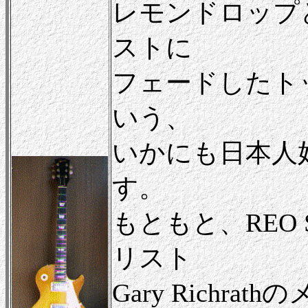
レモンドロップ
ストに
フェードしたト
いう、
いかにも日本人
す。
もともと、REO 
リスト
Gary Richr