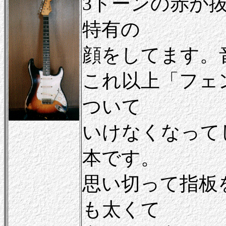
3トーンの赤が
特有の
顔をしてます。
これ以上「フェ
ついて
いけなくなって
本です。
思い切って指板
も太くて