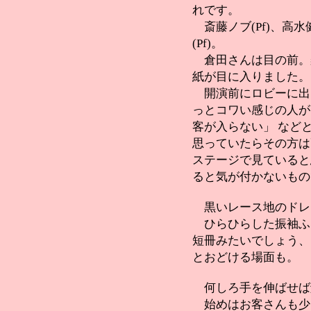
れです。
斎藤ノブ(Pf)、高水健
(Pf)。
倉田さんは目の前。
紙が目に入りました。
開演前にロビーに出
っとコワい感じの人が
客が入らない」 など
思っていたらその方は
ステージで見ていると
ると気が付かないもの
黒いレース地のドレ
ひらひらした振袖ふ
短冊みたいでしょう、
とおどける場面も。
何しろ手を伸ばせば
始めはお客さんも少