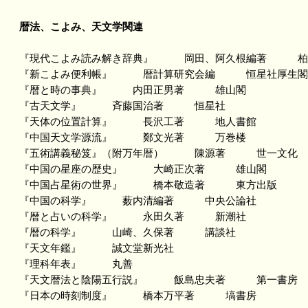
暦法、こよみ、天文学関連
『現代こよみ読み解き辞典』 岡田、阿久根編著 柏
『新こよみ便利帳』 暦計算研究会編 恒星社厚生閣
『暦と時の事典』 内田正男著 雄山閣
『古天文学』 斉藤国治著 恒星社
『天体の位置計算』 長沢工著 地人書館
『中国天文学源流』 鄭文光著 万巻楼
『五術講義秘笈』（附万年暦） 陳源著 世一文化
『中国の星座の歴史』 大崎正次著 雄山閣
『中国占星術の世界』 橋本敬造著 東方出版
『中国の科学』 薮内清編著 中央公論社
『暦と占いの科学』 永田久著 新潮社
『暦の科学』 山崎、久保著 講談社
『天文年鑑』 誠文堂新光社
『理科年表』 丸善
『天文暦法と陰陽五行説』 飯島忠夫著 第一書房
『日本の時刻制度』 橋本万平著 塙書房