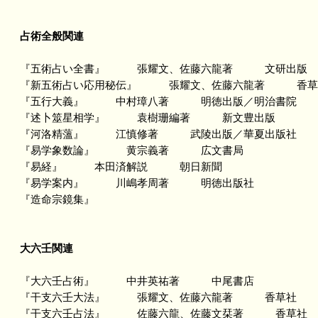
占術全般関連
『五術占い全書』 張耀文、佐藤六龍著 文研出版
『新五術占い応用秘伝』 張耀文、佐藤六龍著 香草
『五行大義』 中村璋八著 明徳出版／明治書院
『述卜筮星相学』 袁樹珊編著 新文豊出版
『河洛精薀』 江慎修著 武陵出版／華夏出版社
『易学象数論』 黄宗義著 広文書局
『易経』 本田済解説 朝日新聞
『易学案内』 川嶋孝周著 明徳出版社
『造命宗鏡集』
大六壬関連
『大六壬占術』 中井英祐著 中尾書店
『干支六壬大法』 張耀文、佐藤六龍著 香草社
『干支六壬占法』 佐藤六龍、佐藤文栞著 香草社