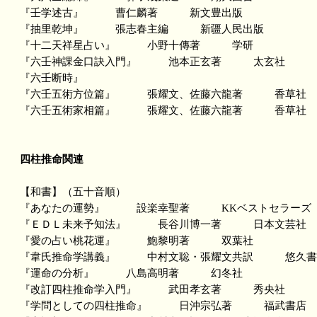
『壬学述古』 曹仁麟著 新文豊出版
『抽里乾坤』 張志春主編 新疆人民出版
『十二天祥星占い』 小野十傳著 学研
『六壬神課金口訣入門』 池本正玄著 太玄社
『六壬断時』
『六壬五術方位篇』 張耀文、佐藤六龍著 香草社
『六壬五術家相篇』 張耀文、佐藤六龍著 香草社
四柱推命関連
【和書】（五十音順）
『あなたの運勢』 設楽幸聖著 KKベストセラーズ
『ＥＤＬ未来予知法』 長谷川博一著 日本文芸社
『愛の占い桃花運』 鮑黎明著 双葉社
『韋氏推命学講義』 中村文聡・張耀文共訳 悠久書
『運命の分析』 八島高明著 幻冬社
『改訂四柱推命学入門』 武田孝玄著 秀央社
『学問としての四柱推命』 日沖宗弘著 福武書店