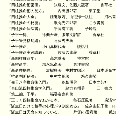
『四柱推命術密儀』 張耀文、佐藤六龍著 香草社
『四柱推命術の見方』 内田勝郎著 東栄堂
『四柱推命大全』 鍾進添著、山道帰一訳注 河出書
『四柱推命の秘密』 歌丸光四郎著 こう書房
『四柱推命法深書』 平岡滴宝著 子峰院
『子平一得』 徐楽吾著、張耀文訳註 香草社
『子平管見格局編』 阿藤秀夫著
『子平推命』 小山真樹代著 説話社
『子平推命実践講義』 佐藤六龍著 香草社
『新四柱推命学』 高木乗著 神宮館
『新推命学』 増永篤彦著 東洋書院
『新命理探原』 袁樹珊著 中村文聡訳 日本運命学
『推命判断秘法』 中村文聡著 悠久書閣
『先天八字推命術入門』 鮑黎明著 日本文芸社
『泰山流四柱推命学入門』 緒方泰州著 三一書房
『第二編、子平』 福妥友嘉利著
『正しく四柱推命がわかる本』 亀石厓風著 廣済堂
『誕生日だけで相手の心理が９割読める』 佐奈由紀子著 PH
『誕生日は天命を知っている』 片塚(d)愛意著 致知