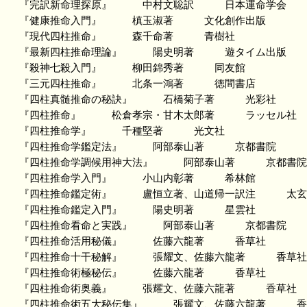
『完訳新命理探原』 中村文聡訳 日本運命学会
『健康推命入門』 槙玉淑著 文化創作出版
『現代四柱推命』 森千命著 青樹社
『最新四柱推命理論』 陽史明著 遊タイム出版
『殺神七殺入門』 柳田錦秀著 同友館
『三元四柱推命』 北条一鴻著 徳間書店
『四柱真髄推命の秘訣』 石橋菊子著 光彩社
『四柱推命』 松倉孝宗・甘木太郎著 ラッセル社
『四柱推命学』 千種堅著 光文社
『四柱推命学鑑定法』 阿部泰山著 京都書院
『四柱推命学調候用神大法』 阿部泰山著 京都書院
『四柱推命学入門』 小山内彰著 希林館
『四柱推命鑑定術』 盧恒立著、山道帰一訳注 太玄
『四柱推命鑑定入門』 陽史明著 星雲社
『四柱推命看命と実践』 阿部泰山著 京都書院
『四柱推命活用秘儀』 佐藤六龍著 香草社
『四柱推命十干秘解』 張耀文、佐藤六龍著 香草社
『四柱推命術極秘伝』 佐藤六龍著 香草社
『四柱推命術奥義』 張耀文、佐藤六龍著 香草社
『四柱推命術五大秘伝集』 張耀文、佐藤六龍著 香