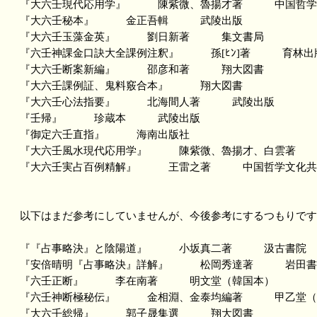
『大六壬現代応用学』 陳紫微、魯揚才著 中国哲学
『大六壬秘本』 金正吾輯 武陵出版
『大六壬玉藻金英』 劉日新著 集文書局
『六壬神課金口訣大全課例注釈』 孫[ﾋﾝ]著 育林出
『大六壬断案新編』 邵彦和著 翔大図書
『大六壬課例証、鬼料竅合本』 翔大図書
『大六壬心法指要』 北海間人著 武陵出版
『壬帰』 珍蔵本 武陵出版
『御定六壬直指』 海南出版社
『大六壬風水現代応用学』 陳紫微、魯揚才、白雲著 
『大六壬実占百例精解』 王雷之著 中国哲学文化共
以下はまだ参考にしていませんが、今後参考にするつもりです
『『占事略決』と陰陽道』 小坂真二著 汲古書院
『安倍晴明『占事略決』詳解』 松岡秀達著 岩田書
『六壬正断』 李在南著 明文堂（韓国本）
『六壬神断極秘伝』 金相淵、金泰均編著 甲乙堂（
『大六壬総帰』 郭子晟集選 翔大図書