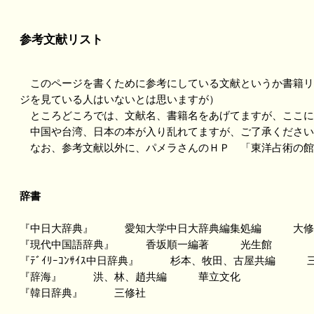
参考文献リスト
このページを書くために参考にしている文献というか書籍リ
ジを見ている人はいないとは思いますが）
ところどころでは、文献名、書籍名をあげてますが、ここに
中国や台湾、日本の本が入り乱れてますが、ご了承ください
なお、参考文献以外に、パメラさんのＨＰ 「東洋占術の館
辞書
『中日大辞典』 愛知大学中日大辞典編集処編 大修
『現代中国語辞典』 香坂順一編著 光生館
『ﾃﾞｲﾘｰｺﾝｻｲｽ中日辞典』 杉本、牧田、古屋共編 
『辞海』 洪、林、趙共編 華立文化
『韓日辞典』 三修社