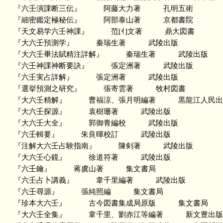
『六壬演課断三伝』 阿藤大力著 孔明五術
『細密鑑定極秘伝』 阿部泰山著 京都書院
『天文易学六壬神課』 范[ｲ]文著 鼎大図書
『大六壬預測学』 秦瑞生著 武陵出版
『大六壬畢法賦精注詳解』 秦瑞生著 武陵出版
『六壬神課神断要訣』 張定洲著 武陵出版
『六壬実占詳解』 張定洲著 武陵出版
『選挙預測之研究』 張寄雲著 牧村図書
『大六壬精解』 曹福涼、張月明編著 黒龍江人民出
『大六壬探源』 袁樹珊著 武陵出版
『大六壬大全』 郭御青編校 武陵出版
『六壬輯要』 朱良暉校訂 武陵出版
『注解大六壬占験指南』 陳剣著 武陵出版
『大六壬心鏡』 徐道符著 武陵出版
『六壬鑰』 蒋虞山著 集文書局
『六壬占卜講義』 韋千里編著 武陵出版
『六壬尋源』 張純照編 集文書局
『珍本大六壬』 古今図書集成局原版 集文書局
『大六壬全集』 韋千里、劉赤江等編著 新文豊出版