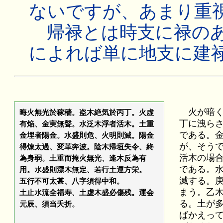
ないですが、あまり重
帰禄とは時支に禄のあ
によれば単に地支に建
火が暗く
晦火無光於稼穡。盗木絶気於丙丁。火虚
丁に洩ら
有焔、金実無聲。水泛木浮者活木。土重
である。
金埋者陽金。水盛則危、火明則滅。陽金
が、そう
得煉太過、変革奔波。陰木帰垣失令、終
活木の場
為身弱。土重而掩火無光、逢木反為有
である。
用。水盛則漂木無定、若行土運方栄。
滅する。
五行不可太甚、八字須得中和。
まう。乙
土止水流全福寿、土虚木盛必傷残。運会
る。土が
元辰、須当夭折。
ばかえっ