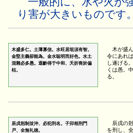
一般的に、水や火が強
り害が大きいものです
木が盛ん
木盛多仁。土薄寡信。水旺居垣須有智。
令にあれ
金堅主義卻能為。金水聡明而好色。水土
し遂げる
混雜必多愚。遐齡得于中和、夭折喪於偏
くは愚。
枯。
る。
辰戌の剋
辰戌剋制並沖、必犯刑名。子卯相刑門
を刑し、
戸、全無礼徳。