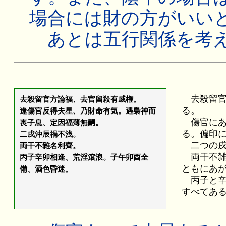
場合には財の方がいい
あとは五行関係を考え
去殺留官
去殺留官方論福、去官留殺有威権。
る。
逢傷官反得夫星、乃財命有気。遇梟神而
傷官にあ
喪子息、定因福薄無嗣。
る。偏印
二戌沖辰禍不浅。
二つの戌
両干不雜名利齊。
両干不雑
丙子辛卯相逢、荒淫滾浪。子午卯酉全
ともにあ
備、酒色昏迷。
丙子と辛
すべてあ