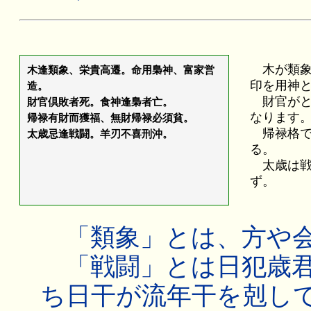
木が類象
木逢類象、栄貴高遷。命用梟神、富家営
印を用神
造。
財官がと
財官倶敗者死。食神逢梟者亡。
なります
帰禄有財而獲福、無財帰禄必須貧。
帰禄格で
太歳忌逢戦闘。羊刃不喜刑沖。
る。
太歳は戦
ず。
「類象」とは、方や会
「戦闘」とは日犯歳君
ち日干が流年干を剋し