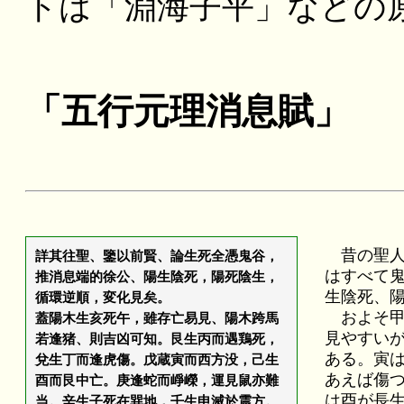
トは「淵海子平」などの
「五行元理消息賦」
昔の聖人
詳其往聖、鑒以前賢、論生死全憑鬼谷，
はすべて
推消息端的徐公、陽生陰死，陽死陰生，
生陰死、
循環逆順，変化見矣。
およそ甲
蓋陽木生亥死午，雖存亡易見、陽木跨馬
見やすい
若逢猪、則吉凶可知。艮生丙而遇鶏死，
ある。寅
兌生丁而逢虎傷。戊蔵寅而西方没，己生
あえば傷
酉而艮中亡。庚逢蛇而崢嶸，運見鼠亦難
は酉が長
当。辛生子死在巽地，壬生申滅於震方。