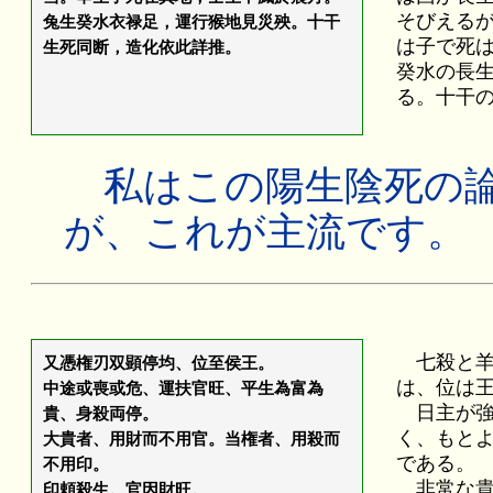
そびえる
兔生癸水衣禄足，運行猴地見災殃。十干
は子で死
生死同断，造化依此詳推。
癸水の長
る。十干
私はこの陽生陰死の論
が、これが主流です。
七殺と羊
又憑権刃双顕停均、位至侯王。
は、位は
中途或喪或危、運扶官旺、平生為富為
日主が強
貴、身殺両停。
く、もと
大貴者、用財而不用官。当権者、用殺而
である。
不用印。
非常な貴
印頼殺生。官因財旺。