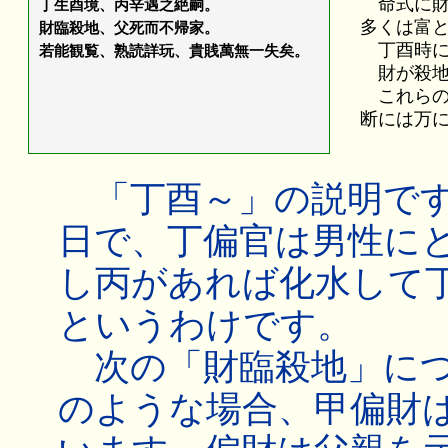
命式に財
丁生酉境、丙辛遇之絶嗣。
多くは富
財臨殺地、父死而不帰家。
丁酉時に
若能観覧、熟読詳玩、貴賎萬無一失矣。
財が殺地
これらの
断には万
「丁酉～」の説明です
日で、丁偏官は男性に
し丙があれば化水して
というわけです。
次の「財臨殺地」につ
のような場合、甲偏財