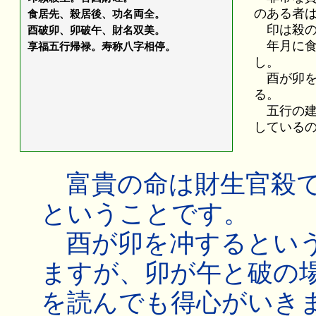
のある者
食居先、殺居後、功名両全。
印は殺の
酉破卯、卯破午、財名双美。
年月に食
享福五行帰禄。寿称八字相停。
し。
酉が卯を
る。
五行の建
している
富貴の命は財生官殺で
ということです。
酉が卯を冲するという
ますが、卯が午と破の
を読んでも得心がいき