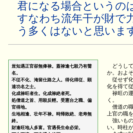
君になる場合というの
すなわち流年干が財で
う多くはないと思いま
どうして
豈知遇正官卻無俸禄。蓋禄逢七殺乃有聲
か。およ
名。
従せず化
不従不化、淹留仕路之人。得化得従、顕
化を得て
達功名之士。
禄旺の運
化成禄旺者生。化成禄絶者死。
く。
処僧道之首、用殺反輕。受憲台之職、偏
僧道の職
官得地。
上官の職
生地相逢、壮年不禄。時帰敗絶、老寿無
強いもの
終。
い。時柱
財逢旺地人多富。官遇長生命必栄。