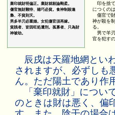
印を捨て
棄印就財明偏正。棄財就殺論剛柔。
につくの
傷官無財難恃、雖巧必貧。食神制殺逢
傷官で財
梟、不貧則夭。
神が殺を
男多羊刃必重婚。女犯傷官須再嫁。
る。
貧賎者、皆因旺処遭刑。孤寡者、只為財
男で羊刃
神被劫。
官を犯す
辰戌は天羅地網といわ
されますが、必ずしも
ん。ただ陽土であり作
「棄印就財」について
のときは財は悪く、偏
す。また、陰干の場合