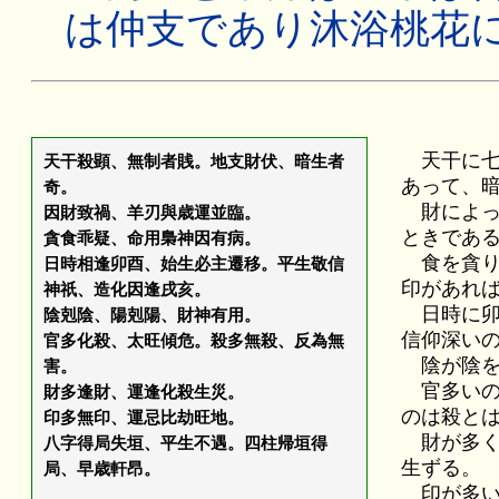
は仲支であり沐浴桃花
天干に七
天干殺顕、無制者賎。地支財伏、暗生者
あって、
奇。
財によっ
因財致禍、羊刃與歳運並臨。
ときであ
貪食乖疑、命用梟神因有病。
食を貪り
日時相逢卯酉、始生必主遷移。平生敬信
印があれ
神祇、造化因逢戌亥。
日時に卯
陰剋陰、陽剋陽、財神有用。
信仰深い
官多化殺、太旺傾危。殺多無殺、反為無
陰が陰を
害。
官多いの
財多逢財、運逢化殺生災。
のは殺と
印多無印、運忌比劫旺地。
財が多く
八字得局失垣、平生不遇。四柱帰垣得
生ずる。
局、早歳軒昂。
印が多い