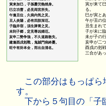
寅が来て
寅来加巳，子孫憂労熱焼身。
る。
巳立功曹，必見両宮所失。
巳が寅と
午逢丑位，久病内気之災。
午が丑の
丑人炎陽，必有四肢深厄。
丑生まれ
子臨井宿，須生脾胃之災。
子が未に
未到子郷，定見尊凶婦厄。
未が子の
亥申二勢争強，不久道路散失。
亥申が二
建逢酉戌剋戰，鬼賊門病終憂。
酉戌の剋
旺中有卦本全，而出自清名。
三合があ
この部分はもっぱら
す。
下から５句目の「子