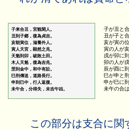
子が丑と
子来合丑，宮観閑人。
丑が子と
丑到子郷，復為貞吉。
亥が寅の
亥朝寅位，滋養外人。
寅の人が
寅人天宮，顕然之兆。
戌が卯に
天魁到卯，破敗土田。
卯の人が
木人天魁，復為吉兆。
辰が酉に
罡到金中，和中有訟。
巳が申と
巳刑傳送，道路長行。
申が巳に
申到巳中，行人返復。
未午の合
未午合，分得失，未吉午凶。
この部分は支合に関