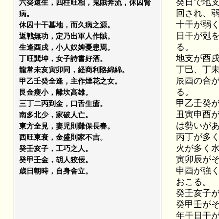
癸日で地
六癸還生，四柱旺相，鬼賊奔流，休囚腎
回され、
病。
十干が弱
休囚十干墓地，而久病之源。
日干が剋
返戦無功，定乃出軍人作賊。
る。
生逢酉戌，小人奴婢憂患焉。
地支が酉
丁旺巽坤，女子詩書好酒。
丁巳、丁
龍常未亥寅卯同，経商利賂綿綿。
辰酉の合
甲乙壬癸全逢，主作煙花之女。
る。
艮金瘦小，離坎高雄。
甲乙壬癸
三丁二丙到金，口舌生瘡。
丑寅申酉
南多北少，家破人亡。
は勢いが
東方全見，妻児則難保長春。
丙丁が多
西旺東衰，金盛則家不吉。
火が多く
癸壬亥子，工巧之人。
寅卯辰が
癸甲壬金，胡人狡佞。
申酉が強
歳日朝時，自身舎立。
おこる。
癸壬亥子
癸甲壬が
年干日干