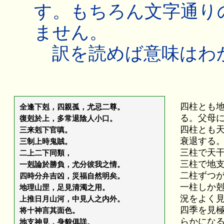
す。もちろん文字通り
ません。
訳を読めば意味はわ
四柱とも
全逢下剋，四親孤，尤忌二尊。
る。父母
復剋於上，多常退陰人小口。
四柱とも
三来剋下官嗔。
衰退する
三制上時鬼賊。
三柱で天
二上二下同類，
三柱で地
一剋論於勝負，尤分彼我之情。
二柱ずつ
四時分弁吉凶，災福自然明矣。
一柱しか
地理山罡，足見清濁之用。
況をよく
上推日月山河，中見人之内外。
四季を見
将十神言其面色。
らかにな
地支神見，身貌俱詳。