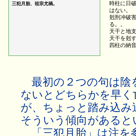
時柱に日
三犯月胎、祖宗尤禍。
はない。
剋刑冲破
る。。
天干と地
天干を剋
四柱の納
最初の２つの句は陰
ないとどちらかを早く
が、ちょっと踏み込み
そういう傾向があると
「三犯月胎」は注を参