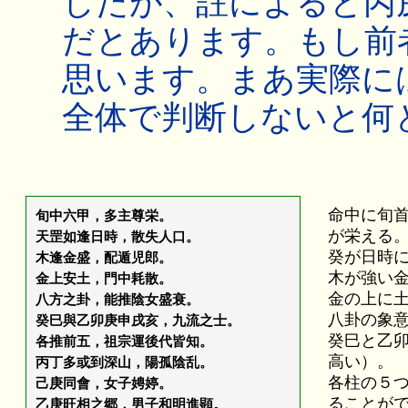
したが、註によると丙
だとあります。もし前
思います。まあ実際に
全体で判断しないと何
命中に旬
旬中六甲，多主尊栄。
が栄える
天罡如逢日時，散失人口。
癸が日時
木逢金盛，配遁児郎。
木が強い
金上安土，門中耗散。
金の上に
八方之卦，能推陰女盛衰。
八卦の象
癸巳與乙卯庚申戌亥，九流之士。
癸巳と乙
各推前五，祖宗運後代皆知。
高い）。
丙丁多或到深山，陽孤陰乱。
各柱の５
己庚同會，女子娉婷。
ることが
乙庚旺相之郷，男子和明進顕。