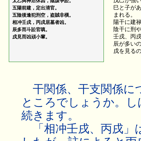
戊己が強
太乙與神后休囚，陰謀争訟。
巳と子が
五陽前建，定出清官。
まれる。
五陰後逢犯刑空，盗賊非橫。
陽干に建
相冲壬戌，丙戌居墓者凶。
陰干に刑
辰多而斗訟官嗔。
壬戌、丙
戌見而凶頑小輩。
辰が多い
戌を見る
干関係、干支関係に
ところでしょうか。し
続きます。
「相冲壬戌、丙戌」は