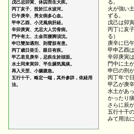
る。
戊己忌卯寅、休囚而生大疾。
火が強い
丙丁亥子、投於江水波河。
ずる。
巳午庚辛、男女病多心血。
戊己は卯
甲申乙酉、小児風病肝経。
丙丁に亥
辛卯庚寅、尤忌大人労骨病。
る）
門中有土、土金而腰脚須沈。
庚辛に巳
申巳雙加遇刑、則臂肢有患。
甲申乙酉
丙丁歳日癸壬、眼目有疾。
辛卯庚寅
甲乙若見庚辛，忌疾生於頭面。
門中に土
水土同来寅卯、平生膈気風痰。
申巳の刑
再入天罡、小腸腹急。
丙丁年で
五行十干、略定一端，其外参詳，依経用
甲乙が庚
法。
水土があ
かったり
さらに辰
五行十干
みて用法