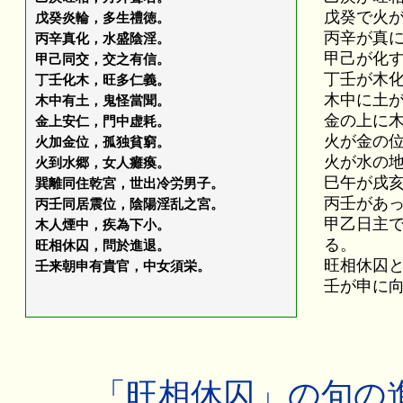
戊癸で火
戊癸炎輪，多生禮徳。
丙辛が真
丙辛真化，水盛陰淫。
甲己が化
甲己同交，交之有信。
丁壬が木
丁壬化木，旺多仁義。
木中に土
木中有土，鬼怪當聞。
金の上に
金上安仁，門中虚耗。
火が金の
火加金位，孤独貧窮。
火が水の
火到水郷，女人癱瘓。
巳午が戌
巽離同住乾宮，世出冷労男子。
丙壬があ
丙壬同居震位，陰陽淫乱之宮。
甲乙日主
木人煙中，疾為下小。
る。
旺相休囚，問於進退。
旺相休囚
壬来朝申有貴官，中女須栄。
壬が申に
「旺相休囚」の句の進