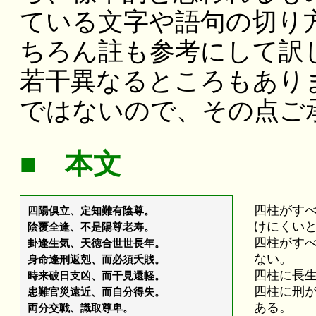
ている文字や語句の切り
ちろん註も参考にして訳
若干異なるところもあり
ではないので、その点ご
■ 本文
四柱がす
四陽俱立、定知難有陰尊。
けにくい
陰覆全逢、不是陽尊老寿。
四柱がす
卦逢生気、天徳合世世長年。
ない。
身命逢刑返剋、而必須夭賎。
四柱に長
時来破日支凶、而干見還軽。
四柱に刑
患難官災遠近、而自分得失。
ある。
両分交戦、識取尊卑。