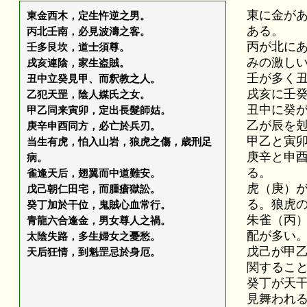
東に金が
東金西木，定生忤逆之男。
ある。
丙北壬南，必見波濤之客。
丙が北に
壬多艮坎，道士須尊。
みの激し
戌亥連陰，家生盗賊。
壬が多く
丑中立癸見甲、而釈教之人。
戌亥に壬
乙犯天罡，陰人媒氏之女。
丑中に癸
甲乙同来寅卯，定出長髮師姑。
乙が辰を
庚辛申酉同方，必亡於兵刃。
甲乙と寅
当生有虎，怕入山岩，狼虎之傷，歳刑足
庚辛と申
病。
る。
雀逢天后，翅翼而中道難安。
虎（庚）
戊己朝仁田宅，而腫瘡獄訟。
る。狼虎
癸丁加於干位，鬼賊心血常行。
朱雀（丙
青龍六合逢金，男女尊人之禍。
配が多い
太陰失路，多生婦女之憂愁。
戊己が甲
天后狂情，到魁罡忌於身厄。
関するこ
癸丁が天
見舞われ