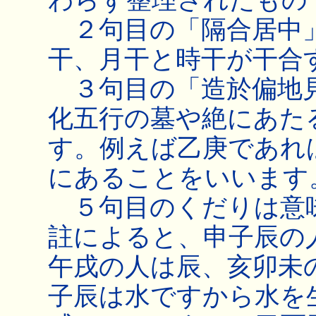
２句目の「隔合居中
干、月干と時干が干合
３句目の「造於偏地
化五行の墓や絶にあた
す。例えば乙庚であれ
にあることをいいます
５句目のくだりは意
註によると、申子辰の
午戌の人は辰、亥卯未
子辰は水ですから水を