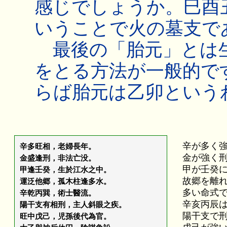
感じでしょうか。巳酉
いうことで火の墓支で
最後の「胎元」とは生
をとる方法が一般的で
らば胎元は乙卯という
辛が多く
辛多旺相，老婦長年。
金が強く
金盛逢刑，非法亡没。
甲が壬癸
甲逢壬癸，生於江水之中。
故郷を離
運泛他郷，孤木柱逢多水。
多い命式
辛乾丙巽，術士醫流。
辛亥丙辰
陽干支有相刑，主人斜眼之疾。
陽干支で
旺中戊己，児孫後代為官。