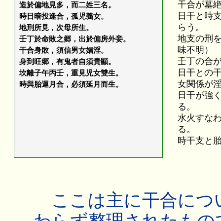
干合が墓
造於偏地見多，而二姓三名。
日干と時
時日暗投逢合，孤児義女。
らう。
地刑所見，次母所生。
地支の刑
壬丁於命敗之郷，出於偏房外妾。
味不明）
干合身敗，須信男女娼淫。
壬丁の合
身到旺郷，有鬼者自須貴顯。
日干との
坎離子午丙壬，重見児女雙生。
女関係が
時與胎運月合，必須延月而生。
日干が強
る。
水火すな
る。
時干支と
ここは主に干合につ
わらず整理されたもの