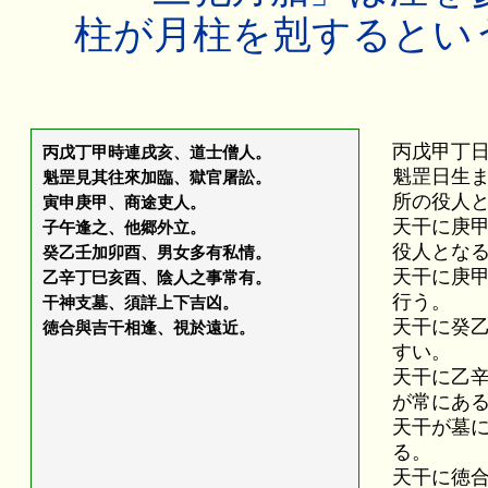
柱が月柱を剋するとい
丙戊甲丁
丙戊丁甲時連戌亥、道士僧人。
魁罡日生
魁罡見其往來加臨、獄官屠訟。
所の役人
寅申庚甲、商途吏人。
天干に庚
子午逢之、他郷外立。
役人とな
癸乙壬加卯酉、男女多有私情。
天干に庚
乙辛丁巳亥酉、陰人之事常有。
行う。
干神支墓、須詳上下吉凶。
天干に癸
徳合與吉干相逢、視於遠近。
すい。
天干に乙
が常にあ
天干が墓
る。
天干に徳