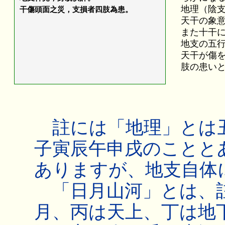
地理（陰
干傷頭面之災，支損者四肢為患。
天干の象
また十干
地支の五
天干が傷
肢の患い
註には「地理」とは丑
子寅辰午申戌のことと
ありますが、地支自体
「日月山河」とは、
月、丙は天上、丁は地