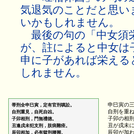
気退気のことだと思い
いかもしれません。
最後の句の「中女須
が、註によると中女は
申に子があれば栄える
しれません。
申巳寅の
帯刑全申巳寅，定有官刑嗔訟。
自刑を重
自刑重見，自死自凶。
子卯の相
子卯相刑，門無禮徳。
丑が戌未
丑逢戌未犯支刑，肢病難痊。
辰卯が加
辰卯相加，必有獄刑腰脚。