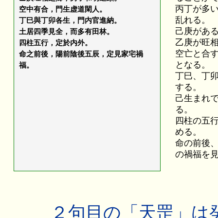
丙丁が多
空中有合，門生虚道閑人。
乱れる。
丁巳與丁卯各生，門内官進納。
己庚があ
土居四季見全，而多有田林。
乙庚が旺
四柱五行，定於内外。
空亡と合
命之前後，陽前陰後五辰，定見家宅禍
となる。
福。
丁巳、丁
する。
己生まれ
る。
四柱の五
める。
命の前後
の禍福を
２句目の「天罡」は