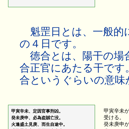
魁罡日とは、一般的に
の４日です。
徳合とは、陽干の場合
合正官にあたる干です
合というぐらいの意味
甲寅辛未
甲寅辛未、定因官事刑凶。
受ける。
癸未庚申、必為盗賊亡没。
癸未庚申
火逢盛土見庚、而生自途中。