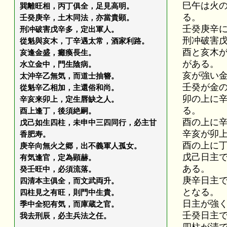
巳午は火
巽離旺相，丙丁俱全，足見高明。
る。
壬癸庚辛，土木同法，亦當貴顕。
壬癸庚辛
刑冲破害戊辛多，定出軍人。
刑冲破害
從魁與亥木，丁辛遇太常，酒家利路。
酉と亥木
亥逢金盛，癱瘓長生。
がある。
水立金中，門生陰病。
亥が強い
太沖辛乙無気，而道士抽簪。
壬癸が金
從魁辛乙相加，主還俗和尚。
卯の上に
辛亥来卯上，定生唇缺之人。
る。
酉上逢丁，後須絶嗣。
酉の上に
戊己如生四柱，未申中三四同行，必主甘
辛亥が卯
香肥寿。
酉の上に
庚辛向無火之郷，出不義軍人孤女。
戊己日主
有気逢官，定為顕赫。
ある。
癸壬旺中，必須流落。
庚辛日主
四清本主俱全，而文武両升。
となる。
四柱見之有旺，則門中生貴。
日主が強
季中全犯有気，而庫蔵之官。
壬癸日主
我去刑辰，必主兵法之任。
四柱が清