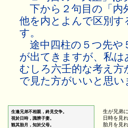
下から２句目の「内外
他を内とよんで区別す
す。
途中四柱の５つ先や
が出てきますが、私は
むしろ六壬的な考え方
で見た方がいいと思い
生が兄弟
生逢兄弟不相親，終見交争。
日時を見
視於日時，識辨子妻。
胎月を見
観其胎月，知於父母。