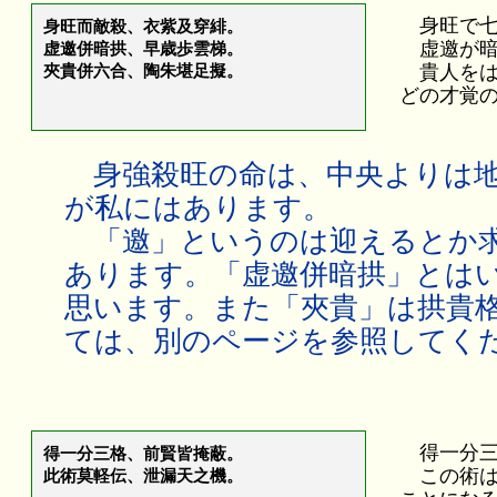
身旺で七
身旺而敵殺、衣紫及穿緋。
虚邀が暗
虚邀併暗拱、早歳歩雲梯。
貴人をは
夾貴併六合、陶朱堪足擬。
どの才覚
身強殺旺の命は、中央よりは地
が私にはあります。
「邀」というのは迎えるとか求
あります。「虚邀併暗拱」とは
思います。また「夾貴」は拱貴
ては、別のページを参照してく
得一分三
得一分三格、前賢皆掩蔽。
この術は
此術莫軽伝、泄漏天之機。