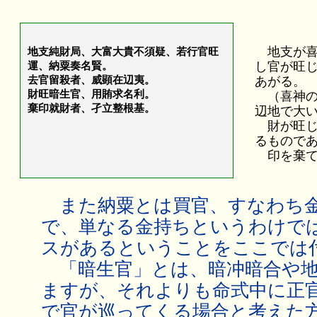
地支が喜
地支純財局、大富大貴不須疑、若行官旺
し官が旺
運、納粟奏名賢。
去官留殺者、威顕在辺夷。
あがる。
財旺暗生官、用賄求名利。
（喜神の
棄印就財者、孑立整根基。
辺地で大
財が旺じ
るもので
印を棄て
また納粟とは買官、すなわち金
で、単なる金持ちというわけで
スがあるということをここでは
「暗生官」とは、暗冲暗合や地
ますが、それよりも命式中に正
で官が巡ってくる場合と考えた