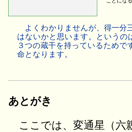
ことにな
よくわかりませんが、得一分三
はないかと思います。というの
３つの蔵干を持っているためで
命となります。
あとがき
ここでは、変通星（六親