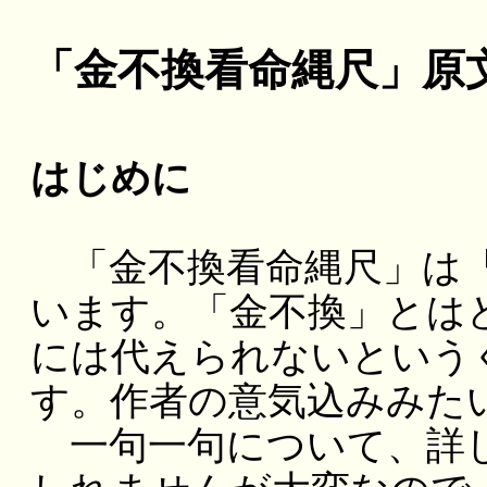
「金不換看命縄尺」原
はじめに
「金不換看命縄尺」は『
います。「金不換」とは
には代えられないという
す。作者の意気込みみた
一句一句について、詳し