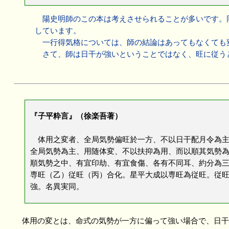
陽史明師のこの本は考えさせられることが多いです。同
しています。
一行得気格については、師の結論はあってもなくても
さて、師は日干が強いということではなく、旺に従う
『子平粋言』（徐楽吾著）
体用之変者、全局気勢偏旺於一方、不以日干配月令為主
全局気勢為主、用随体変、不以扶抑為用、而以順其気勢
順気勢之中、有宜印劫、有宜食傷、各有不同耳、約分為
専旺（乙）従旺（丙）合化。星平大成以専旺為従旺。従
強。名異実同。
体用の変とは、命式の気勢が一方に偏って強い場合で、日干