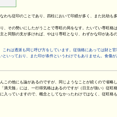
なわち従印のことであり、四柱において印綬が多く、また比劫も多
り、その勢いにしたがうことで専旺の局をなす。たいてい専旺格は
主と同類の支が多ければ、やはり専旺となり、わずかな印があるの
。これは透派も同じ呼び方をしています。従強格にあっては財と官
といっており、また印が条件というわけでもありません。食傷が
んこの他にも論があるのですが、同じようなことが続くので省略
「滴天髄」には、一行得気格はあるのですが（日主が強い）従旺格
に入っていますので、概念としてなかったわけではなく、従旺格