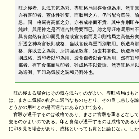
旺之極者、以洩其気為秀、専旺格局固喜食傷為用、然非
亦有喜印者、蓋体性雖変、而取用之方、仍当配合気候、
忌。同一格局有高低之分、亦有成格而不貴、其中弁別即
純雑、與用神之是否適合於需要而已。総之専旺格局用神
與食傷然有宜印而見食傷或宜食傷而見印則格局之高低分
所透之神為官殺則破格、当以官殺為重而別取用。所透為
格、亦以去之為美、所謂強衆敵寡、須去其寡也。所透為
則成格、透印者以印為用、透食傷者以食傷為用、然有宜
傷者、有宜食傷而見印者、雖成格不以貴論。然専旺格局
為通例、宜印為気候之調和乃例外也。
旺の極まる場合はその気を洩らすのがよい。専旺格局はもと
は、まさに気候の配合に適当なものをとり、その良し悪しを論
どうかの用神との是否適合にあるだけである。
官殺が透干するのは破格であり、まさに官殺を重きとなして
去るのがよいのである。印と食傷が透干するのは成格であるが
に印を見る場合があり、成格といっても貴とは論じない。しか