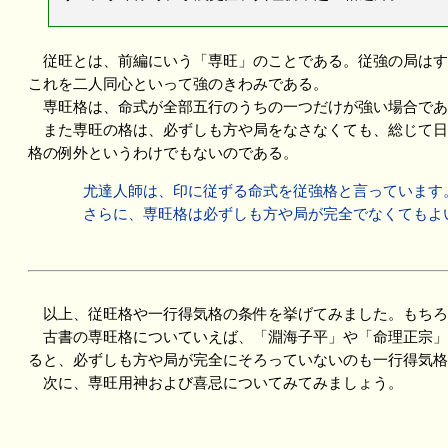
従旺とは、前編にいう「専旺」のことである。従強の局はす
これを二人同心といって強のきわみである。
専旺格は、命式が全部五行のうちの一つだけが強い場合であ
また専旺の格は、必ずしも方や局をなさなくても、総じて日
格の例外というわけでもないのである。
尤達人師は、印に従ずる命式を従強格と言っています
さらに、専旺格は必ずしも方や局が完全でなくてもよい
以上、従旺格や一行得気格の条件を挙げてみました。もちろ
古書の専旺格についていえば、「淵海子平」や「命理正宗」
ると、必ずしも方や局が完全にそろっていないのも一行得気格
次に、専旺用神および喜忌についてみてみましょう。