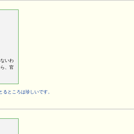
もないわ
から、官
とるところは珍しいです。