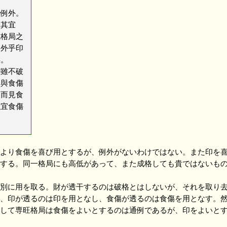
無例外。
論其宜
在格局之
不外乎印
矣。
財雖不破
印與食傷
印而見食
以宜食傷
より食傷を喜び用とするが、例外がないわけではない。また印を喜
する。同一格局にも高低があって、また成格しても貴ではないも
別に用を取る。財が透干するのは破格とはしないが、それを取り去
、印が透るのは印を用となし、食傷が透るのは食傷を用となす。
して専旺格局は食傷をよいとするのは通例であるが、印をよいと