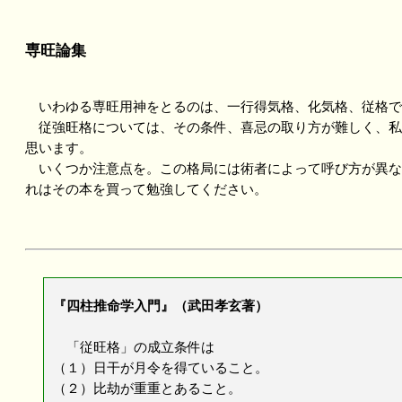
専旺論集
いわゆる専旺用神をとるのは、一行得気格、化気格、従格で
従強旺格については、その条件、喜忌の取り方が難しく、私
思います。
いくつか注意点を。この格局には術者によって呼び方が異な
れはその本を買って勉強してください。
『四柱推命学入門』（武田孝玄著）
「従旺格」の成立条件は
（１）日干が月令を得ていること。
（２）比劫が重重とあること。