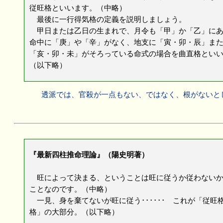
従旺格といいます。（中略）
最後に一行得気格の定義を説明しましょう。
甲日または乙日の生まれで、月令も「甲」か「乙」にあ
命中に「庚」や「辛」がなく、地支に「寅・卯・辰」ま
「亥・卯・未」がそろっている命式の場合を曲直格とい
（以下略）
透派では、官殺が一点もない、ではなく、根がないと
『最新四柱推命理論』（陽史明著）
旺によって決まる、ということは旺に従うか従わないか
ことなのです。（中略）
一見、身を棄てないが旺に従う･･････ これが「従旺
格」の大部分。（以下略）