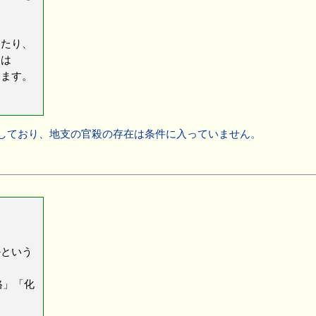
たり、
たは
います。
しており、地支の官殺の存在は条件に入っていません。
という
格」「化