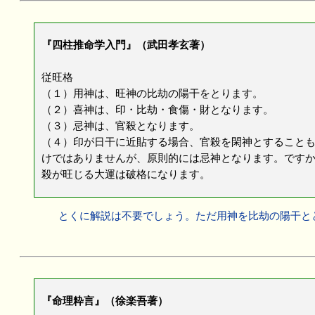
『四柱推命学入門』（武田孝玄著）
従旺格
（１）用神は、旺神の比劫の陽干をとります。
（２）喜神は、印・比劫・食傷・財となります。
（３）忌神は、官殺となります。
（４）印が日干に近貼する場合、官殺を閑神とすること
けではありませんが、原則的には忌神となります。です
殺が旺じる大運は破格になります。
とくに解説は不要でしょう。ただ用神を比劫の陽干と
『命理粋言』（徐楽吾著）