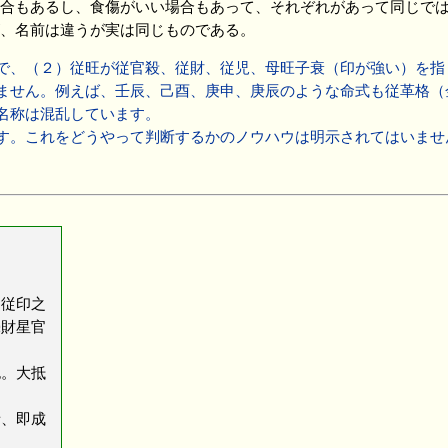
合もあるし、食傷がいい場合もあって、それぞれがあって同じで
、名前は違うが実は同じものである。
で、（２）従旺が従官殺、従財、従児、母旺子衰（印が強い）を指
ません。例えば、壬辰、己酉、庚申、庚辰のような命式も従革格（
名称は混乱しています。
す。これをどうやって判断するかのノウハウは明示されてはいませ
為従印之
毫財星官
也。大抵
者、即成