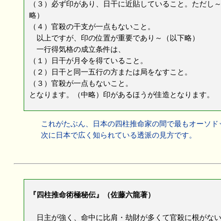
（３）必ず印があり、日干に近貼していること。ただし
略）
（４）官殺の干支が一点もないこと。
以上ですが、印の位置が重要であり～（以下略）
一行得気格の成立条件は、
（１）日干が月令を得ていること。
（２）日干と同一五行の方または局をなすこと。
（３）官殺が一点もないこと。
となります。（中略）印があるほうが佳造となります。
これがたぶん、日本の四柱推命家の間で最もオーソド
次に日本で広く知られている透派の見方です。
『四柱推命術極秘伝』（佐藤六龍著）
日主が強く、命中に比肩・劫財が多くて官殺に根がない