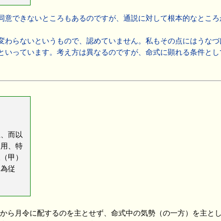
意できないところもあるのですが、通説に対して根本的なところ
変わらないというもので、認めていません。私もその点にはうなづ
といっています。考え方は異なるのですが、命式に顕れる条件とし
、而以
為用、特
三（甲）
旺為従
から月令に配するのを主とせず、命式中の気勢（の一方）を主とし