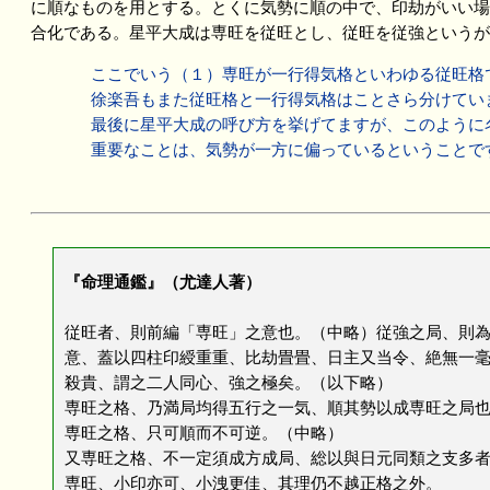
に順なものを用とする。とくに気勢に順の中で、印劫がいい場
合化である。星平大成は専旺を従旺とし、従旺を従強というが
ここでいう（１）専旺が一行得気格といわゆる従旺格
徐楽吾もまた従旺格と一行得気格はことさら分けてい
最後に星平大成の呼び方を挙げてますが、このように
重要なことは、気勢が一方に偏っているということで
『命理通鑑』（尤達人著）
従旺者、則前編「専旺」之意也。（中略）従強之局、則
意、蓋以四柱印綬重重、比劫畳畳、日主又当令、絶無一
殺貴、謂之二人同心、強之極矣。（以下略）
専旺之格、乃満局均得五行之一気、順其勢以成専旺之局
専旺之格、只可順而不可逆。（中略）
又専旺之格、不一定須成方成局、総以與日元同類之支多
専旺、小印亦可、小洩更佳、其理仍不越正格之外。