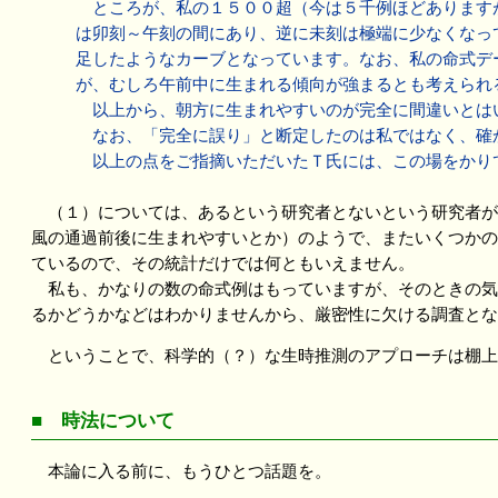
ところが、私の１５００超（今は５千例ほどありますが
は卯刻～午刻の間にあり、逆に未刻は極端に少なくなっ
足したようなカーブとなっています。なお、私の命式デ
が、むしろ午前中に生まれる傾向が強まるとも考えられ
以上から、朝方に生まれやすいのが完全に間違いとは
なお、「完全に誤り」と断定したのは私ではなく、確
以上の点をご指摘いただいたＴ氏には、この場をかり
（１）については、あるという研究者とないという研究者が
風の通過前後に生まれやすいとか）のようで、またいくつかの
ているので、その統計だけでは何ともいえません。
私も、かなりの数の命式例はもっていますが、そのときの気
るかどうかなどはわかりませんから、厳密性に欠ける調査とな
ということで、科学的（？）な生時推測のアプローチは棚上
■ 時法について
本論に入る前に、もうひとつ話題を。