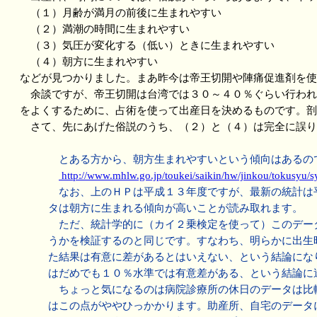
（１）月齢が満月の前後に生まれやすい
（２）満潮の時間に生まれやすい
（３）気圧が変化する（低い）ときに生まれやすい
（４）朝方に生まれやすい
などが見つかりました。まあ昨今は帝王切開や陣痛促進剤を使
余談ですが、帝王切開は台湾では３０～４０％ぐらい行われ
をよくするために、占術を使って出産日を決めるものです。剖
さて、先にあげた俗説のうち、（２）と（４）は完全に誤り
とある方から、朝方生まれやすいという傾向はあるの
http://www.mhlw.go.jp/toukei/saikin/hw/jinkou/tokusyu/
なお、上のＨＰは平成１３年度ですが、最新の統計は平
タは朝方に生まれる傾向が高いことが読み取れます。
ただ、統計学的に（カイ２乗検定を使って）このデータ
うかを検証するのと同じです。すなわち、明らかに出生
た結果は有意に差があるとはいえない、という結論にな
はだめでも１０％水準では有意差がある、という結論に
ちょっと気になるのは病院診療所の休日のデータは比較
はこの点がややひっかかります。助産所、自宅のデータ