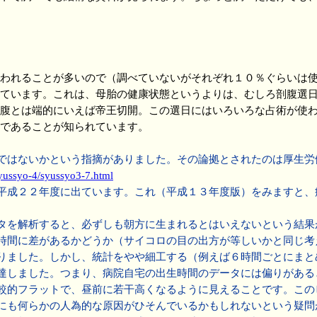
われることが多いので（調べていないがそれぞれ１０％ぐらいは
ています。これは、母胎の健康状態というよりは、むしろ剖腹選日
腹とは端的にいえば帝王切開。この選日にはいろいろな占術が使
であることが知られています。
ではないかという指摘がありました。その論拠とされたのは厚生労
syussyo-4/syussyo3-7.html
成２２年度に出ています。これ（平成１３年度版）をみますと、
を解析すると、必ずしも朝方に生まれるとはいえないという結果
時間に差があるかどうか（サイコロの目の出方が等しいかと同じ考
りました。しかし、統計をやや細工する（例えば６時間ごとにまと
達しました。つまり、病院自宅の出生時間のデータには偏りがある
的フラットで、昼前に若干高くなるように見えることです。この
にも何らかの人為的な原因がひそんでいるかもしれないという疑問