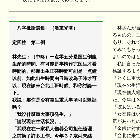
林さんが言
「八字批論選集」（潘東光著）
るものの、
あり、それ
定四柱 第二例
でみてもら
よいのでは
林先生：（中略）一点零五分是医生剖腹
私は言った
生産的時間、有可能是事情作完医生才看
検証するよ
時間的、那摩出生正確時間可能是一点鐘
「とくに重
以前、如此出生時間由丑時改為子時才可
「現在の生
以、現在診来台北上班時候、和你討論一
「現在個人
下。
た。今年は
我説：那你是否有発生重大事項可以験証
「彼女はい
嗎？
「女友達は
「我没什麼重大事項発生。」
気があった
「請説現在生活状況。」
「金銭に対
「我現在在一家私人儀器公司担任経理、
「台北に来
之前換了許多工作。今年３７歳尚未結