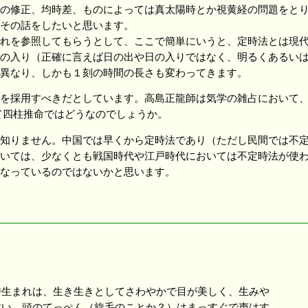
の修正、均時差、ものによっては真太陽時とか視黄経の問題をとり
その話をしたいと思います。
れを参照してもらうとして、ここで簡単にいうと、定時法とは現代
の入り（正確に言えば日の出や日の入りではなく、明るくあるい
異なり、しかも１刻の時間の長さも変わってきます。
を採用すべきだとしています。高島正龍師は気学の雑占において、
て四柱推命ではどうなのでしょうか。
知りません。中国では早くから定時法であり（ただし民間では不定
いては、少なくとも戦国時代や江戸時代においては不定時法が使
なっているのではないかと思います。
生まれは、生き生きとしてさわやかで目が美しく、生みや
すい。頭のてっぺん（旋毛のことか？）はまっすぐで声はす