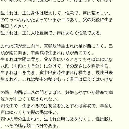
。
生まれは、主に身体は肥大して、性急で、声は荒々しい、
頭のてっぺんはかたよっているか二つあり、父の死後に生ま
は毎日うるさい。
生まれは、主に人物豊満で、声はあらく性急である。
、
まれは頭が北に向き、寅卯辰時生まれは足が西に向く。巳
は頭が南に向き、申酉戌時生まれは頭が西に向く。
生まれは太陽に背き、父が家にいるときでもそばにはいな
は八刻（１刻は１５分）に分けて、その深さにを判断する。
生まれは上を向き、寅申巳亥時生まれは横向き、辰戌丑未
に生まれる。これは秘中の秘であって君子は伝えてはいけな
の路、卯酉は二八の門とよばれ、妊娠しやすいが難産で病
夜泣きがすごくて堪えられない。
四長生で、生まれるのは初産を別とすれば容易で、早産し
き声はゆっくりで髪の毛は多い。
四つの時の生まれは、生まれた時に父をなくし、性は賎し
拗、へその緒は頸二つ分である。