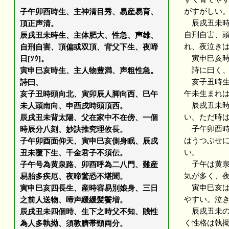
がすがしい
子午卯酉時生、主神清目秀、易産易育、
辰戌丑未時
頂正声清。
自刑自害、
辰戌丑未時生、主体肥大、性急、声雄、
れ、夜泣き
自刑自害、頂偏或双頂、背父下生、夜啼
寅申巳亥時
日[ｿｳ]。
詩に曰く
寅申巳亥時生、主人物豊満、声粗性急。
亥子丑時生
詩曰、
午未生まれ
亥子丑時頭向北、寅卯辰人脚向西、巳午
辰戌丑未時
未人頭南向、申酉戌時頭頂西。
い。ただ時
辰戌丑未背太陽、父在家中不在傍、一個
子午卯酉時
時辰分八刻、妙訣推究理攸長。
はうつぶせ
子午卯酉面仰天、寅申巳亥側身眠、辰戌
い。
丑未覆下生、千金君子不須伝。
子午は黄泉
子午号為黄泉路、卯酉呼為二八門、難産
気が多く、
易胎多疾厄、夜啼驚恐不堪聞。
寅申巳亥は
寅申巳亥四長生、産時容易別娘身、三日
やすい。泣
之前人送物、啼声緩緩髪鬢増。
辰戌丑未の
辰戌丑未四個時、生下之時父不知、賎性
く性格は執
為人多執拗、須教臍帯頸両分。