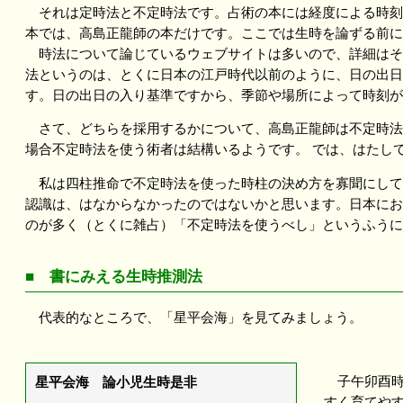
それは定時法と不定時法です。占術の本には経度による時刻
本では、高島正龍師の本だけです。ここでは生時を論ずる前に
時法について論じているウェブサイトは多いので、詳細はそ
法というのは、とくに日本の江戸時代以前のように、日の出日
す。日の出日の入り基準ですから、季節や場所によって時刻が
さて、どちらを採用するかについて、高島正龍師は不定時法
場合不定時法を使う術者は結構いるようです。 では、はたし
私は四柱推命で不定時法を使った時柱の決め方を寡聞にして
認識は、はなからなかったのではないかと思います。日本にお
のが多く（とくに雑占）「不定時法を使うべし」というふうに
■ 書にみえる生時推測法
代表的なところで、「星平会海」を見てみましょう。
子午卯酉時
星平会海 論小児生時是非
すく育てや