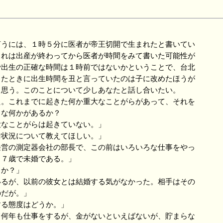
うには、１時５分に医者が帝王切開で生まれたと書いてい
これは出産が終わってから医者が時間をみて書いた可能性が
で出生の正確な時間は１時前ではないかということで、台北
ったときに出生時間を丑と言っていたのは子に改めたほうが
と思う。このことについて少しあなたと話し合いたい。
。これまでに起きた何か重大なことがらがあって、それを
うな何かがあるか？
大なことがらは起きていない。」
活状況について教えてほしい。」
経営の測定器会社の部長で、この前はいろいろな仕事をやっ
３７歳で未婚である。」
るか？」
いるが、以前の彼女とは結婚する気がなかった。相手はその
のだが。」
する態度はどうか。」
て何年も仕事をするが、金がないといえばないが、貯まらな