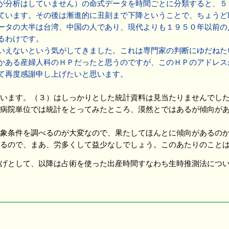
分析はしていません）の命式データを時間ごとに分類すると、５
ています。その後は漸進的に丑刻まで下降ということで、ちょうど
ータの大半は台湾、中国の人であり、現代よりも１９５０年以前の
るわけです。
いえないという気がしてきました。これは専門家の判断にゆだねた
かある産婦人科のＨＰだったと思うのですが、このＨＰのアドレス
て再度感謝申し上げたいと思います。
います。（３）はしっかりとした統計資料は見当たりませんでした
病院単位では統計をとってみたところ、漠然とではあるが傾向が
象条件を調べるのが大変なので、果たしてほんとに傾向があるのか
るので、まあ、労多くして益少なしでしょう。このあたりのこと
げとして、以降は占術を使った出産時間すなわち生時推測法につい