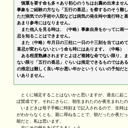
慎重を要す命も多々あり初心のうちはお薦め出来ません
事象をご経験の方なら「五行の喜忌」を察するのそう難
ただ病気での手術や入院などは病気の発生時や進行時と
あまり参考にはなりません。
また他人を見る時は、（中略）事象自身をかってに画一
忌を知ることはできません。
また（中略）年月日の三柱に一日の十三刻を当てはめて
喜忌が変わらないという命も時にはあります。（中略）
ある程度熟練されますとよほど複雑な命でない限り、ま
ない限り「五行の喜忌」ぐらいは推定できるものではあ
の推定は難しく良い年か悪い年かというくらいの予知だ
いありません。
とくに補足することはないかと思いますが、過去に起こ
ぼ賛成です。それにさらに、朝生まれたのか夜生まれたの
いまどきは母子手帳に時刻まで記入されるので、生時は
がわからなくとも、親に尋ねることで、朝だったか夜だっ
能だと、私は思います。
次にその例をあげてみましょう。