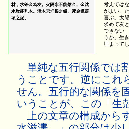
考えては
材，求斧金為友。火隔水不能熔金。金沈
がよい。
水豈能剋木。活木忌埋根之鐵。死金嫌蓋
喜ぶ。太
項之泥。
求めて友
できない
うか。生
埋まって
単純な五行関係では割
うことです。逆にこれ
せん。五行的な関係を
いうことが、この「生
上の文章の構成からす
水滋濡。」の部分は少