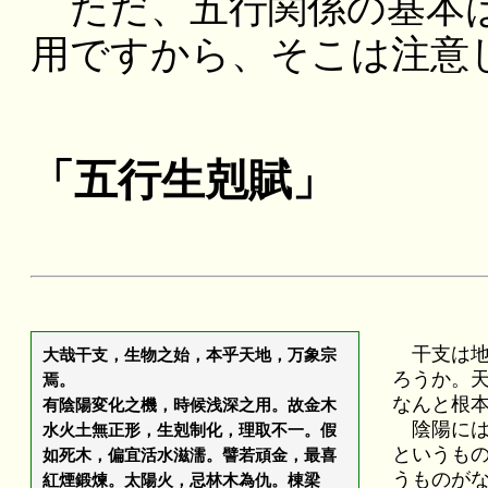
ただ、五行関係の基本は
用ですから、そこは注意
「五行生剋賦」
干支は地
大哉干支，生物之始，本乎天地，万象宗
ろうか。
焉。
なんと根
有陰陽変化之機，時候浅深之用。故金木
陰陽には
水火土無正形，生剋制化，理取不一。假
というも
如死木，偏宜活水滋濡。譬若頑金，最喜
うものが
紅煙鍛煉。太陽火，忌林木為仇。棟梁