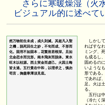
さらに寒暖燥湿（火水
ビジュアル的に述べて
しかして
然万物初生未成，成久則滅。其超凡入聖
ればすな
之機，脱死回生之妙，不旬而成、不形而
ミング、
化。固用不如固本，花繁豈若根深。且如
も成るし
北金恋水而沈形。南木飛灰而脱体。東水
固めるの
旺木以枯源。西土実金而虚己。火因土晦
いような
皆太過。五行貴在中和，以理求之，慎勿
形である
苟言，掬盡寒潭須見底。
であれば
足。火は
る。
五行は中
（冷たく