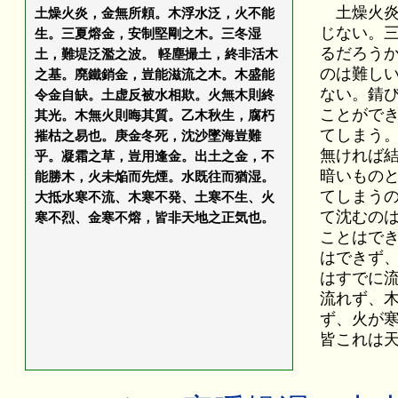
土燥火炎
土燥火炎，金無所頼。木浮水泛，火不能
じない。
生。三夏熔金，安制堅剛之木。三冬湿
るだろう
土，難堤泛濫之波。 軽塵撮土，終非活木
のは難し
之基。廃鐵銷金，豈能滋流之木。木盛能
ない。錆
令金自缺。土虚反被水相欺。火無木則終
ことがで
其光。木無火則晦其質。乙木秋生，腐朽
てしまう
摧枯之易也。庚金冬死，沈沙墜海豈難
無ければ
乎。凝霜之草，豈用逢金。出土之金，不
暗いもの
能勝木，火未焔而先煙。水既往而猶湿。
てしまう
大抵水寒不流、木寒不発、土寒不生、火
て沈むの
寒不烈、金寒不熔，皆非天地之正気也。
ことはで
はできず
はすでに
流れず、
ず、火が
皆これは