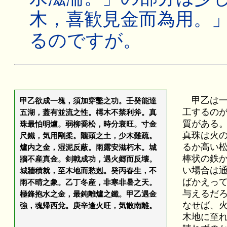
木，喜歓見金而為用。
るのですが。
甲乙は一
甲乙欲成一塊，須加穿鑿之功。壬癸能達
工するの
五湖，蓋有並流之性。樗木不禁利斧。真
質がある
珠最怕明爐。弱柳喬松，時分衰旺。寸金
真珠は火
尺鐵，気用剛柔。隴頭之土，少木難疏。
るか高い
爐内之金，湿泥反蔽。雨露安滋朽木。城
棒状の鉄
牆不産真金。剣戟成功，遇火郷而反壊。
い場合は
城牆積就，至木地而愁剋。癸丙春生，不
ばかえっ
雨不晴之象。乙丁冬産，非寒非暑之天。
与えるだ
極鋒抱水之金，最鈍離爐之鐵。甲乙遇金
なせば、
強，魂帰西兌。庚辛逢火旺，気散南離。
木地に至