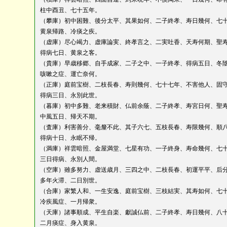
柱中酉丑、七十五年。
（攀庫）初中困難、後分太平、其果如何、二子終孝、寿日幾何、七
黄泉帰路、冷痰之疾。
（虚庫）尽心竭力、虚庫論実、終孝言之、二実吐香、天寿何期、聖
得病七日、黄泉之客。
（貴庫）早歳移郷、自手成家、二子之中、一子終孝、得病五日、冬
咳嗽之症、運亡奈何。
（正庫）庭前宝樹、二枝長春、寿則幾何、七十七年、不害他人、固
得病三日、永別此世。
（暮庫）初中多難、老来積財、仏前余蔭、二子終孝、寿宮日何、聖
中風五日、帰天不期。
（査庫）利害善分、毫釐不此、其子六七、五枝長春、寿限幾何、順
得病十日、永眠不帰。
（満庫）祥雲暗照、金屋満堂、七星有功、一子終身、寿命幾何、七
三日得病、永別人間。
（空庫）雖多努力、虚送歳月、三四之中、二枝長春、初運平平、后
多年火滞、二日別世。
（合庫）家繁人和、一生安逸、庭前宝樹、三枝結実、其寿如何、七
冷疾風症、一月帰衆。
（天庫）諸事順成、平生自楽、獻誠仏前、二子終孝、寿日幾何、八
二月痰症、身入黄泉。