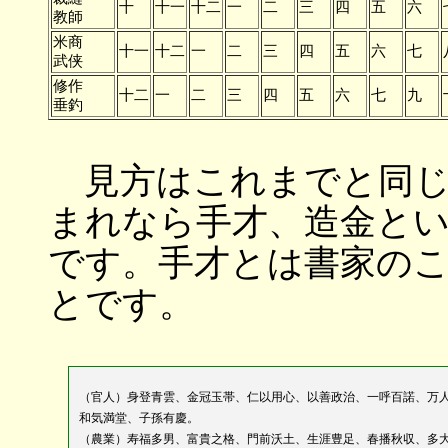
十
十一
十二
一
二
三
四
五
六
教師
米商
十一
十二
一
二
三
四
五
六
七
武侠
修作
十二
一
二
三
四
五
六
七
九
垂釣
見方はこれまでと同じ
まれなら手才、造金と
です。手才とは書家の
とです。
（官人）身登青雲、金冠玉帯、仁以用心、以善政治、一呼百諾、万
和気満堂、子孫有慶。
（農業）寿福多男、富貴之格、門前沃土、生涯豊足、春播秋収、多