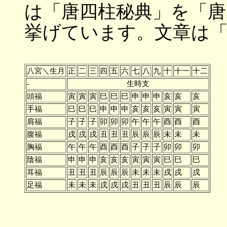
は「唐四柱秘典」を「唐
挙げています。文章は
八宮＼生月
正
二
三
四
五
六
七
八
九
十
十一
十二
-
生時支
頭福
寅
寅
寅
巳
巳
巳
申
申
申
亥
亥
亥
手福
巳
巳
巳
申
申
申
亥
亥
亥
寅
寅
寅
肩福
子
子
子
卯
卯
卯
午
午
午
酉
酉
酉
腹福
戌
戌
戌
丑
丑
丑
辰
辰
辰
未
未
未
胸福
午
午
午
酉
酉
酉
子
子
子
卯
卯
卯
陰福
申
申
申
亥
亥
亥
寅
寅
寅
巳
巳
巳
耳福
丑
丑
丑
辰
辰
辰
未
未
未
戌
戌
戌
足福
未
未
未
戌
戌
戌
丑
丑
丑
辰
辰
辰