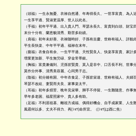
（頭福）一生永無憂、衣禄自然通、年寿得長久、一世享富貴、為人
一生享平過、賢淑更温厚、世人以此名。
（手福）初年平平過、出入貴人門、琴瑟永長久、富貴到白頭、財宝
末分十分有、蘭恵貌清秀、勤苦多紡績。
（肩福）初年未好善、衣禄随時好、子孫有吉慶、世称有福人、詳観
平生長快楽、中年平平過、福禄在末年。
（腹福）衣食自有余、一生平平過、天性賢良人、快楽享富貴、家計
増業更加新、平生無労碌、穿金常帯銀。
（胸福）富貴兼備到、児孫皆賢貴、莫入是非中、口舌長不利、世事
莫作分外事、清秀美容麗、心同男子志。
（陰福）初分雖有困、中年衣食足、子孫皆栄達、世称有福人、夫婦
琴瑟不改絃、妻賢而夫良、家事楽太平。
（耳福）初年多煩苦、晩年見栄華、脚手不停留、一生難随意、作事
早年多老困、福星照家中、貴人多有助。
（足福）不利居祖基、離祖方成福、偶得好機会、自手成家業、人生
風霜何以多、丈夫不得力、再[ｼｮｳ]命所宜。（[ｼｮｳ]は酉に焦）