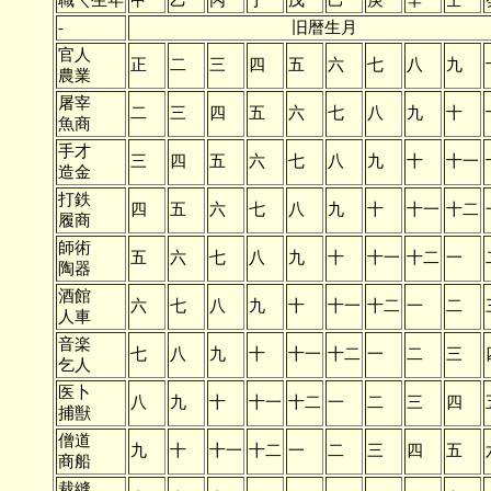
職＼生年
甲
乙
丙
丁
戊
己
庚
辛
壬
-
旧暦生月
官人
正
二
三
四
五
六
七
八
九
農業
屠宰
二
三
四
五
六
七
八
九
十
魚商
手才
三
四
五
六
七
八
九
十
十一
造金
打鉄
四
五
六
七
八
九
十
十一
十二
履商
師術
五
六
七
八
九
十
十一
十二
一
陶器
酒館
六
七
八
九
十
十一
十二
一
二
人車
音楽
七
八
九
十
十一
十二
一
二
三
乞人
医卜
八
九
十
十一
十二
一
二
三
四
捕獣
僧道
九
十
十一
十二
一
二
三
四
五
商船
裁縫