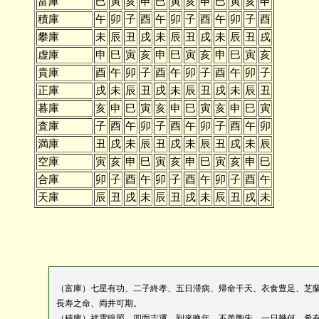
富庫
巳
寅
亥
申
巳
寅
亥
申
巳
寅
亥
申
積庫
午
卯
子
酉
午
卯
子
酉
午
卯
子
酉
攀庫
未
辰
丑
戌
未
辰
丑
戌
未
辰
丑
戌
虚庫
申
巳
寅
亥
申
巳
寅
亥
申
巳
寅
亥
貴庫
酉
午
卯
子
酉
午
卯
子
酉
午
卯
子
正庫
戌
未
辰
丑
戌
未
辰
丑
戌
未
辰
丑
暮庫
亥
申
巳
寅
亥
申
巳
寅
亥
申
巳
寅
査庫
子
酉
午
卯
子
酉
午
卯
子
酉
午
卯
満庫
丑
戌
未
辰
丑
戌
未
辰
丑
戌
未
辰
空庫
寅
亥
申
巳
寅
亥
申
巳
寅
亥
申
巳
合庫
卯
子
酉
午
卯
子
酉
午
卯
子
酉
午
天庫
辰
丑
戌
未
辰
丑
戌
未
辰
丑
戌
未
（富庫）七星有功、二子終孝、五日滞病、帰命干天、衣食豊足、芝
長寿之命、両井可期。
（積庫）祥雲暗照、四面吉運、到来晩年、不羨陶朱、一日幾何、希