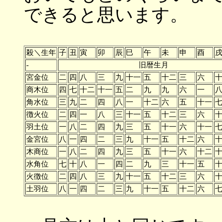
できると思います。
殺＼生年
子
丑
寅
卯
辰
巳
午
未
申
酉
-
旧暦生月
宮金位
二
四
八
三
九
十一
五
十二
三
六
商木位
四
七
十二
十一
五
二
九
九
六
一
角水位
三
九
二
四
八
一
十二
六
五
十一
徴火位
二
四
一
八
三
十一
五
十二
三
六
羽土位
一
八
二
四
九
三
五
十一
六
十一
金宮位
八
一
四
二
三
九
十一
五
十二
六
木商位
一
八
二
四
九
三
五
十一
六
十二
水角位
七
十
八
一
四
二
九
三
十一
五
火徴位
二
四
八
三
九
十一
五
十二
三
六
土羽位
八
一
四
二
三
九
十一
五
十二
六