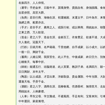
名振四方、人人仰視。
（屠宰）手把金斧、日殺牛羊、莫嘆身勢、貴賎自有、身強賎職、食
吉星併照、高官大爵。
（魚商）若非行商、海物生涯、初運雖困、末運太平、日中為市、来
漁網之商、船業亦吉。
（手才）若非手才、農商之人、或医行術、或以華商、用銭如水、朝
之東之西、万人歓迎。
（造金）君之八字、造金生涯、金銀百工、衣食豊足、欲速不達、大
大人逢此、冠蓋天下。
（打鉄）日就月将、名声藉藉、千里他郷、自手成家、以小成大、以
一復一日、興財千金。
（履商）人雖云閑、我実苦生、此人平生、中後成家、終日労力、別
心雖衝天、毎事中折。
（師術）能通五行、頭脳発達、此人実業、教訓子弟、名満四方、願
日日興財、末年太平。
（陶器）以土成器、才芸出衆、洋銀取扱、貴金属類、中年当限、大
運逢天地、手弄千金。
（酒館）君之八字、酒商生涯、花柳春風、売酒香村、無情世月、去
用銭如水、人称豪傑。
（人車）早失父母、学文難成、不避風雨、手足有利、宝客来到、引
中年運回、家産漸増。