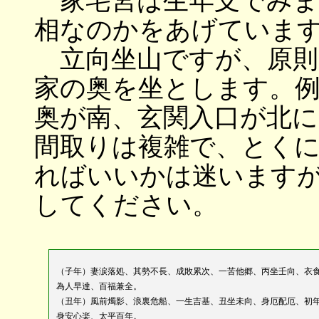
家宅宮は生年支でみま
相なのかをあげていま
立向坐山ですが、原則
家の奥を坐とします。
奥が南、玄関入口が北
間取りは複雑で、とく
ればいいかは迷います
してください。
（子年）妻涙落処、其勢不長、成敗累次、一苦他郷、丙坐壬向、衣
為人早達、百福兼全。
（丑年）風前燭影、浪裏危船、一生吉基、丑坐未向、身厄配厄、初
身安心楽、太平百年。