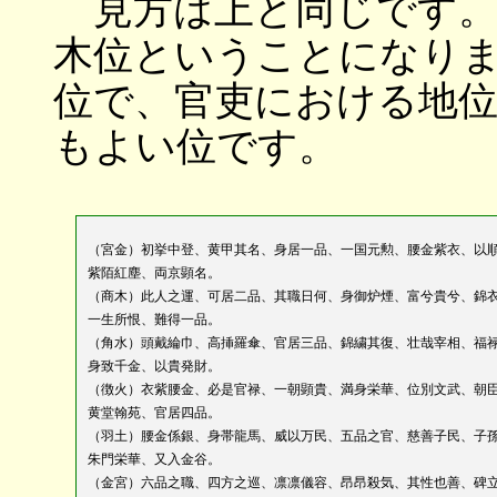
見方は上と同じです。
木位ということになり
位で、官吏における地
もよい位です。
（宮金）初挙中登、黄甲其名、身居一品、一国元勲、腰金紫衣、以
紫陌紅塵、両京顕名。
（商木）此人之運、可居二品、其職日何、身御炉煙、富兮貴兮、錦
一生所恨、難得一品。
（角水）頭戴綸巾、高挿羅傘、官居三品、錦繍其復、壮哉宰相、福
身致千金、以貴発財。
（徴火）衣紫腰金、必是官禄、一朝顕貴、満身栄華、位別文武、朝
黄堂翰苑、官居四品。
（羽土）腰金係銀、身帯龍馬、威以万民、五品之官、慈善子民、子
朱門栄華、又入金谷。
（金宮）六品之職、四方之巡、凛凛儀容、昂昂殺気、其性也善、碑