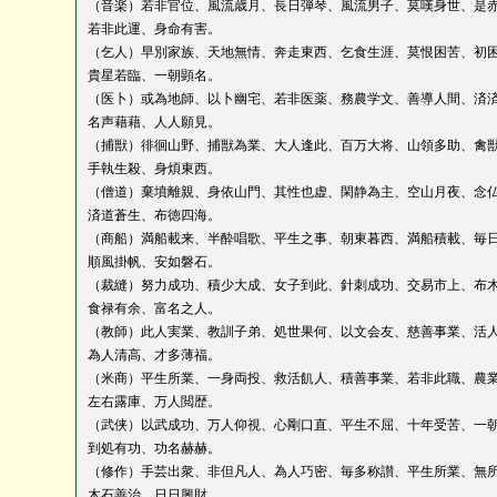
（音楽）若非官位、風流歳月、長日弾琴、風流男子、莫嘆身世、是
若非此運、身命有害。
（乞人）早別家族、天地無情、奔走東西、乞食生涯、莫恨困苦、初
貴星若臨、一朝顕名。
（医卜）或為地師、以卜幽宅、若非医薬、務農学文、善導人間、済
名声藉藉、人人願見。
（捕獣）徘徊山野、捕獣為業、大人逢此、百万大将、山領多助、禽
手執生殺、身煩東西。
（僧道）棄墳離親、身依山門、其性也虚、閑静為主、空山月夜、念
済道蒼生、布徳四海。
（商船）満船載来、半酔唱歌、平生之事、朝東暮西、満船積載、毎
順風掛帆、安如磐石。
（裁縫）努力成功、積少大成、女子到此、針刺成功、交易市上、布
食禄有余、富名之人。
（教師）此人実業、教訓子弟、処世果何、以文会友、慈善事業、活
為人清高、才多薄福。
（米商）平生所業、一身両投、救活飢人、積善事業、若非此職、農
左右露庫、万人閲歴。
（武侠）以武成功、万人仰視、心剛口直、平生不屈、十年受苦、一
到処有功、功名赫赫。
（修作）手芸出衆、非但凡人、為人巧密、毎多称讃、平生所業、無
木石善治、日日興財。