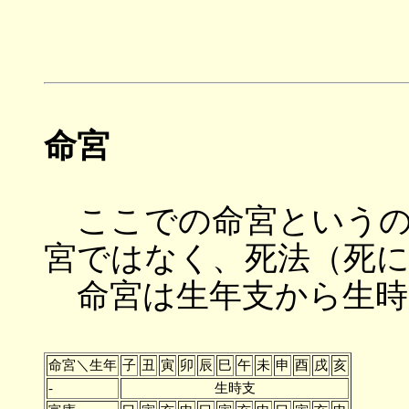
命宮
ここでの命宮というの
宮ではなく、死法（死
命宮は生年支から生時
命宮＼生年
子
丑
寅
卯
辰
巳
午
未
申
酉
戌
亥
-
生時支