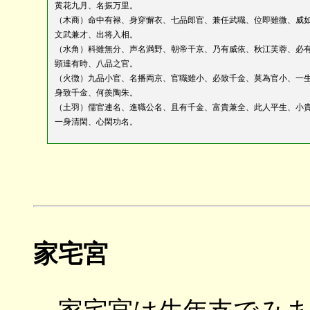
黄花九月、名振万里。
（木商）命中有禄、身穿懈衣、七品郎官、兼任武職、位即雖微、威
文武兼才、出将入相。
（水角）科雖無分、声名満野、朝帝干京、乃有威依、秋江芙蓉、必
顕達有時、八品之官。
（火徴）九品小官、名播両京、官職雖小、必致千金、莫為官小、一
身致千金、何羨陶朱。
（土羽）儒官連名、進職公名、且有千金、富貴兼全、此人平生、小
一身清閑、心閑功名。
家宅宮