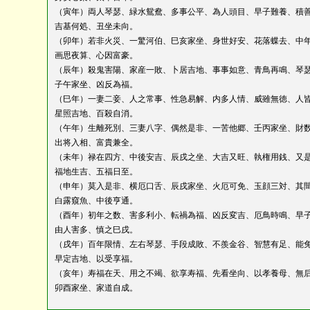
（寅年）両人琴瑟、緑水鴛鴦、多事公平、為人頭目、早子難養、積
吉基何処、丑坐未向。
（卯年）若非火災、一驚河伯、巳亥家坐、身世好安、花落蝶去、中
画思夜算、心因富豪。
（辰年）殺鬼害陽、家産一敗、卜居吉地、事事如意、青鳥再鳴、琴
子午家坐、凶反為福。
（巳年）一妻二妾、人之常事、性急易解、内多人情、威雖無徳、人
星照吉地、百殺自消。
（午年）生離死別、三妻八字、偶然是非、一苦他郷、壬丙家坐、財
出将入相、富貴兼全。
（未年）禄在四方、中後安吉、辰戌之坐、大吉又旺、執権用銭、又
福地生吉、五福日至。
（申年）莫入是非、横厄口舌、辰戌家坐、火厄可免、玉顔三対、其
白露窺魚、中後亨通。
（酉年）初年之数、害多利小、転禍為福、凶反変吉、厄鳥時鳴、早
由人害多、慎之巳戌。
（戌年）百年限情、左右琴瑟、手段成敗、不羨金谷、智慧有足、能
早定吉地、以受享福。
（亥年）寿福在天、用之不竭、欲享寿福、先看坐向、以孝養母、無
卯酉家坐、家道自成。