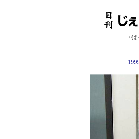
≮ば
19