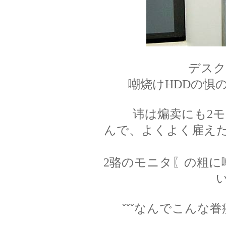
デスク
嘲烧けHDDの惧
讳は煸卖にも2
んで、よくよく雇え
2骆のモニタ〖の粗に
ˇˇˇなんでこんな