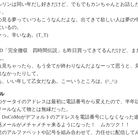
ルリンは同い年だし好きだけど、でもでもカンちゃんとお話し
～。
の見る夢っていつもこうなんだよな。出てきて欲しい人は夢の
にいるの。
っ。辛いなあ。(T_T)
VD「完全撤収 四時間伝説」も昨日買ってきてるんだけど、ま
ん。
れ見ちゃったら、もう全てが終わりなんだよなーって思うと、
出なかったりして。
あ、いい年して乙女だなあ。こーいうところは。(^_^;)
ル
のケータイのアドレスは最初に電話番号から変えたので、半年
メールなんて物とは無縁だった。
、DoCoMoがデフォルトのアドレスを電話番号にしなくなった
惑メールがメチャメチャ来るようになった！ ムカツク！！
意のアルファベットや記号を組み合わせて、力任せに配信して