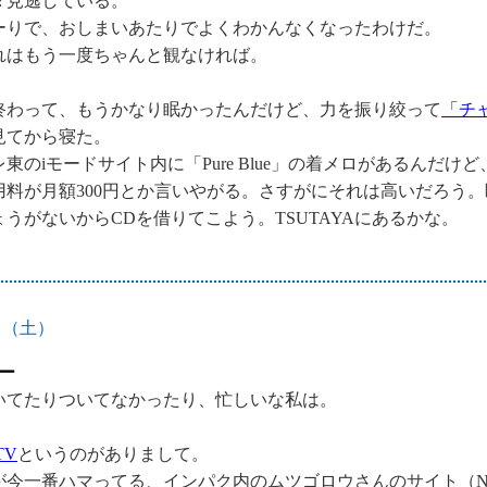
々見逃している。
ーりで、おしまいあたりでよくわかんなくなったわけだ。
れはもう一度ちゃんと観なければ。
終わって、もうかなり眠かったんだけど、力を振り絞って
「チ
見てから寝た。
レ東のiモードサイト内に「Pure Blue」の着メロがあるんだけ
用料が月額300円とか言いやがる。さすがにそれは高いだろう
ょうがないからCDを借りてこよう。TSUTAYAにあるかな。
日（土）
ー
いてたりついてなかったり、忙しいな私は。
TV
というのがありまして。
が今一番ハマってる、インパク内のムツゴロウさんのサイト（N