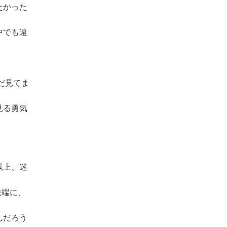
たかった
中でも遠
だ見てま
見る勇気
以上、迷
途端に、
んだろう