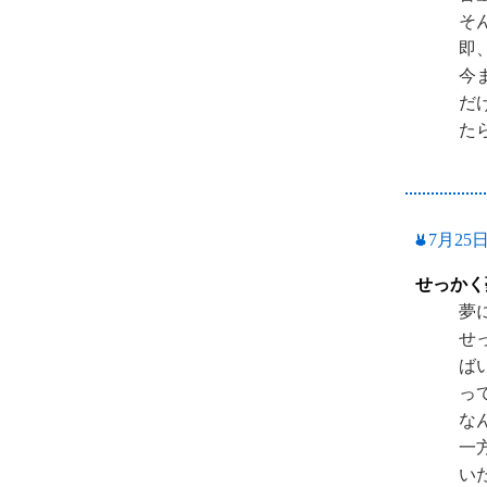
そ
即
今
だ
た
7月25
せっかく
夢
せ
ば
っ
な
一
い