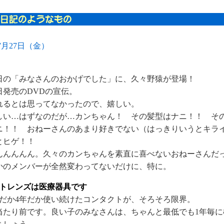
年7月27日（金）
日の「みなさんのおかげでした」に、久々野猿が登場！
5日発売のDVDの宣伝。
れるとは思ってなかったので、嬉しい。
しい…はずなのだが…カンちゃん！ その髪型はナニ！！ そ
ニ！！ おねーさんのあまり好きでない（はっきりいうとキラ
とヒゲ！！
んんんんん。久々のカンちゃんを素直に喜べないおねーさんだ
かのメンバーが全然変わってないだけに、特に。
トレンズは医療器具です
年だか4年だか使い続けたコンタクトが、そろそろ限界。
当たり前です。良い子のみなさんは、ちゃんと最低でも1年毎に