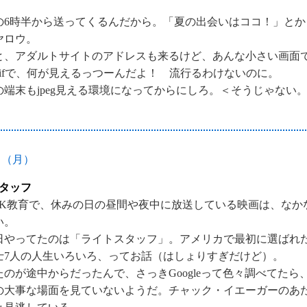
。
の6時半から送ってくるんだから。「夏の出会いはココ！」とか
ヤロウ。
と、アダルトサイトのアドレスも来るけど、あんな小さい画面
gifで、何が見えるっつーんだよ！ 流行るわけないのに。
の端末もjpeg見える環境になってからにしろ。＜そうじゃない
日（月）
タッフ
HK教育で、休みの日の昼間や夜中に放送している映画は、なか
い。
日やってたのは「ライトスタッフ」。アメリカで最初に選ばれ
士7人の人生いろいろ、ってお話（はしょりすぎだけど）。
たのが途中からだったんで、さっきGoogleって色々調べてたら
の大事な場面を見ていないようだ。チャック・イエーガーのあ