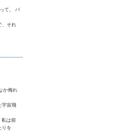
って。 バ
で、それ
。
なか侮れ
た宇宙飛
、私は前
たりを