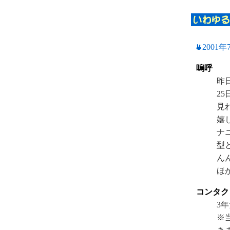
2001
嗚呼
昨
2
見
嬉
ナ
型
ん
ほ
コンタク
3
※