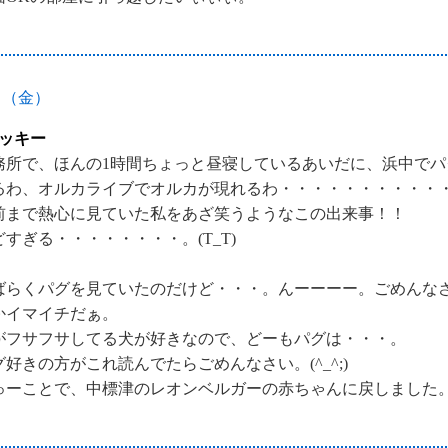
日（金）
ッキー
務所で、ほんの1時間ちょっと昼寝しているあいだに、浜中でパ
るわ、オルカライブでオルカが現れるわ・・・・・・・・・・・。
前まで熱心に見ていた私をあざ笑うようなこの出来事！！
どすぎる・・・・・・・・。(T_T)
ばらくパグを見ていたのだけど・・・。んーーーー。ごめんな
かイマイチだぁ。
がフサフサしてる犬が好きなので、どーもパグは・・・。
グ好きの方がこれ読んでたらごめんなさい。(^_^;)
ゅーことで、中標津のレオンベルガーの赤ちゃんに戻しました