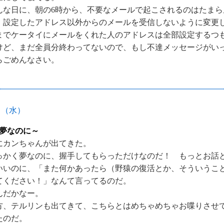
んな日に、朝の6時から、不要なメールで起こされるのはたまら
、設定したアドレス以外からのメールを受信しないように変更
までケータイにメールをくれた人のアドレスは全部設定するつ
けど、まだ全員分終わってないので、もし不達メッセージがい
らごめんなさい。
日（水）
夢なのに～
にカンちゃんが出てきた。
っかく夢なのに、握手してもらっただけなのだ！ もっとお話
いいのに、「また何かあったら（野猿の復活とか、そういうこ
てください！」なんて言ってるのだ。
んだかなー。
方、テルリンも出てきて、こちらとはめちゃめちゃお喋りさせ
たのだ。