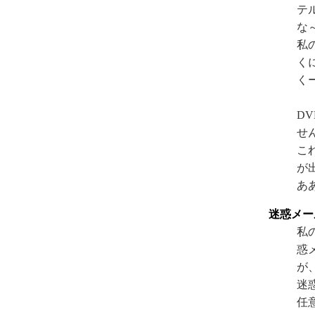
テ
な
私
く
くー
D
せ
こ
が
あ
迷惑メー
私
惑
が
迷
任