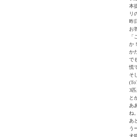
本
リ
昨
お
「
か
か
で
慌
そ
(To
3
と
あ
ね
あ
う
犬