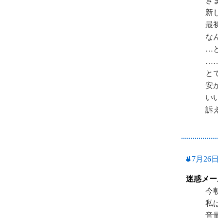
き
新
最
な
…
…
と
安
い
訴
7月26
迷惑メー
今
私
音