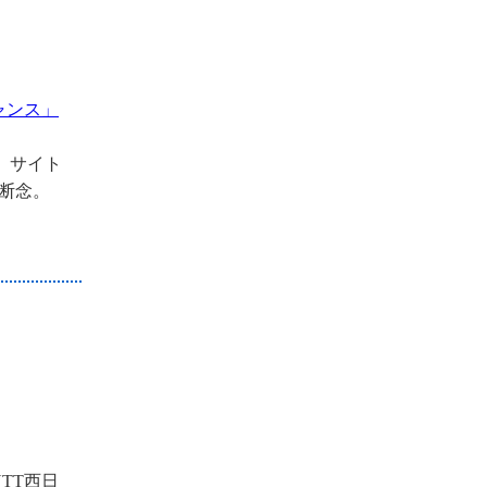
ャンス」
ど、サイト
。断念。
TT西日