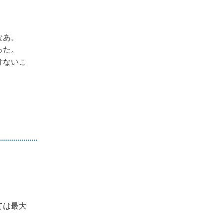
なあ。
った。
けないこ
ては最大