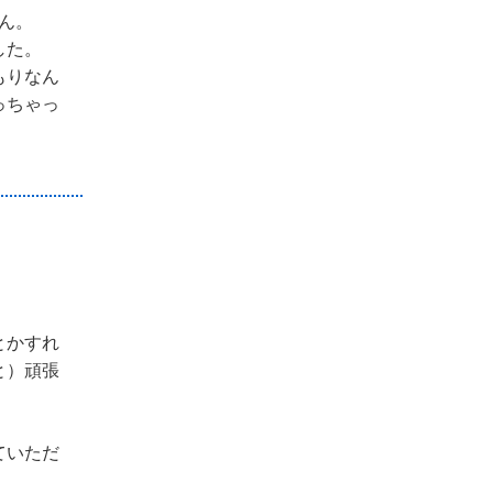
ん。
した。
もりなん
っちゃっ
とかすれ
と）頑張
ていただ