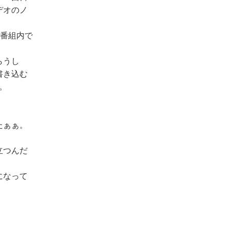
デオのノ
！番組内で
らうし
書き込む
。
たぁぁ。
立つんだ
になって