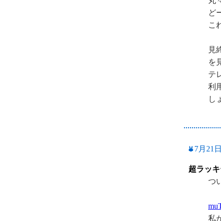
丸
ど
こ
見
を
テ
利
し
7月21
超ラッキ
つ
mu
私