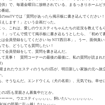
提供）で、毎週金曜日に放映されている、まるっきりホームビ
の番組。
日のmuTVでは「質問があったら掲示板に書き込んでください
答えします！」という企画だった。
こっ、これは、愛しのウエスティちゃんたちの近況を教えても
！！」ってんで慌てて掲示板に書き込もうとしたら、「初めて
たは会員登録をしてください by NTT西日本」。うー、面倒臭い
もでも、どうしても質問したい！
てて会員登録をして、質問を書き込んだ。
して見事！ 質問コーナーの最後の最後に、私の質問が読まれ
T)
匹産まれたウエスティのうちの1匹が、明日新しい家族の元へ旅
か。
あ、そうなんだ。エンドウくん（犬の名前）、元気でね。幸せ
。
との2匹も里親さん募集中だとか。
ーーーー。ウエスティぃぃぃぃ。飼いたいぃぃぃぃぃぃ。
猫OKの部屋に引っ越したいぃぃぃ。