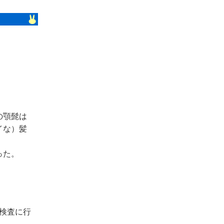
の顎髭は
イな）髪
った。
検査に行