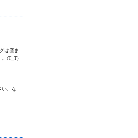
グは産ま
(T_T)
さい、な
。