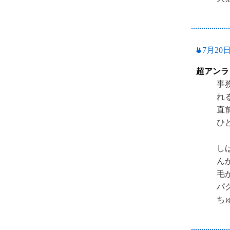
7月20
超アンラ
事
れ
直
ひ
し
ん
毛
パ
ち