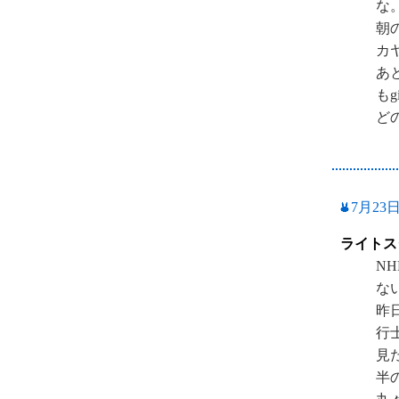
な
朝
カ
あ
も
ど
7月23
ライトス
N
な
昨
行
見
半