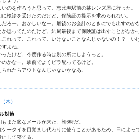
ましょう。
しいのを作ろうと思って、恵比寿駅前の某レンズ屋に行った。
初に検診を受けたのだけど、保険証の提示を求められない。
んだろー。おかしいなー。最後のお会計のときにでも出すのか
とか思ってたのだけど、結局最後まで保険証は出すことがなか
…これって、これって、いけないことなんじゃないの！？ い
ですよね。
かったけど、今度作る時は別の所にしようっと。
いのかなー。駅前でよくビラ配ってるけど。
えられたらアウトなんじゃないかなあ。
日（木）
ル対策
朝もまた変なメールが来た。朝6時だ。
はケータイを目覚まし代わりに使うことがあるため、日によっ
量にして寝てる。