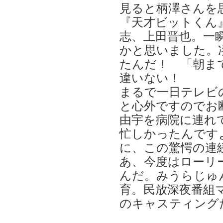
見ると柄澤さんを
『天才ビットくん
志、上田晋也。一
かと思いました。
たんだ！ 「朝ま
違いない！
まるで一日テレビ
と心外ですのでお
由宇を病院に連れ
忙しかったんです
に、この驚愕の連
あ、今度はローリ
んだ。みうらじゅ
育。民放深夜番組
のキャスティング