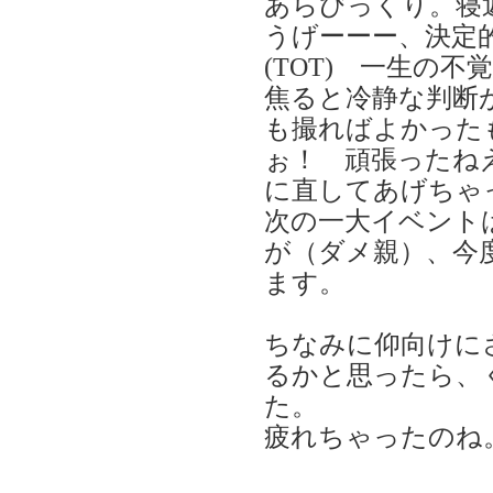
あらびっくり。寝
うげーーー、決定
(TOT) 一生の不
焦ると冷静な判断
も撮ればよかった
ぉ！ 頑張ったね
に直してあげちゃっ
次の一大イベント
が（ダメ親）、今
ます。
ちなみに仰向けに
るかと思ったら、
た。
疲れちゃったのね。(