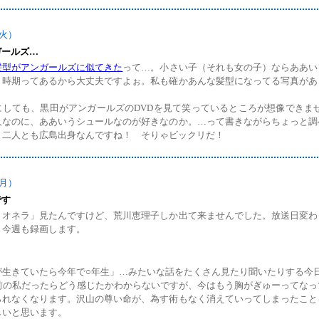
（火）
ガールズ…
髪型がアンガールズに似てきた
って…。小さい子（それも女の子）ならああい
う時期ってあるから大丈夫ですよぉ。私も確かあんな髪型になってる写真があ
。
にしても、黒田がアンガールズのDVDを見て笑っているところが想像できません
人なのに、ああいうシュールなのが好きなのか。…って書きながらちょっと調
、二人とも広島出身なんですね！ そりゃビックリだ！
（月）
です
リオネラ」見たんですけど、荒川恵理子しか出て来ませんでした。放送日変わ
。今週も録画します。
が生きていたら今年で○年生」…みたいな話をたくさん見たり聞いたりする今
年前の私だったらどう感じたかわからないですが、今はもう胸がぎゅーってなっ
られなくなります。沢山の尊い命が、為す術もなく消えていってしまったこと
しいと思います。