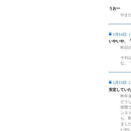
うおー
やま
1月14日
いやいや、
昨日
それ
な。「
1月13日
安定してい
昨年末
どう
状態
ンス
ら、
まし
いや