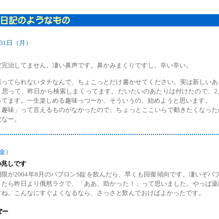
月31日（月）
だ完治してません。凄い鼻声です。鼻かみまくりですし。辛い辛い。
黙ってられないタチなんで、ちょこっとだけ書かせてください。実は新しいあ
と思って、昨日から検索しまくってます。だいたいのあたりは付けたので、2
ってます。一生楽しめる趣味っつーか、そういうの。始めようと思います。
「趣味」って言えるものがなかったので、ちょっとここいらで動きたくなった
だなー。
（金）
の兆しです
期限が2004年8月のパブロンS錠を飲んだら、早くも回復傾向です。凄いぞ
きたら昨日より俄然ラクで、「ああ、助かった！」って思いました。やっぱ薬
すね。こんなにすぐよくなるなら、さっさと飲んでおけばよかったです。
ぼー