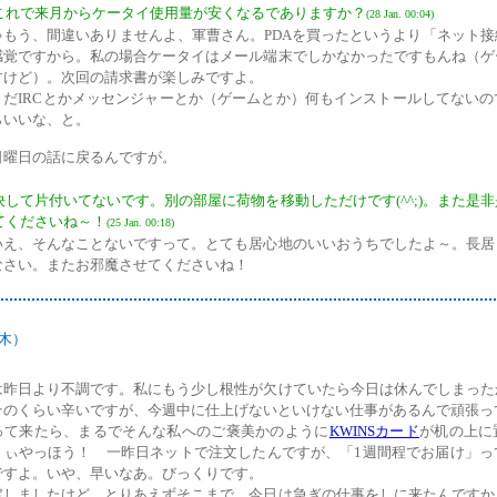
これで来月からケータイ使用量が安くなるでありますか？
(28 Jan. 00:04)
ゃもう、間違いありませんよ、軍曹さん。PDAを買ったというより「ネット接
感覚ですから。私の場合ケータイはメール端末でしかなかったですもんね（ゲ
すけど）。次回の請求書が楽しみですよ。
まだIRCとかメッセンジャーとか（ゲームとか）何もインストールしてないの
らいいな、と。
日曜日の話に戻るんですが。
決して片付いてないです。別の部屋に荷物を移動しただけです(^^;)。また是
てくださいね～！
(25 Jan. 00:18)
いえ、そんなことないですって。とても居心地のいいおうちでしたよ～。長居
なさい。またお邪魔させてくださいね！
（木）
は昨日より不調です。私にもう少し根性が欠けていたら今日は休んでしまった
そのくらい辛いですが、今週中に仕上げないといけない仕事があるんで頑張っ
って来たら、まるでそんな私へのご褒美かのように
KWINSカード
が机の上に
。ぃやっほう！ 一昨日ネットで注文したんですが、「1週間程でお届け」っ
ですよ。いや、早いなあ。びっくりです。
定しましたけど、とりあえずそこまで。今日は急ぎの仕事をしに来たんですか