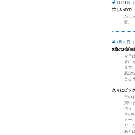
1月21日
忙しいので
Zau
念。
1月20日
9歳のお誕生
今日
ずに
ます
残念
と思
久々にビッ
幸のお
買いま
借り
車の
メー
ど、と
あと