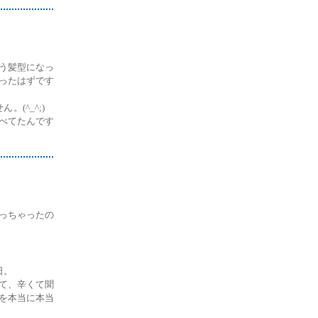
う髪型になっ
ったはずです
。(^_^;)
べてたんです
っちゃったの
日。
て、辛くて聞
を本当に本当