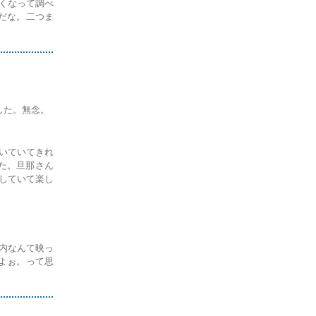
くなって調べ
んだな。二つま
でした。無念。
いていてきれ
した。旦那さん
していて楽し
内なんて映っ
よぉ。って思