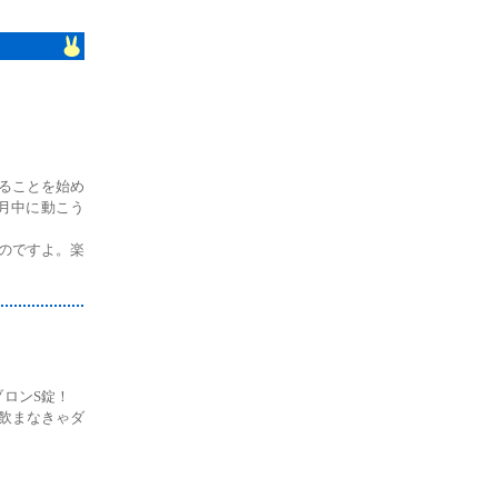
ることを始め
月中に動こう
のですよ。楽
パブロンS錠！
飲まなきゃダ