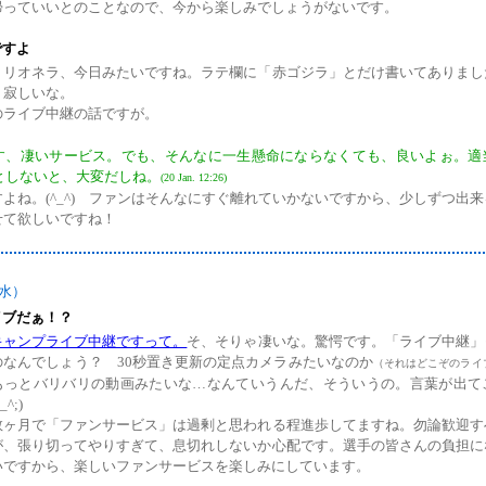
帰っていいとのことなので、今から楽しみでしょうがないです。
ですよ
ミリオネラ、今日みたいですね。ラテ欄に「赤ゴジラ」とだけ書いてありまし
。寂しいな。
のライブ中継の話ですが。
す、凄いサービス。でも、そんなに一生懸命にならなくても、良いよぉ。適
としないと、大変だしね。
(20 Jan. 12:26)
すよね。(^_^) ファンはそんなにすぐ離れていかないですから、少しずつ出
せて欲しいですね！
（水）
イブだぁ！？
キャンプライブ中継ですって。
そ、そりゃ凄いな。驚愕です。「ライブ中継」
のなんでしょう？ 30秒置き更新の定点カメラみたいなのか
（それはどこぞのライ
もっとバリバリの動画みたいな…なんていうんだ、そういうの。言葉が出て
^;)
数ヶ月で「ファンサービス」は過剰と思われる程進歩してますね。勿論歓迎す
が、張り切ってやりすぎて、息切れしないか心配です。選手の皆さんの負担に
いですから、楽しいファンサービスを楽しみにしています。