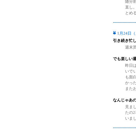
随分
直し。
とめ
1月24日
引き続き忙
週末買
でも楽しい
昨日
いで
も面
かっ
また
なんじゃあ
見ま
たの
いま