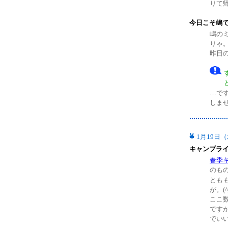
りて
今日こそ嶋
嶋の
りゃ
昨日
…で
しま
1月19日
キャンプラ
春季
のも
とも
が。(^_
ここ
です
でい