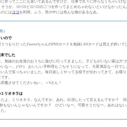
前に作ってここにも置いてあるんですけど、仕事で久々に作らなくちゃいけな
そうか、16×16と32×32の二つを作ってまとめちゃわないといけなかった
るのには
ココ
を利用。ふう、世の中には色んな物があるなあ。
（月）
しいので
うつもりだったZaurusちゃんのPHSカード＆無線LANカードは買えず終い
週末でした
は、無線のお友達のおうちに遊びに行ってきました。子どもがいない家は片づ
いいな～。(^O^) おいしい手料理もごちそうになって、大変満足な一日で
白い人で笑っちゃいました。毎日楽しくやってる様子が伝わってきて、お喋り
たです。
お邪魔させてくださいね～。＞Sさん！
のミリオネラは
したよ、ミリオネラ。なんですか、あれ。出演したって言えるんですか？ 河
2秒もないんじゃないんですか？ ひどいなー。可愛そうだなー。あれはない
した。