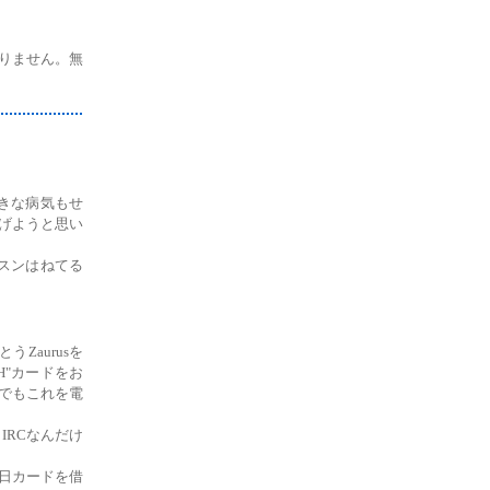
ありません。無
きな病気もせ
げようと思い
スンはねてる
Zaurusを
H"カードをお
でもこれを電
RCなんだけ
日カードを借