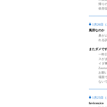
帰り
依存
1月26日
風邪なのか
鼻が
れる
またダメですね
一昨
スが
イダ
Zau
お願
場面
ない
1月25日
favicon.ico