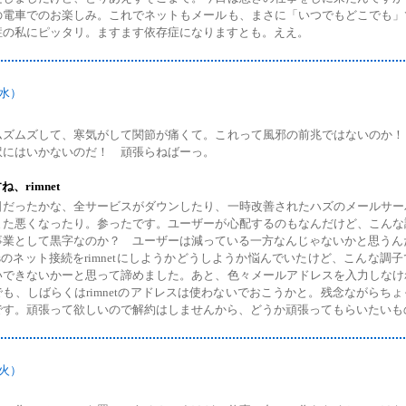
の電車でのお楽しみ。これでネットもメールも、まさに「いつでもどこでも」
症の私にピッタリ。ますます依存症になりますとも。ええ。
（水）
ムズムズして、寒気がして関節が痛くて。これって風邪の前兆ではないのか！
訳にはいかないのだ！ 頑張らねばーっ。
、rimnet
日だったかな、全サービスがダウンしたり、一時改善されたハズのメールサー
また悪くなったり。参ったです。ユーザーが心配するのもなんだけど、こんな
事業として黒字なのか？ ユーザーは減っている一方なんじゃないかと思うん
rusのネット接続をrimnetにしようかどうしようか悩んでいたけど、こんな調
いできないかーと思って諦めました。あと、色々メールアドレスを入力しなけ
でも、しばらくはrimnetのアドレスは使わないでおこうかと。残念ながらち
です。頑張って欲しいので解約はしませんから、どうか頑張ってもらいたいも
（火）