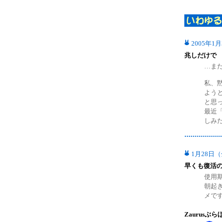
2005年1
兆しだけで
…ま
私、
よう
と思
最近
しみ
1月28日
早くも復活
使用
朝起
メで
Zaurusぶら