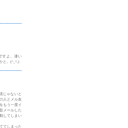
ですよ。凄い
(^_^;)
環境じゃないと
の人とメル友
をもう一度イ
旨メールした
動してしまい
ててしまった