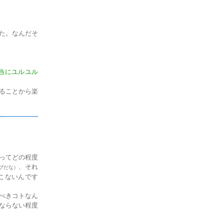
た。なんだそ
当にユルユル
来ることから楽
ってどの程度
、それ
ブだな）
こないんです
べきコトなん
ならない程度