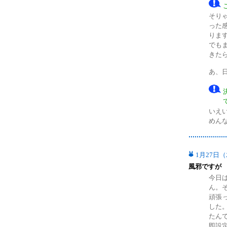
そり
った
りま
でも
きた
あ、
いえ
めん
1月27日
風邪ですが
今日
ん。
頑張
した
たん
即設