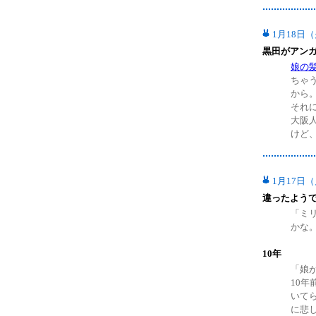
1月18日
黒田がアン
娘の
ちゃ
から
それ
大阪
けど
1月17日
違ったよう
「ミ
かな
10年
「娘
10
いて
に悲