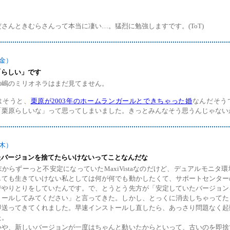
ださんときむらさんって本当に凄い…。猛烈に勉強しますです。(ToT)
（金）
「らしい」です
の嶋のミリオネラはまだ見てません。
はそうと、
栗原が2003年のホームランガールとできちゃった婚
なんだそう
栗原らしいな」って思ってしまいました。きっとみんなそう思うんじゃないかと。
（木）
たバージョンを捨てたらいけないってことなんだな
からずーっと不安定になっていたMaxiVistaなのだけど、デュアルモニタ
しても生きていけない私としては何が何でも動かしたくて、サポートセンター
でやりとりをしていたんです。で、とうとう先方が「安定していたバージョン
トールしてみてください」と言ってきた。しかし、とっくに消去しちゃってた
即送ってきてくれました。早速インストールし直したら、あっさり問題なく起
た。
いや、新しいバージョンが一度はちゃんと動いたからといって、古いのを即捨