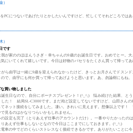
（金）
rusをPCにつないであげたりとかしたいんですけど、忙しくてそれどころでは
（木）
日です
は我が家ののほほんうさぎ・幸ちゃんの9歳のお誕生日です。おめでとー。大
元気にいてくれて嬉しいです。今日は好物のパセリをたくさん買って帰ってあ
。
ながら由宇は一緒に9歳を迎えられなかったけど、きっとお月さんでドスンド
うので、由宇にも何か買って帰ってあげようと思います。あ、勿論樹にもね。
グな買い物しました
誕生日なので、自分にボーナスプレゼント！(^_^;) 悩み続けた結果、とうとう
した！ 結局SL-C3000です。まだ殆ど設定してないですけど、山田さんの
してネット接続をしてみました。凄い。きれいに見えます。想像以上です！ 
中で見るのはかなりつらいかもしれません。
ルの設定も完了（とりあえず仕事のアカウントだけ）。一番やりたかったのはI
りあえず仕事もしないとなので今日はここまでにしておきます。(^_^;)
は電車の中でどのくらいストレスなく接続できるかです。ありがたいことに今