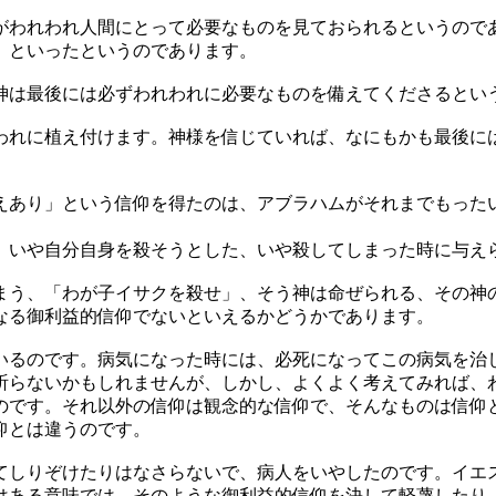
われわれ人間にとって必要なものを見ておられるというので
」といったというのであります。
は最後には必ずわれわれに必要なものを備えてくださるとい
れに植え付けます。神様を信じていれば、なにもかも最後に
あり」という信仰を得たのは、アブラハムがそれまでもった
いや自分自身を殺そうとした、いや殺してしまった時に与え
う、「わが子イサクを殺せ」、そう神は命ぜられる、その神
なる御利益的信仰でないといえるかどうかであります。
いるのです。病気になった時には、必死になってこの病気を治
祈らないかもしれませんが、しかし、よくよく考えてみれば、
のです。それ以外の信仰は観念的な信仰で、そんなものは信仰
仰とは違うのです。
しりぞけたりはなさらないで、病人をいやしたのです。イエ
はある意味では、そのような御利益的信仰を決して軽蔑したり