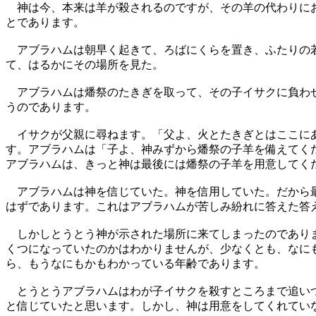
神は今、本来は羊が殺されるのですが、その羊の代わりにお
とであります。
アブラハムは朝早く起きて、ろばにくらを置き、ふたりの若
て、はるかにその場所を見た。
アブラハムは燔祭のたきぎを取って、その子イサクに負わせ
うのであります。
イサクが父親に尋ねます。「父よ、火とたきぎとはここにあ
す。アブラハムは「子よ、神みずから燔祭の子羊を備えてく
アブラハムは、きっと神は最後には燔祭の子羊を用意してく
アブラハムは神を信じていた。神を信用していた。だから最
はずであります。これはアブラハムが苦しみ紛れに答えた答
しかしとうとう神が示された場所に来てしまったのでありま
くつになっていたのかはわかりませんが、少なくとも、なに
ら、もうなにもかもわかっている年齢であります。
とうとうアブラハムはわが子イサクを殺すところまで追いつ
と信じていたと思います。しかし、神は用意をしてくれてい