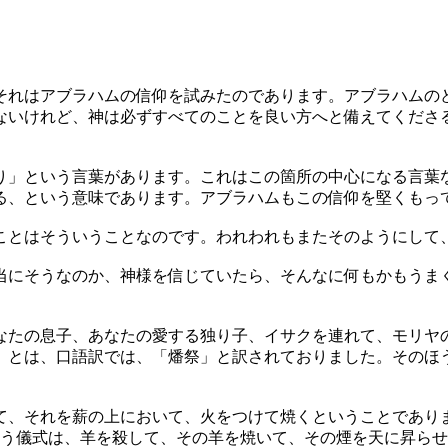
れはアブラハムの信仰を試みたのであります。アブラハムの
ないけれど、神は必ずすべてのことを良い方へと備えてくださ
」という言葉があります。これはこの箇所の中心になる言葉な
る、という意味であります。アブラハムもこの信仰を堅くもっ
ことはそういうことなのです。われわれもまたそのようにして
当にそうなのか、神様を信じていたら、そんなに何もかもうま
たの息子、あなたの愛する独り子、イサクを連れて、モリヤ
」とは、口語訳では、「燔祭」と訳されておりました。そのほ
、それを薪の上において、火をつけて焼くということであり
いう儀式は、羊を殺して、その羊を焼いて、その煙を天に昇ら