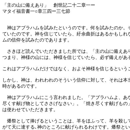
「主の山に備えあり」 創世記二十二章一ー
マタイ福音書一○章三四ー三七節
神はアブラハムを試みたというのです。何を試みたのか。そ
ていたのです。神を信じていたら、紆余曲折はあるかもしれ
ムの信仰を試みたのであります。
さきほど読んでいただきました所では、「主の山に備えあり
つまり、神様の山には、神様を信じていたら、必ず備えがあ
これはアブラハムだけではなく、およそ神様を信じるという
しかし、神は、われわれのそういう信仰に対して、それは本
時があるのです。
神はアブラハムにこう言われました。「アブラハムよ、あな
尽くす献げ物としてささげなさい」。「焼き尽くす献げもの
は使わせていただきます。
燔祭として捧げるということは、羊をほふって、羊を殺して
がて天に達する､神のところに献げられるわけです。燔祭と