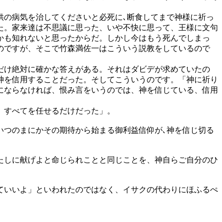
の病気を治してくださいと必死に､断食してまで神様に祈っ
た。家来達は不思議に思った、いや不快に思って、王様に文句
かも知れないと思ったからだ。しかし今はもう死んでしまっ
のですが、そこで竹森満佐一はこういう説教をしているので
だけ絶対に確かな答えがある。それはダビデが求めていたの
神を信用することだった。そしてこういうのです。「神に祈り
にならなければ、恨み言をいうのでは、神を信じている、信用
に、すべてを任せるだけだった」。
いつのまにかその期待から始まる御利益信仰が､神を信じ切る
たしに献げよと命じられことと同じことを、神自らご自分のひ
ていいよ」といわれたのではなく、イサクの代わりにほふるぺ