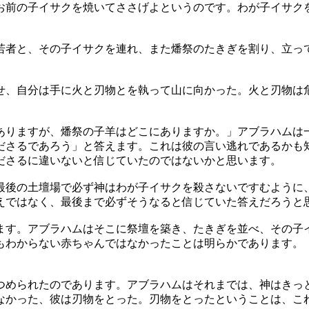
前の子イサクを焼いてささげよというのです。わが子イサク
者と、その子イサクを連れ、また燔祭のたきぎを割り、立っ
、自分は手に火と刃物とを執って山に向かった。火と刃物は
りますが、燔祭の子羊はどこにありますか。」アブラハムは
ださるであろう」と答えます。これは彼の言い逃れであるかも
ださるに違いないと信じていたのではないかと思います。
後の土壇場で必ず神はわが子イサクを殺さないですむように
えではなく、最後まで必ずそうなると信じていた答えだろうと
す。アブラハムはそこに祭壇を築き、たきぎを並べ、その子
もわからない赤ちゃんではなかったことは明らかであります。
められたのであります。アブラハムはそれまでは、神はきっ
なかった、彼は刃物をとった。刃物をとったということは、こ