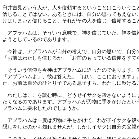
臼井吉見という人が、人を信頼するということはこういうこ
信じることではない。あるときには、自分の思ってもえない
けはしまいと信じること、それがその人を信じ、信頼するこ
アブラハムは、そういう意味で、神を信じていた、神を信頼
ようとしているのであります。
今神は、アブラハムが自分の考えで、自分の思いで、自分の
「お前はわたしを信じるか」「お前のもっている信仰をすて
そういう信仰を今神はアブラハムに迫ったのであります。ア
「アブラハムよ」、彼は答えた。「はい、ここにおります」
た。お前は自分のひとり子である息子すら、わたしに献げる
わたしはここを読む時に、どうせイサクを殺さないようにす
たくなるのであります。アブラハムが刃物に手をかけたとい
ブラハムに要求したのでしょうか。
アブラハムは一度は刃物に手をかけて、わが子イサクを殺そ
隠しをしたのかも知れませんが、しかしイサクは自分の父親
このあと、イサクは殺されませんでしたが、後にイサクから