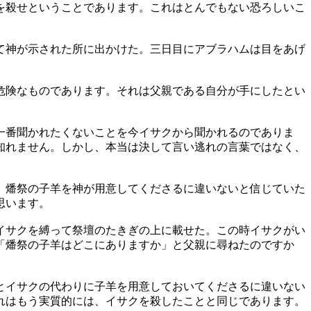
を殺せということであります。これはとんでもない恐ろしいこ
て神が示された所に出かけた。三日目にアブラハムは目をあげ
危険なものであります。それは父親である自分が手にしたとい
一番聞かれたくないことを今イサクから聞かれるのでありま
知れません。しかし、本当は決して言い逃れの言葉ではなく、
、燔祭の子羊を神が用意してくださるに違いないと信じていた
思います。
イサクを縛って祭壇のたきぎの上に載せた。この時イサクがい
「燔祭の子羊はどこにありますか」と父親に尋ねたのですか
とイサクの代わりに子羊を用意しておいてくださるに違いない
れはもう実質的には、イサクを殺したことと同じであります。