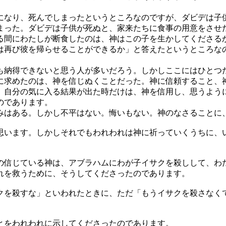
なり、死んでしまったというところなのですが、ダビデは子供
まった。ダビデは子供が死ぬと、家来たちに食事の用意をさせ
る間にわたしが断食したのは、神はこの子を生かしてくださる
は再び彼を帰らせることができるか」と答えたというところな
納得できないと思う人が多いだろう。しかしここにはひとつ
に求めたのは、神を信じぬくことだった。神に信頼すること、
。自分の気に入る結果が出た時だけは、神を信用し、思うよう
のであります。
みはある。しかし不平はない。悔いもない。神のなさること
思います。しかしそれでもわれわれは神に祈っていくうちに、
信じている神は、アブラハムにわが子イサクを殺しして、わ
れを救うために、そうしてくださったのであります。
を殺すな」といわれたときに、ただ「もうイサクを殺さなく
とをわれわれに示してくださったのであります。