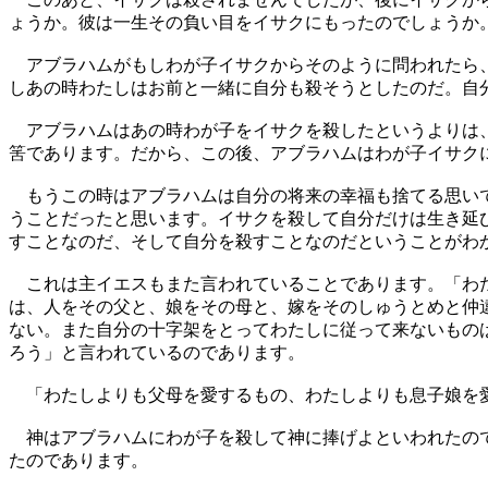
ょうか。彼は一生その負い目をイサクにもったのでしょうか
アブラハムがもしわが子イサクからそのように問われたら、
しあの時わたしはお前と一緒に自分も殺そうとしたのだ。自
アブラハムはあの時わが子をイサクを殺したというよりは、
筈であります。だから、この後、アブラハムはわが子イサク
もうこの時はアブラハムは自分の将来の幸福も捨てる思いで
うことだったと思います。イサクを殺して自分だけは生き延
すことなのだ、そして自分を殺すことなのだということがわ
これは主イエスもまた言われていることであります。「わた
は、人をその父と、娘をその母と、嫁をそのしゅうとめと仲
ない。また自分の十字架をとってわたしに従って来ないもの
ろう」と言われているのであります。
「わたしよりも父母を愛するもの、わたしよりも息子娘を愛
神はアブラハムにわが子を殺して神に捧げよといわれたので
たのであります。