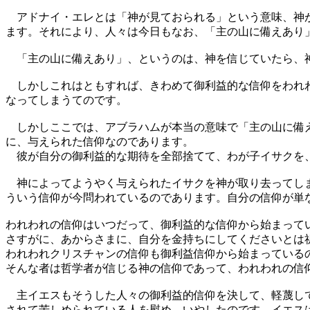
アドナイ・エレとは「神が見ておられる」という意味、神が
ます。それにより、人々は今日もなお、「主の山に備えあり
「主の山に備えあり」、というのは、神を信じていたら、神
しかしこれはともすれば、きわめて御利益的な信仰をわれわ
なってしまうてのです。
しかしここでは、アブラハムが本当の意味で「主の山に備え
に、与えられた信仰なのであります。
彼が自分の御利益的な期待を全部捨てて、わが子イサクを、
神によってようやく与えられたイサクを神が取り去ってしま
ういう信仰が今問われているのであります。自分の信仰が単
われわれの信仰はいつだって、御利益的な信仰から始まって
さすがに、あからさまに、自分を金持ちにしてくださいとは
われわれクリスチャンの信仰も御利益信仰から始まっている
そんな者は哲学者が信じる神の信仰であって、われわれの信
主イエスもそうした人々の御利益的信仰を決して、軽蔑して
されて苦しめられている人を慰め、いやしたのです。イエス