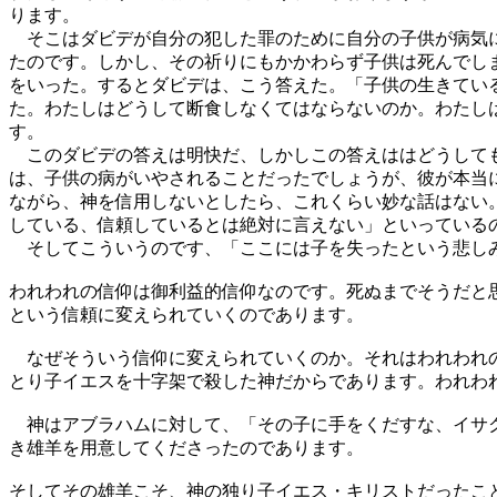
ります。
そこはダビデが自分の犯した罪のために自分の子供が病気に
たのです。しかし、その祈りにもかかわらず子供は死んでし
をいった。するとダビデは、こう答えた。「子供の生きてい
た。わたしはどうして断食しなくてはならないのか。わたし
す。
このダビデの答えは明快だ、しかしこの答えははどうしても
は、子供の病がいやされることだったでしょうが、彼が本当
ながら、神を信用しないとしたら、これくらい妙な話はない
している、信頼しているとは絶対に言えない」といっている
そしてこういうのです、「ここには子を失ったという悲し
われわれの信仰は御利益的信仰なのです。死ぬまでそうだと
という信頼に変えられていくのであります。
なぜそういう信仰に変えられていくのか。それはわれわれの
とり子イエスを十字架で殺した神だからであります。われわ
神はアブラハムに対して、「その子に手をくだすな、イサク
き雄羊を用意してくださったのであります。
そしてその雄羊こそ、神の独り子イエス・キリストだったこ