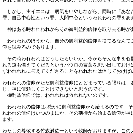
しかし、主イエスは、病気をいやしながら、同時に「あなた
罪、自己中心性という罪、人間中心というわれわれの罪をあ
神はある時われわれからその御利益的信仰を取り去る時が
われわれのほうから、自分の御利益的信仰を捨てるなんてこ
仰を試みるのであります。
その時われわれはどうしたらいいか。今からそんな事を心配
れる道も備えてくだるというパウロの言葉を思い出しておけ
ずわれわれに与えてくださることをわれわれは信じておけば
われわれの信仰がただ御利益信仰にとどまっている限りは、
じ、神に信頼しくことはできないと思うのです。
御利益信仰では、われわれは救われないのです。
われわれの信仰は､確かに御利益信仰から始まるのです。そ
れわれの信仰はいつのまにか、その期待から始まる信仰が神
ます。
わたしの尊敬する竹森満佐一という牧師がおりますが、この