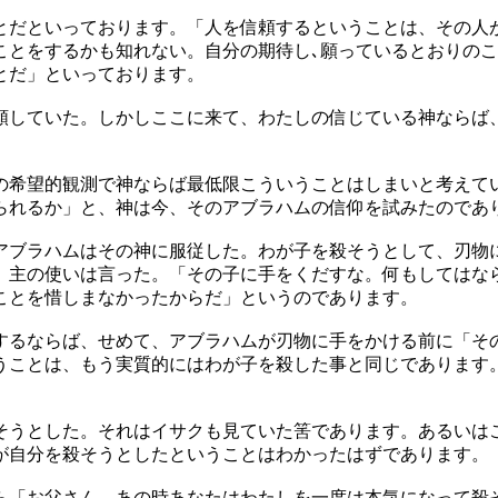
とだといっております。「人を信頼するということは、その人
ことをするかも知れない。自分の期待し､願っているとおりの
とだ」といっております。
していた。しかしここに来て、わたしの信じている神ならば
希望的観測で神ならば最低限こういうことはしまいと考えて
られるか」と、神は今、そのアブラハムの信仰を試みたのであ
ブラハムはその神に服従した。わが子を殺そうとして、刃物
。主の使いは言った。「その子に手をくだすな。何もしてはな
ことを惜しまなかったからだ」というのであります。
るならば、せめて、アブラハムが刃物に手をかける前に「そ
うことは、もう実質的にはわが子を殺した事と同じであります
うとした。それはイサクも見ていた筈であります。あるいは
が自分を殺そうとしたということはわかったはずであります。
「お父さん、あの時あなたはわたしを一度は本気になって殺