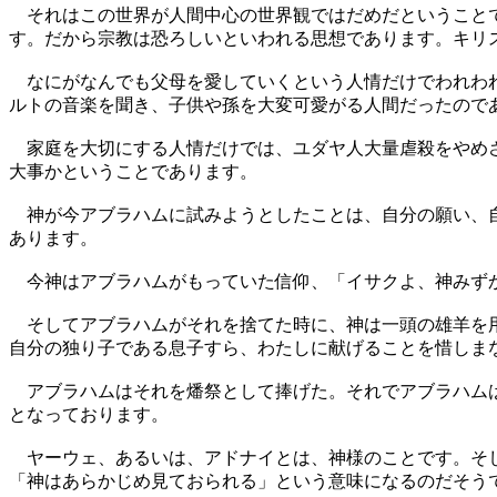
それはこの世界が人間中心の世界観ではだめだということで
す。だから宗教は恐ろしいといわれる思想であります。キリ
なにがなんでも父母を愛していくという人情だけでわれわれ
ルトの音楽を聞き、子供や孫を大変可愛がる人間だったので
家庭を大切にする人情だけでは、ユダヤ人大量虐殺をやめさ
大事かということであります。
神が今アブラハムに試みようとしたことは、自分の願い、自
あります。
今神はアブラハムがもっていた信仰、「イサクよ、神みずか
そしてアブラハムがそれを捨てた時に、神は一頭の雄羊を用
自分の独り子である息子すら、わたしに献げることを惜しま
アブラハムはそれを燔祭として捧げた。それでアブラハムは
となっております。
ヤーウェ、あるいは、アドナイとは、神様のことです。そし
「神はあらかじめ見ておられる」という意味になるのだそう