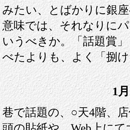
みたい、とばかりに銀座
意味では、それなりにパ
いうべきか。「話題賞」
べたよりも、よく「捌け
1月
巷で話題の、○天4階、
頭の貼紙や、Web上に