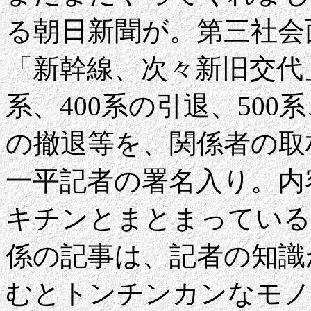
る朝日新聞が。第三社会
「新幹線、次々新旧交代」
系、400系の引退、500
の撤退等を、関係者の取
一平記者の署名入り。内
キチンとまとまっている
係の記事は、記者の知識
むとトンチンカンなモノ