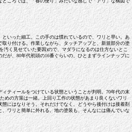
なところでは、「春の便り」みたいな感じで「アリ」な構図で
、といった細工。この手のは慣れているので、ワリと早い。あ
で取り付ける。作業しながら、タッチアップと、新規部分の塗
を汚く見せていた要因)ので、マダラになるのは仕方ないとこ
だが、80年代初頭の16番ぐらいの、ひとまずラインナップに
ィティールをつけている状態ということが判明。70年代の末
のための方策は一緒。上回り工作の状態があまり良くないワリ
状態にはなりそう。それだけでなく、どうやら後付けは接着剤
と、ワリと簡単に外れる。地の塗装も、そんなには痛んでいな