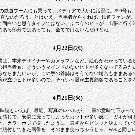
、昨今の鉄道ブームにも乗って、メディアで大いに話題に。999
素直なのだろう。とはいえ、当事者からすれば、鉄道ファンが
て面白いと思うタイプではない。ふつうのヒトが、出張に行く
のある部分ではあっても、全てではないんだけどね。
4月22日(水)
業は、本来デザイナーやカメラマンなど、絵心がわかっている
の担当者も、そういうマインドのないヒトが多くなってるみた
るならまだいいが、この手の雑誌はそうでない場合もままある
腕が立つヒトが多いので、そういう層が主要顧客であることを
4月21日(火)
趣味誌といえば、最近、写真のレベルが、二重の意味で下がっ
な感じで、安易に撮ってしまったカットが多い感じ。ガキが何
と、カラーポジで撮ったように、最初からビシッと決まってい
に貼付してきた画像を、そのまま使っちゃうじゃ、Webと同じ