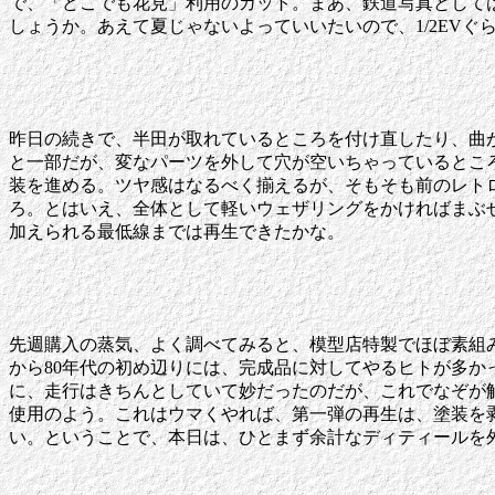
で、「どこでも花見」利用のカット。まあ、鉄道写真として
しょうか。あえて夏じゃないよっていいたいので、1/2EV
昨日の続きで、半田が取れているところを付け直したり、曲
と一部だが、変なパーツを外して穴が空いちゃっているとこ
装を進める。ツヤ感はなるべく揃えるが、そもそも前のレト
ろ。とはいえ、全体として軽いウェザリングをかければまぶせ
加えられる最低線までは再生できたかな。
先週購入の蒸気、よく調べてみると、模型店特製でほぼ素組
から80年代の初め辺りには、完成品に対してやるヒトが多か
に、走行はきちんとしていて妙だったのだが、これでなぞが
使用のよう。これはウマくやれば、第一弾の再生は、塗装を
い。ということで、本日は、ひとまず余計なディティールを