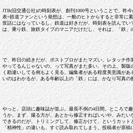
JTB(旧交通公社)の時刻表が、創刊1000号ということで
表=鉄道ファンという発想は、一般のヒトからすると非常に
世話にはなっているし、鉄道は好きだが、時刻表を読んでい
は、乗り鉄、旅鉄タイプのマニアだけだし、それは、「鉄」
で、昨日の続きだが、ポストプロがまたマズい。レタッチ作
やってるんじゃないの、って写真がまた多い。その上、製版
く勘違いしてる例もよく見る。編集者がある程度美意識があ
いのはわかるが、ある年齢以上の「鉄」には、かなり写真の
やっと、店頭に趣味誌が並ぶ。最長不倒の4日間。ところで
うか。まず、撮る方が、あとから修正すればいいや、みたい
できるのだが、トリミングして、修正かけて、というカット
「精神性」の違いも、すぐ読み取れてしまう。投稿者が原稿