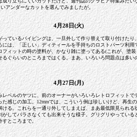
は成り立ちにくいカットだけど、週刊誌のグラビア特集みたい
ぐらいアンダーなカットを選んでみましたが。
4月28日(火)
がっているパイピングは、一旦外して作り替えて取り付けたり
ろには、「正しい」ディティールを手持ちのロストパーツ利用
ロフィットの時の塗料が、かなり雑に塗ってある(これが、塗装
るぐらいのところまではくる。まあ、いろいろ問題点は多いの
4月27日(月)
みレベルのヤツに、前のオーナーがいろいろレトロフィットでデ
った感じの加工。12mmでは、こういう例は珍しいけど、再生
解ける。これらを一通り外してしまえば、まあ最低限見られる
剥がしてバラさなくても出来そうな様子。グリグリやっている
外すところまで。