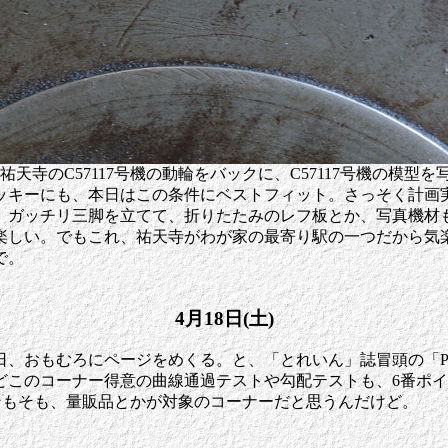
天寺のC57117号機の動輪をバックに、C57117号機の模
ッキーにも、本日はこの条件にベストフィット。さっそく計画
。ガッチリ三脚を立てて、折りたたみのレフ板とか、写真機材
しい。でもこれ、祐天寺がわが家の最寄り駅の一つだから気楽に
で。
4月18日(土)
むろにページをめくる。と、「とれいん」誌冒頭の「Products 
どこのコーナー得意の曲線通過テストや勾配テストも、6番ポ
そもそも、量販品とかが対象のコーナーだと思うんだけど。