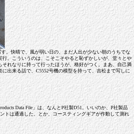
型を写す。快晴で、風が弱い日の、まだ人出が少ない朝のうちでな
実行。こういうのは、こそこそやると恥ずかしいが、堂々とや
もそれなりに持って行ったほうが、格好がつく。まあ、自己満
出来る話で、C5552号機の模型を持って、吉松まで写しに
Data File」は、なんとP社製D51。いいのか、P社製品
イントは通過した、とか、コースティングギアが作動して測れ