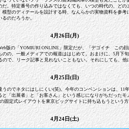
のだ。特定番号の作り込みではなくても、いつの時代の、どの
、模型のディテールを設計する時、なんらかの実物資料を参考
いるのだろうか。
4月26日(月)
版の「YOMIURI ONLINE」限定だが、「デゴイチ こ
ものの、一般メディアでの報道ははじめて。おまけに、5月下
いるので、リーク記事と見れないこともない。それにしても、他
4月25日(日)
違うのでネタにはしにくい(笑)。今年のコンベンションは、1
ると「出展者」と「お客さん」という感じになりがちだったモ
宅の固定式レイアウトを東京ビッグサイトに持ち込もうという
4月24日(土)