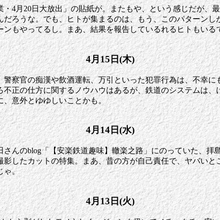
休業・4月20日大放出」の貼紙が。またもや、という感じだが
だろうな。でも、ヒトが集まるのは、もう、このパターンしか
ーンもやってるし。まあ、結果を報告しているれるヒトもいる
4月15日(木)
。警察官の痴漢や飲酒運転、万引といった犯罪行為は、不幸に
ろ不正の仕方に関するノウハウはあるが、鉄道のシステムは、
に、意外とゆゆしいことかも。
4月14日(水)
さんのblog「【安楽鉄道趣味】轍楽之路」にのっていた、
撮影したカットの特集。まあ、昔の方が自己責任で、ヤバいと
じゃ。
4月13日(火)