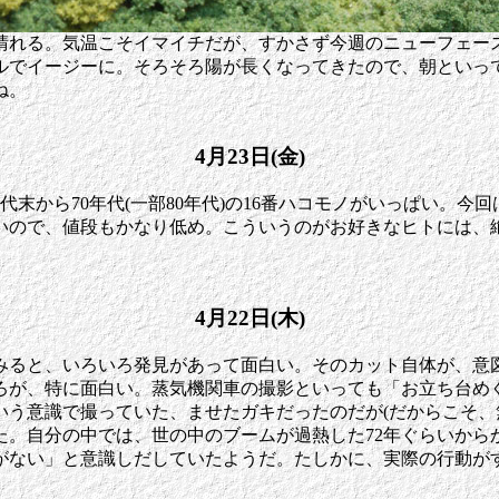
。気温こそイマイチだが、すかさず今週のニューフェースを撮影。
ルでイージーに。そろそろ陽が長くなってきたので、朝といっ
ね。
4月23日(金)
代末から70年代(一部80年代)の16番ハコモノがいっぱい。
いので、値段もかなり低め。こういうのがお好きなヒトには、
4月22日(木)
みると、いろいろ発見があって面白い。そのカット自体が、意
ろが、特に面白い。蒸気機関車の撮影といっても「お立ち台め
いう意識で撮っていた、ませたガキだったのだが(だからこそ、
た。自分の中では、世の中のブームが過熱した72年ぐらいから
がない」と意識しだしていたようだ。たしかに、実際の行動がす