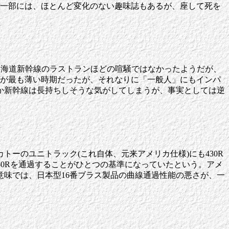
、一部には、ほとんど変化のない趣味誌もあるが、座して死を
東海道新幹線のラストランほどの喧騒ではなかったようだが、
分が最も薄い時期だったが、それなりに「一般人」にもインパ
んか新幹線は長持ちしそうな気がしてしまうが、事実としては逆
ーのユニトラック(これ自体、元来アメリカ仕様)にも430R
50Rを通過することがひとつの基準になっていたという。アメ
味では、日本型16番ブラス製品の曲線通過性能の悪さが、一