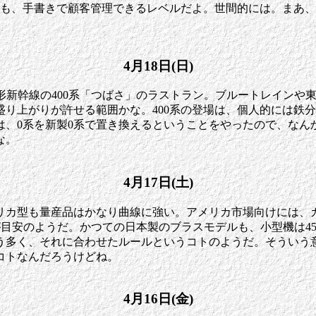
ても、手書きで顧客管理できるレベルだよ。世間的には。まあ
4月18日(日)
形新幹線の400系「つばさ」のラストラン。ブルートレインや
り上がりが許せる範囲かな。400系の登場は、個人的には鉄
は、0系を新製0系で置き換えるということをやったので、な
な。
4月17日(土)
カ型も量産品はかなり曲線に強い。アメリカ市場向けには、カト
のが目安のようだ。かつての日本製のブラスモデルも、小型機は4
う多く、それに合わせたルールというコトのようだ。そういう意
コトなんだろうけどね。
4月16日(金)