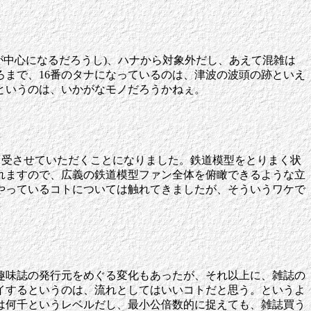
が中心になるだろうし)、ハナから対象外だし、あえて混雑は
まで、16番のタナになっているのは、津波の波頭の跡といえ
というのは、いかがなモノだろうかねぇ。
引受させていただくことになりました。鉄道模型をとりまく状
れますので、広義の鉄道模型ファン全体を俯瞰できるような立
やっているコトについては触れてきましたが、そういうワケで
趣味誌の発行元をめぐる変化もあったが、それ以上に、雑誌の
イするというのは、流れとしてはいいコトだと思う。というよ
は何千というレベルだし、最小公倍数的に捉えても、雑誌買う