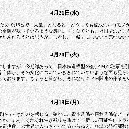
4月21日(水)
ったので(16番で「大量」となると、どうしても編成のハコモノ
の余韻が残っているような感じ。すくなくとも、外国型のところ
ケたんだろうとは思うが。しかし、「祭」にしないと売れない
4月20日(火)
しますが、今期縁あって、日本鉄道模型の会(JAM)の理事を
界自体が、その変化についていききれていないような面も見ら
っております。ちょっと前から、それなりにJAM関連の作業を
4月19日(月)
変わってきたのを感じる。確かに、資本関係や権利関係など、
うか。まあ、それぞれ生き残りを賭けて、新しい可能性にトラ
特定少数」の世界に入っちゃってるからねえ。各誌の発行部数