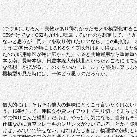
(つづき)もちろん、実物があり得なかったモノを模型化す
C59だけでなくC62も九州に転属していたのを想定して、
ないと思うが、門デフを取り付けたいのなら、この時期は、オ
ように)関氏の分類によるK-9タイプ以外はあり得ない。また
たので転用線区が逆に広かった)、C59と共通運用なら重軸
本以南、長崎本線、日豊本線大分以北といったところにまで
な発想」が拡がる。このぐらいの「ルール」を前提に楽しむ
機模型を見た時には、一体どう思うのだろうか。
個人的には、そもそも他人の趣味にどうこう言いたくはない
う。16番だって、運転会や貸レイアウトで割り切って走ら
ずに作りこんだ模型」だけは、やっぱり気になる。自分もそ
仕様なのに真空ブレーキのシリンダがついている」とか「暖
けは、みていて許せない。はなはだしきは、物理学の法則と
ている主動輪の中心点を通らなくてはならないはずだが、そ