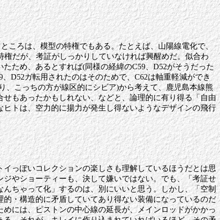
るところは、模型の特権でもある。たとえば、山陽線電化で、
の特権だが、考証がしっかりしていなければ興醒めだ。似合わ
ため、あるとすれば(同様の経緯のC59、D52がそうだった
、D52ガ転用されたのはそのためで、C62は軸重軽減ができ
より、こっちの方が線区的にシビア)から考えて、鹿児島本線熊
合せもあったかもしれない、などと、論理的に有り得る「自由
なヒトは、空力的に揚力が発生し得ないようなデザインの飛行
トイっぽいコレクションの楽しさも理解しているほうだとは思
ンジやショーティーも、決して嫌いではない。でも、「考証せ
なんちゃって化」するのは、別にいいと思う。しかし、「空制
理的・構造的に矛盾していてあり得ない装備になっているのだ
ためには、ピストンの中心線の延長が、メインロッドがかかっ
ある。それが、キレイに作り込まれていればいるほど、その矛