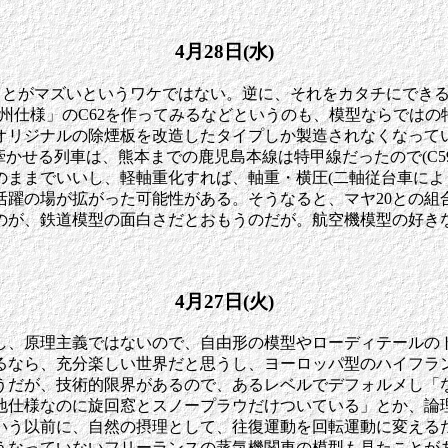
4月28日(水)
ることがマズいというワケではない。逆に、それをカタチにでき
「九州仕様」のC62を作ってみるなどというのも、模型ならでは
リジナルの除煙板を改造したタイプしか製造されなくなっていた
牽かせる列車は、熊本までの鹿児島本線は特甲線だったので(C59
重のままでいいし、軽軸重化すれば、軸重・横圧(二軸従台車に
活躍の場が拡がった可能性がある。そうなると、マヤ20との組
のが、鉄道模型の面白さだとおもうのだが。航空機模型の好き
4月27日(火)
し、原理主義ではないので、自由形の模型やローディテールの
せるなら、充分楽しい世界だと思うし、ヨーロッパ型のハイフラ
うだが、技術的限界があるので、あるレベルでデフォルメし「
地仕様なのに旋回窓とスノープラウだけついている」とか、論
いう以前に、自然の摂理として、往復運動を回転運動に変える
うなっていないフリーランスの蒸気機関車の模型も見たことが