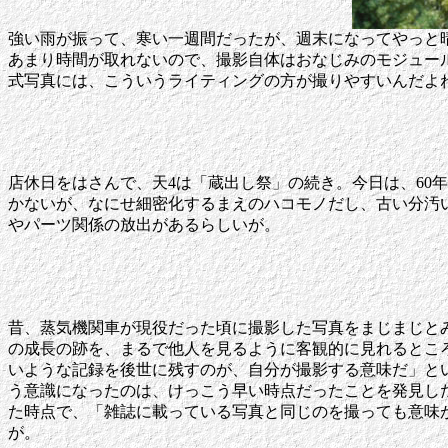
強い雨が振って、寒い一週間だったが、週末になってやっと晴れる
あまり時間が取れないので、撮影自体はおなじみのモジュー
式写真には、こういうライティングの方が撮りやすいんだよ
店休日をはさんで、天4は「蔵出し祭」の続き。今日は、60年
かないが、なにせ細密化するまえのハコモノだし、古い分汚
やパーツ関係の放出があるらしいが。
昔、蒸気機関車が現役だった頃に撮影した写真をまじまじと
の成長の跡を、まるで他人を見るように客観的に見れるとこ
いような記録を後世に残すのが、自分が撮影する意味だ」と
う意識になったのは、けっこう早い時点だったことを発見し
た時点で、「雑誌に載っている写真と同じのを撮っても意味
が。