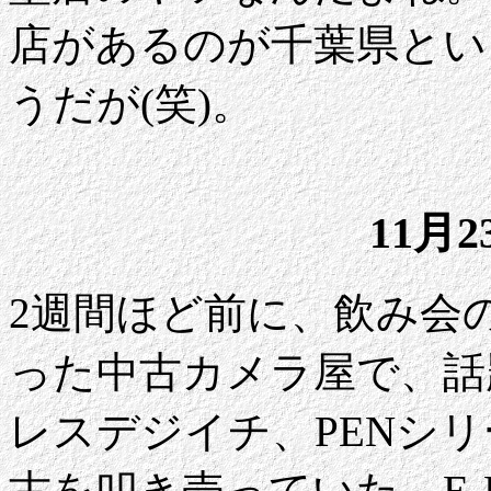
店があるのが千葉県とい
うだが(笑)。
11月
2週間ほど前に、飲み会
った中古カメラ屋で、話
レスデジイチ、PENシ
古を叩き売っていた。E-PL