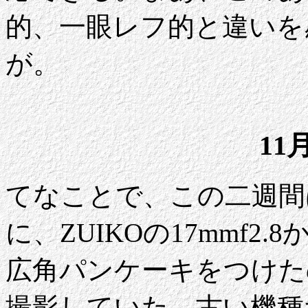
的、一眼レフ的と違いを
が。
11
てなことで、この二週間ば
に、ZUIKOの17mmf2.8
広角パンケーキをつけた
撮影していた。古い機種