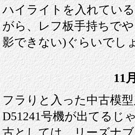
ハイライトを入れている
がら、レフ板手持ちでや
影できない)ぐらいでし
11
フラりと入った中古模型店に
D51241号機が出てる
古としては、リーズナブ