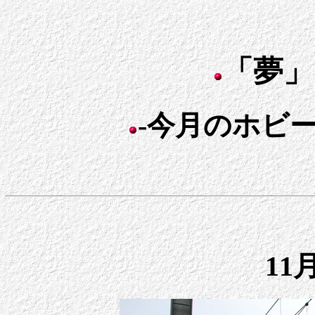
「夢」
-今月のホビー日
11