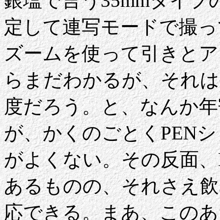
銀塩で言う35mmタイ
定して連写モードで撮っ
ズームを使って引きとア
らまだわかるが、それは
度だろう。と、なんか年
が、かくのごとくPEN
がよくない。その反面、
あるものの、それさえ飲
応できる。まあ、このあ