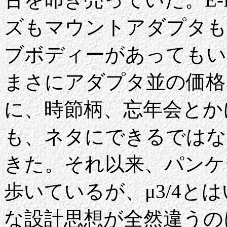
ズもマウントアダプタも
ブボディーがあってもい
まさにアダプタ並の価格
に、時節柄、忘年会とか
も、ネタにできるではな
きた。それ以来、パンケ
歩いているが、μ3/4と
な設計思想が全然違うの