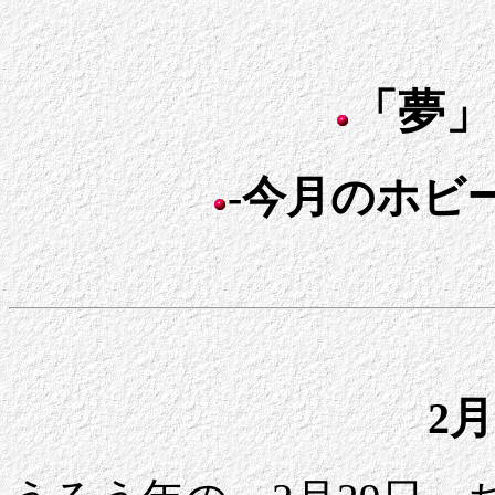
「夢」
-今月のホビー
2月