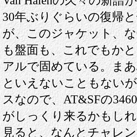
Van Halenの久々の新譜が、
30年ぶりぐらいの復帰
が、このジャケット、なぜ
も盤面も、これでもかと
アルで固めている。まあJ
といえないこともないが、V
スなので、AT&SFの346
がしっくり来るかもしれ
見ると、なんとチャレン