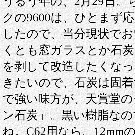
うるう年の、2月29日
クの9600は、ひとまず
したので、当分現状でお
くとも窓ガラスとか石炭
を剥して改造したくなっ
きたいので、石炭は固着
で強い味方が、天賞堂の
ン石炭」。黒い樹脂なの
ね。C62用なら、12m