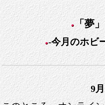
「夢」
-今月のホビー
9月