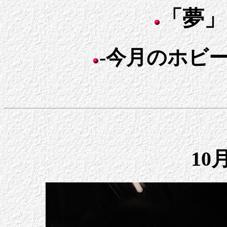
「夢」
-今月のホビー日
10