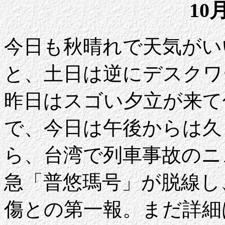
10
今日も秋晴れで天気がい
と、土日は逆にデスクワ
昨日はスゴい夕立が来て
で、今日は午後からは久
ら、台湾で列車事故のニ
急「普悠瑪号」が脱線し、
傷との第一報。まだ詳細