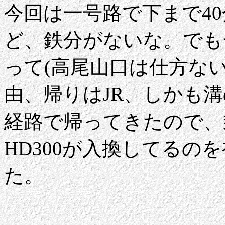
今回は一号路で下まで4
ど、鉄分がないな。でも
って(高尾山口は仕方な
由、帰りはJR、しかも
経路で帰ってきたので、
HD300が入換してるの
た。