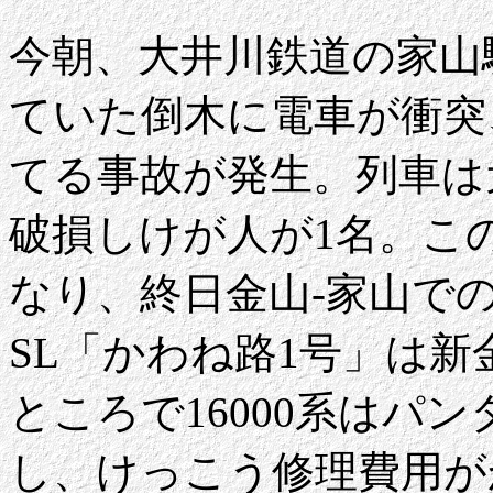
今朝、大井川鉄道の家山
ていた倒木に電車が衝突
てる事故が発生。列車は元
破損しけが人が1名。こ
なり、終日金山-家山で
SL「かわね路1号」は新
ところで16000系はパ
し、けっこう修理費用が