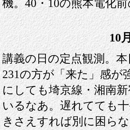
機。40・10の熊本電化
10
講義の日の定点観測。本日
231の方が「来た」感
にしても埼京線・湘南新
いるなあ。遅れてても十
きさえすれば別に困らな