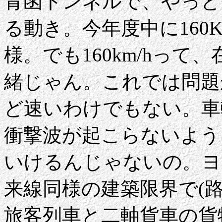
青函トンネルで、やっと1
る動き。今年度中に160
様。でも160km/hっ
緒じゃん。これでは問題
ど速いわけでもない。車
衝撃波が起こらないように
いけるんじゃないの。ヨ
来線同様の建築限界で(路盤
旅客列車と二軸貨車の貨