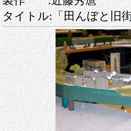
製作 :近藤秀麿
タイトル:「田んぼと旧