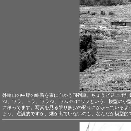
外輪山の中腹の線路を東に向かう同列車。ちょうど見上げた
×2、ワラ、トラ、ワラ×2、ワム8×2にワフという、模型
に移ってます。写真を見る限り多少の登りにかかっているよ
ょう。逆説的ですが、煙が出ていないのも、なんだか模型的