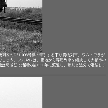
区のD511098号機の牽引する下り貨物列車。ワム・ワラが
でしょう。ツムやレは、産地から専用列車を組成して大都市の
機は羽越筋で活躍の後1960年に渡道し、鷲別と追分で活躍しま