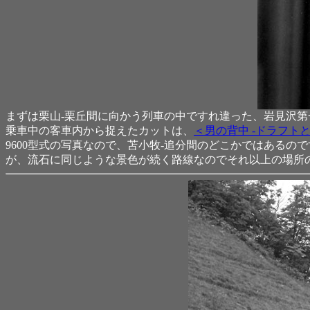
まずは栗山-栗丘間に向かう列車の中ですれ違った、岩見沢第一
乗車中の客車内から捉えたカットは、
＜男の背中 -ドラフト
9600型式の写真なので、苫小牧-追分間のどこかではある
が、流石に同じような景色が続く路線なのでそれ以上の場所