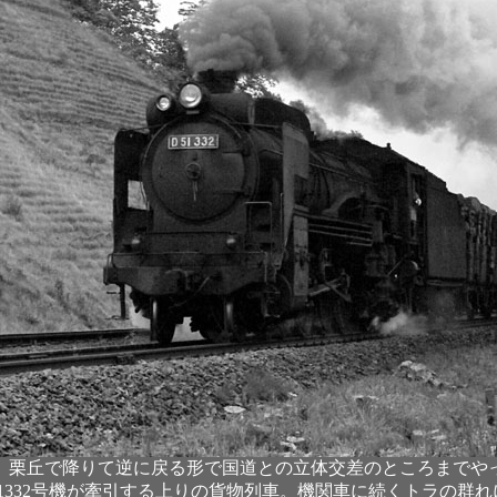
栗丘で降りて逆に戻る形で国道との立体交差のところまでやって
1332号機が牽引する上りの貨物列車。機関車に続くトラの群