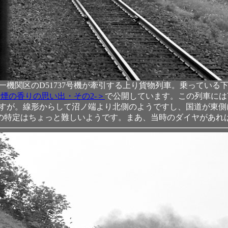
機関区のD51737号機が牽引する上り貨物列車。乗っている下
と煙の香りの思い出・その2-＞
で公開しています。この列車には
のですが。線形からして沼ノ端より北側のようですし、国道が東
の特定はちょっと難しいようです。まあ、当時のダイヤがあれ