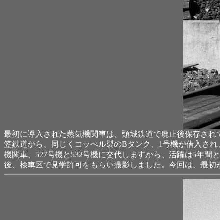
最初に導入された蒸気機関車は、頸城鉄道で廃止後保存され
笠鉄道から、同じくコッぺル製のBタンク、1号機が借入され
機関車、527号機と532号機に交代しますから、活躍は5
後、検車区で見学許可をもらい撮影しました。今回は、最初か