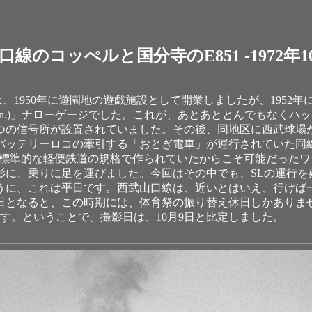
口線のコッぺルと国分寺のE851 -1972年10
は、1950年に遊園地の遊戯施設として開業しましたが、195
t.6in.)」ナローゲージでした。これが、あとあととんでもな
つの信号所が設置されていました。その後、同地区に西武球場
バッテリーロコの牽引する「おとぎ電車」が運行されていた同線の
、標準的な軽便鉄道の規格で作られていたからこそ可能だった
影に、乗りに足を運びました。今回はその中でも、SLの運行を
うに、これは平日です。西武山口線は、近いとはいえ、行けば
なると、この時期には、体育祭の振り替え休日しかありません。
す。ということで、撮影日は、10月9日と比定しました。