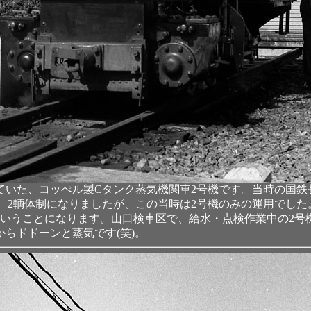
ていた、コッぺル製Cタンク蒸気機関車2号機です。当時の国鉄
、2輌体制になりましたが、この当時は2号機のみの運用でした。
年間ということになります。山口検車区で、給水・点検作業中の2
らドドーンと蒸気です(笑)。