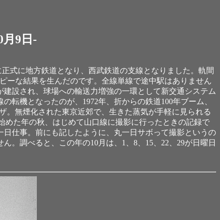
月9日-
2年に正式に地方鉄道となり、西武鉄道の支線となりました。軌間
くハッピーな結果を生んだのです。全線単線で途中駅はありません
が建設され、球場への輸送力増強の一環として新交通システム
転機となったのが、1972年、折からの鉄道100年ブーム、
ワザ。無煙化された東京近郊で、生きた蒸気が手軽に見られる
始めた年の秋、はじめて山口線に撮影に行ったときの記録で
一日仕事。前にも記したように、丸一日サボって撮影というの
調べると、この年の10月は、1、8、15、22、29が日曜日