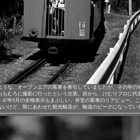
ような、オープンエアの客車を牽引していましたが、その年の
おもむろに撮影に行ったという次第。折から、けむりプロに代
47年9月の全検表示もまぶしい、井笠の客車のリアビュー。
ないけど、祭にあわせた観光輸送が、輸送のピークになってい