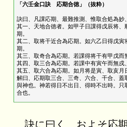
「六壬金口訣 応期合徳」（抜粋）
訣曰、凡課応期、最難推測、惟取合処為妙
其一、天地合徳者。如甲子日課得戊辰将、
期。
其二、取将干近合為応期。如六乙日得戊寅
期。
其三、取奇合為応期。若課得将干有甲戊而
其四、取三合為応期。若課中有寅午而無戌
其五、取六合為応期。如月将是寅、取亥月
解曰、応期取三合、三奇、六合、干合、蓋
與神也。神若得日不出日、得時不出時。只
合也。
訣に曰く、およそ応期