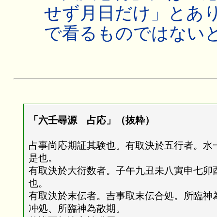
せず月日だけ」とあ
で看るものではない
「六壬尋源 占応」（抜粋）
占事尚応期証其験也。有取決於五行者。水
是也。
有取決於大衍数者。子午九丑未八寅申七卯
也。
有取決於末伝者。吉事取末伝合処。所臨神
冲処、所臨神為散期。