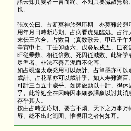
語云知其要者一言而終、不知其要流散無窮
也。
張次公曰、占断莫神於剋応期。亦莫難於剋
用年月日時断応期。占病看虎鬼臨処。占行
末伝三六合。占数目（真数歌云、甲己子午
辛寅申七、丁壬卯酉六、戊癸辰戌五、巳亥
旺従乗数、相従倍数、死囚従減数、此皆学
尽準者、非法不善乃泥而不化耳。
如占硯逢太歳発用可以歳計、占筆墨亦可以
歳計、占花草亦可以歳計乎。如人寿難満百
可計三百五十歳乎。如師旅動以干計、得休
乎。此等処全在因時因事細参課象以討其消
存乎其人。
按由占時至応期、要言不煩、天下之万事万
辱、総不出此範囲、惟視用之者何如耳。