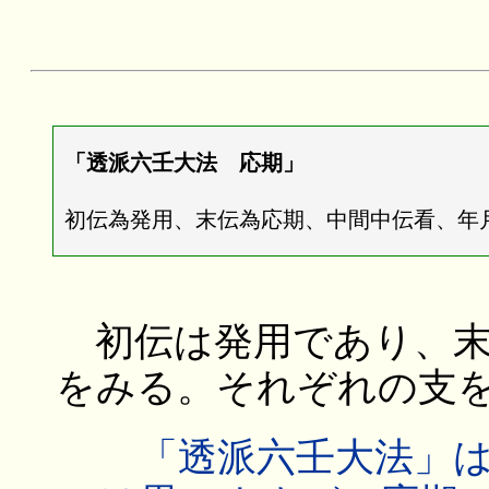
「透派六壬大法 応期」
初伝為発用、末伝為応期、中間中伝看、年
初伝は発用であり、末
をみる。それぞれの支
「透派六壬大法」は