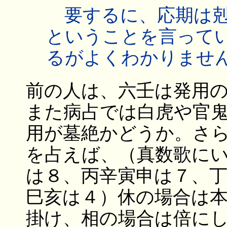
要するに、応期は剋
ということを言って
るがよくわかりませ
前の人は、六壬は発用
また病占では白虎や官
用が墓絶かどうか。さ
を占えば、（真数歌に
は８、丙辛寅申は７、
巳亥は４）休の場合は
掛け、相の場合は倍に