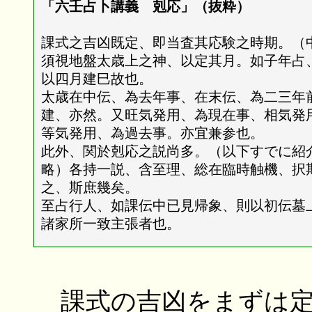
「六壬占卜講義 剋応」（抜粋）
課式之吉凶既定、即当査其応験之時期。（
須視地盤太歳上之神、以定其月。如子年占
以四月建巳故也。
太歳在中伝、為去年事、在末伝、為二三年
建、亦然。又旺気発用、為現在事、相気発
等気発用、為過去事。亦宜兼参也。
此外、関於剋応之説尚多。（以下すでに紹
略）各持一説、含至理、総在臨時触機、択
之、斯庶幾矣。
至占行人、如課伝中已見帰象、則以初伝墓
諸家所一致主張者也。
課式の吉凶をまずは定