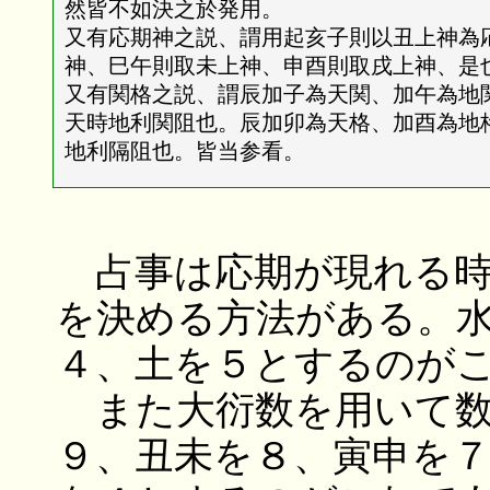
然皆不如決之於発用。
又有応期神之説、謂用起亥子則以丑上神為
神、巳午則取未上神、申酉則取戌上神、是
又有関格之説、謂辰加子為天関、加午為地
天時地利関阻也。辰加卯為天格、加酉為地
地利隔阻也。皆当参看。
占事は応期が現れる時
を決める方法がある。
４、土を５とするのが
また大衍数を用いて数
９、丑未を８、寅申を