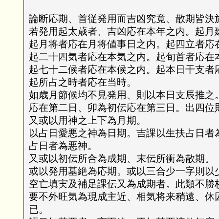
論断応期、首従発用而吉凶究竟、散期皆決
若発用起太歳者、吉凶応在本年之内。起月
起月将者応在月将値事日之内。起四立者応
起二十四気者応在本気之内。起旬首者応在
起七十二候者応在本候之内。起本日干支者
起所占之時者応在当時。
如歳月節候均不見発用、則以本日支辰推之
応在第二日、卯為初伝応在第三日。出四位
又或以用神之上下為月期。
以占日愛悪之神為日期。吉課以生扶占日者
占日者為悪神。
又或以初伝所合為成期、末伝所衝為散期。
或以発用墓絶為応期。或以三合少一字則以
空亡填実及補足課伝又為成期者。此類不勝
要不外旺気為現成主近、相気将来稍遠、休
已。