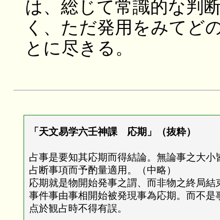
は、総じて常識的な判
く、ただ発用をみてど
とに尽きる。
「天文易学六壬神課 応期」（抜粋）
占事是要知其応期而得結論。無論事之大小
占断事項而予酌量適用。（中略）
応期就是物開始発事之謂、而非物之終局結
事件事由事相開始被発現事為応期。而不是
点於観占時不得有誤。