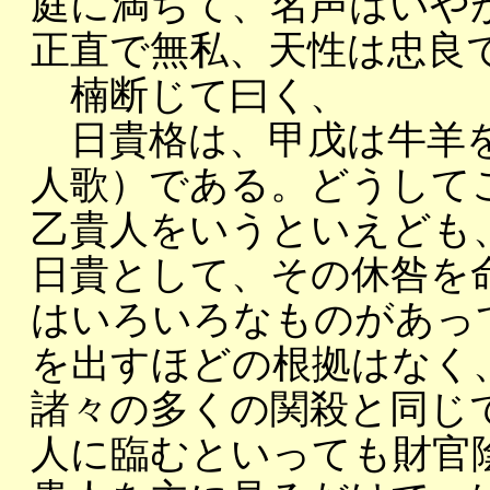
庭に満ちて、名声はいや
正直で無私、天性は忠良
楠断じて曰く、
日貴格は、甲戊は牛羊を
人歌）である。どうして
乙貴人をいうといえども
日貴として、その休咎を
はいろいろなものがあっ
を出すほどの根拠はなく
諸々の多くの関殺と同じ
人に臨むといっても財官