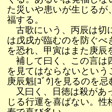
た災いや患いが生じるが
福する。
古歌にいう、丙辰は切に
は戊戌が臨むのを防ぐべ
を恐れ、甲寅はまた庚辰
補して曰く、この言は四柱
を見てはならないという
庚辰魁[ｺﾞｳ]を見るのを忌
又曰く、日徳は殺があっ
じる行運を喜ばない。性