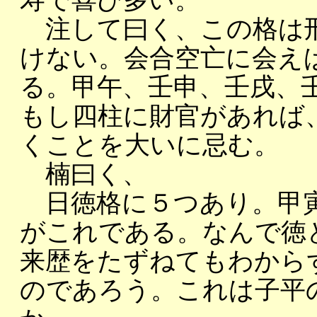
寿で喜び多い。
注して曰く、この格は刑
けない。会合空亡に会え
る。甲午、壬申、壬戌、
もし四柱に財官があれば、
くことを大いに忌む。
楠曰く、
日徳格に５つあり。甲寅
がこれである。なんで徳
来歴をたずねてもわから
のであろう。これは子平