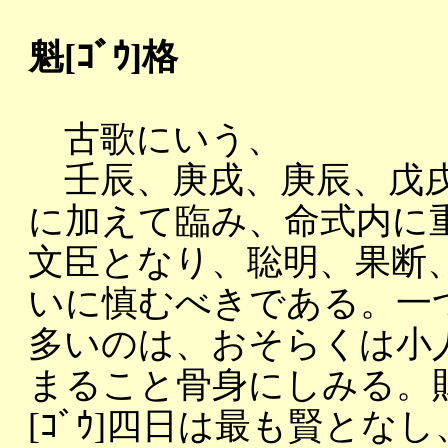
魁[ｺﾞｳ]格
古歌にいう、
壬辰、庚戌、庚辰、戊戌日
に加えて臨み、命式内に
文臣となり、聡明、果断
いに慎むべきである。一つ
多いのは、おそらくは小
まること骨身にしみる。
[ｺﾞｳ]四日は最も賢と