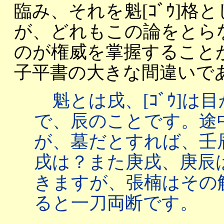
臨み、それを魁[ｺﾞｳ]
が、どれもこの論をとら
のが権威を掌握すること
子平書の大きな間違いで
魁とは戌、[ｺﾞｳ]は
で、辰のことです。途
が、墓だとすれば、壬
戌は？また庚戌、庚辰
きますが、張楠はその
ると一刀両断です。