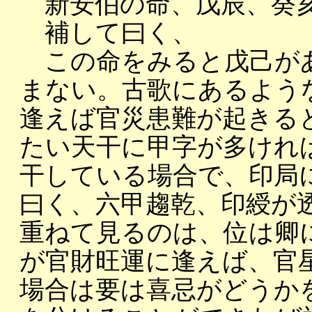
新安伯の命、戊辰、癸亥
補して曰く、
この命をみると戊己が
まない。古歌にあるよう
逢えば官災患難が起きる
たい天干に甲字が多けれ
干している場合で、印局
曰く、六甲趨乾、印綬が
重ねて見るのは、位は卿
が官財旺運に逢えば、官
場合は要は喜忌がどうか