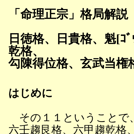
「命理正宗」格局解説
日徳格、日貴格、魁[ｺ
乾格、
勾陳得位格、玄武当権
はじめに
その１１ということで、日
六壬趨艮格、六甲趨乾格