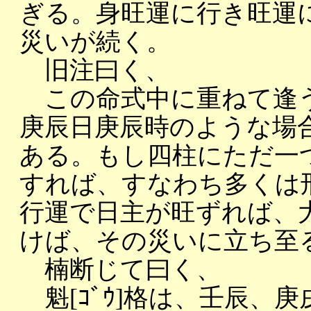
ぎる。身旺運に行き旺運
災いが続く。
旧注曰く、
この命式中に重ねて逢う
庚辰日庚辰時のような場
ある。もし四柱にただ一
すれば、すなわち多くは
行運で日主が旺ずれば、
けば、その災いに立ち至
楠断じて曰く、
魁[ｺﾞｳ]格は、壬辰、