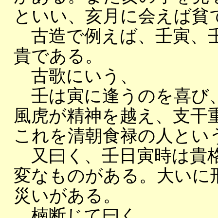
といい、亥月に会えば貧
古造で例えば、壬寅、壬
貴である。
古歌にいう、
壬は寅に逢うのを喜び、
風虎が精神を越え、支干
これを清朝食禄の人とい
又曰く、壬日寅時は貴格
変なものがある。大いに
災いがある。
楠断じて曰く、