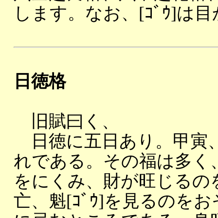
します。なお、[ｺﾞｳ]
日徳格
旧賦曰く、
日徳に五日あり。甲寅、
れである。その福は多く
をにくみ、財が旺じるの
亡、魁[ｺﾞｳ]を見るの