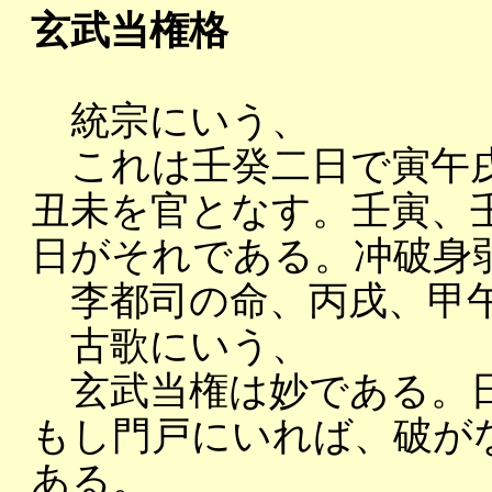
玄武当権格
統宗にいう、
これは壬癸二日で寅午戌
丑未を官となす。壬寅、
日がそれである。冲破身
李都司の命、丙戌、甲午
古歌にいう、
玄武当権は妙である。日
もし門戸にいれば、破が
ある。