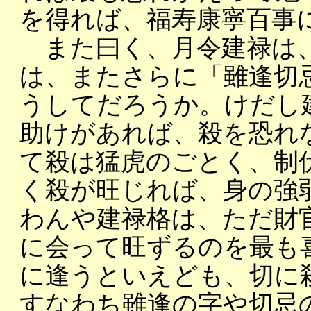
を得れば、福寿康寧百事
また曰く、月令建禄は、
は、またさらに「雖逢切
うしてだろうか。けだし
助けがあれば、殺を恐れ
て殺は猛虎のごとく、制
く殺が旺じれば、身の強
わんや建禄格は、ただ財
に会って旺ずるのを最も
に逢うといえども、切に
すなわち雖逢の字や切忌