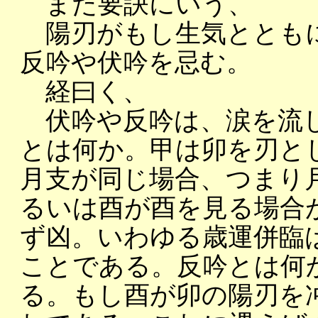
また要訣にいう、
陽刃がもし生気とともに
反吟や伏吟を忌む。
経曰く、
伏吟や反吟は、涙を流し
とは何か。甲は卯を刃と
月支が同じ場合、つまり
るいは酉が酉を見る場合
ず凶。いわゆる歳運併臨
ことである。反吟とは何
る。もし酉が卯の陽刃を