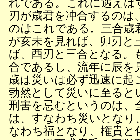
れである。これに遇えば
刃が歳君を冲合するのは
のはこれである。三合歳
が亥未を見れば、卯刃と
ば、酉刃と三合となる。
合であるし、流年に辰を
歳は災いは必ず迅速に起
勃然として災いに至るとい
刑害を忌むというのは、
は、すなわち災いとなり
なわち福となり、権貴と