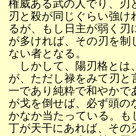
権威ある武の人でり、刃
刃と殺が同じぐらい強け
るが、もし日主が弱く刃
が多ければ、その刃を制
ない者となる。
しかして、陽刃格とは、
が、ただし禄をみて刃と
一であり純粋で和やかで
が戈を倒せば、必ず頭の
かなか当たっている。も
丁が天干にあれば、その