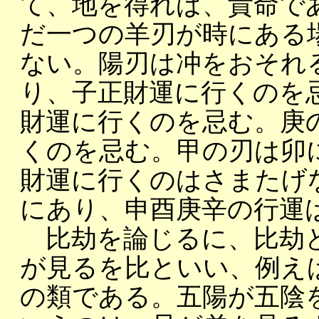
て、地を得れば、貴命で
だ一つの羊刃が時にある
ない。陽刃は冲をおそれ
り、子正財運に行くのを
財運に行くのを忌む。庚
くのを忌む。甲の刃は卯
財運に行くのはさまたげ
にあり、申酉庚辛の行運
比劫を論じるに、比劫と
が見るを比といい、例え
の類である。五陽が五陰