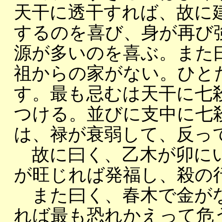
天干に透干すれば、故に
するのを喜び、身が再び
源が多いのを喜ぶ。また
祖からの家がない。ひと
す。最も忌むは天干に七
つける。並びに支中に七
は、禄が衰弱して、反っ
故に曰く、乙木が卯にい
が旺じれば発福し、殺の
また曰く、春木で金がな
れば最も恐れかえって危