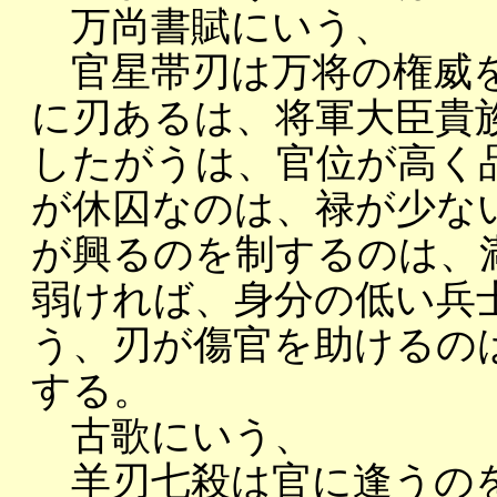
万尚書賦にいう、
官星帯刃は万将の権威を
に刃あるは、将軍大臣貴
したがうは、官位が高く
が休囚なのは、禄が少な
が興るのを制するのは、
弱ければ、身分の低い兵
う、刃が傷官を助けるの
する。
古歌にいう、
羊刃七殺は官に逢うのを