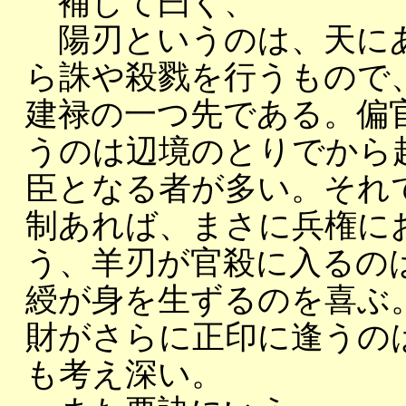
補して曰く、
陽刃というのは、天にあ
ら誅や殺戮を行うもので
建禄の一つ先である。偏
うのは辺境のとりでから
臣となる者が多い。それ
制あれば、まさに兵権に
う、羊刃が官殺に入るの
綬が身を生ずるのを喜ぶ
財がさらに正印に逢うの
も考え深い。