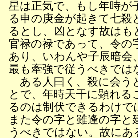
星は正気で、もし年時が
る申の庚金が起きて七殺
るとし、凶となす故はも
官禄の禄であって、令の
あり、いわんや子辰暗会
最も牽強で従うべきでは
ある人曰く、殺に会うと
とで、年時天干に顕れる
るのは制伏できるわけで
また令の字と雖逢の字と
うべきではない。故にあ