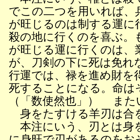
でこの二つを用いれば、
が旺じるのは制する運に
殺の地に行くのを喜ぶ。
が旺じる運に行くのは、
が、刀剣の下に死は免れ
行運では、禄を進め財を
死することになる。命は
（「数使然也」） また
身をたすける羊刃は合
本注にいう、刃とは身を
に身旺で刃があるのをお