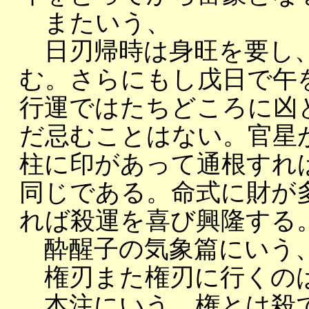
またいう、
日刃帰時は身旺を要し、
む。さらにもし戊日で午
行運ではたちどころに凶
だ忌むことはない。官星
柱に印があって通根すれ
同じである。命式に財が
れば殺運を喜び興隆する
酔醒子の気象篇にいう
権刃また権刃に行くのは
本注にいう、権とは殺で