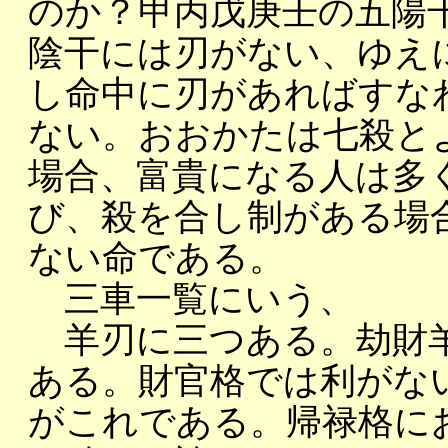
のか？甲丙戊庚壬の五陽
陰干には刃がない、ゆえ
し命中に刃があればすな
ない。おおかたは七殺と
場合、富貴になる人は多
び、殺を合し制がある場
ない命である。
三車一覧にいう、
羊刃に三つある。劫財羊
ある。財官格では利がな
がこれである。帰禄格に