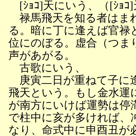
[ｼｮｺ]天にいう、（[ｼｮ
禄馬飛天を知る者はまれ
る。暗に丁に逢えば官禄
位にのぼる。虚合（つま
声があがる。
古歌にいう、
庚寅二日が重ねて子に逢
飛天という。もし金水運
が南方にいけば運勢は停
で柱中に亥が多ければ、
なり、命式中に申酉丑が