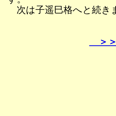
次は子遥巳格へと続き
＞＞