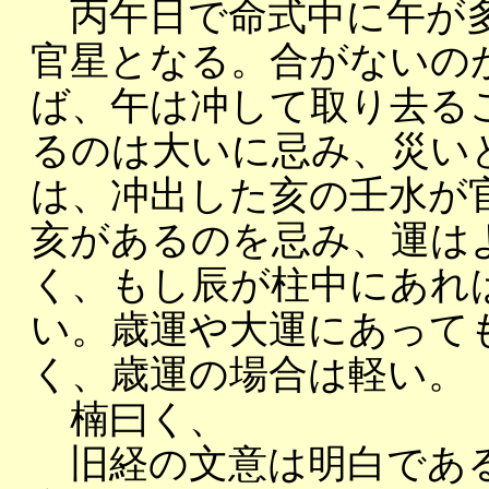
丙午日で命式中に午が多
官星となる。合がないの
ば、午は冲して取り去る
るのは大いに忌み、災い
は、冲出した亥の壬水が
亥があるのを忌み、運は
く、もし辰が柱中にあれ
い。歳運や大運にあって
く、歳運の場合は軽い。
楠曰く、
旧経の文意は明白である