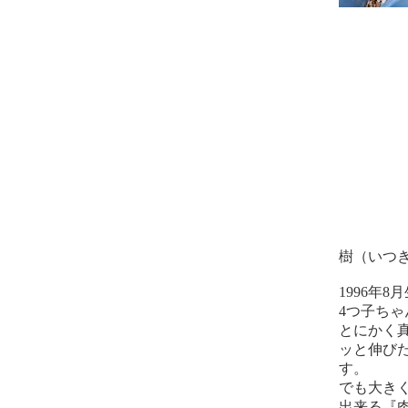
樹（いつ
1996年
4つ子ちゃ
とにかく
ッと伸び
す。
でも大き
出来る『