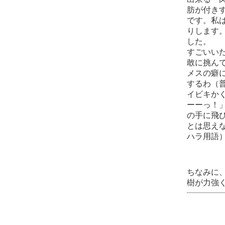
肪が付き
です。私
りします
した。
すごいい
敢に挑ん
メスの癖
するわ（
イビキか
ーーっ！
の手に飛
とは思え
ハラ用語
ちなみに
樹が力強