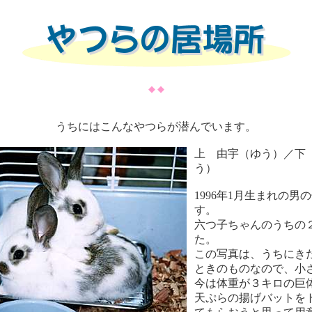
◆ ◆
うちにはこんなやつらが潜んでいます。
上 由宇（ゆう）／下
う）
1996年1月生まれの男
す。
六つ子ちゃんのうちの
た。
この写真は、うちにき
ときのものなので、小
今は体重が３キロの巨
天ぷらの揚げバットを