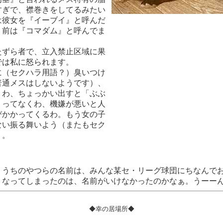
すぎで、襟巻きをしてるみたい
は彼女を『イーブイ』と呼んだ
。前は『コマダム』と呼んでま
たずら者で、立入禁止区域に果
では私に怒られます。
に（セクハラ用語？）臭いつけ
普通メスはしないようです）、
くわ、ちょっかい出すと「ぶぶ
」ってなくわ、機嫌が悪いと人
びかかってくるわ。もう女の子
ない振る舞いよう（またもセク
）。
、うちのやつらの名前は、みんな某セ・リーグ球団にちなんで
くなってしまったのは、名前がいけなかったのかなぁ。うーー
◆幸の居場所◆