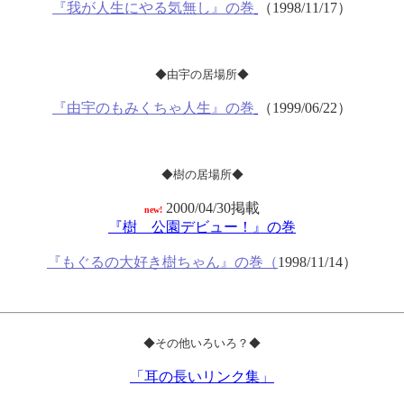
『我が人生にやる気無し』の巻
（1998/11/17）
◆由宇の居場所◆
『由宇のもみくちゃ人生』の巻
（1999/06/22）
◆樹の居場所◆
2000/04/30掲載
new!
『樹 公園デビュー！』の巻
『もぐるの大好き樹ちゃん』の巻（
1998/11/14）
◆その他いろいろ？◆
「耳の長いリンク集」