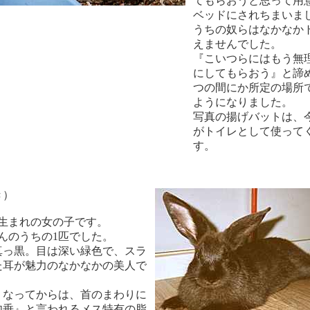
てもらおうと思って用
ベッドにされちまいま
うちの奴らはなかなか
えませんでした。
『こいつらにはもう無
にしてもらおう』と諦
つの間にか所定の場所
ようになりました。
写真の揚げバットは、
がトイレとして使って
す。
き）
8月生まれの女の子です。
んのうちの1匹でした。
真っ黒。目は深い緑色で、スラ
た耳が魅力のなかなかの美人で
くなってからは、首のまわりに
肉垂』と言われるメス特有の脂