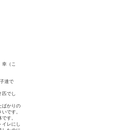
 幸（こ
の子達で
２匹でし
たばかりの
さいです。
体です。
トイレにし