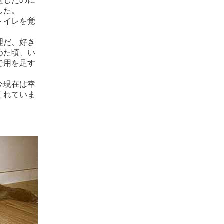
意したのに
した。
トイレを覚
理だ、好き
めた頃、い
で用を足す
今現在は幸
くれていま