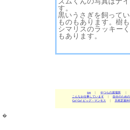
ズムくんの写真はナ
す。
黒いうさぎを飼ってい
ものもあります。樹も
シマリスのラッキー
もあります。
top
｜
やつらの居場所
こんなお仕事しています
｜
自分のための
Go! Go! ビッグ・マンモス
｜
天然芝屋外
�