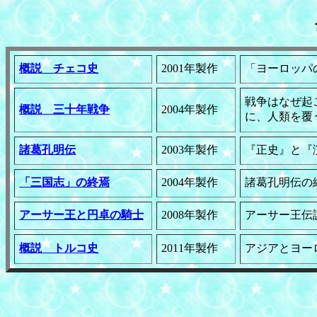
概説 チェコ史
2001年製作
「ヨーロッパ
戦争はなぜ起
概説 三十年戦争
2004年製作
に、人類を覆
諸葛孔明伝
2003年製作
『正史』と『
「三国志」の終焉
2004年製作
諸葛孔明伝の
アーサー王と円卓の騎士
2008年製作
アーサー王伝
概説 トルコ史
2011年製作
アジアとヨー