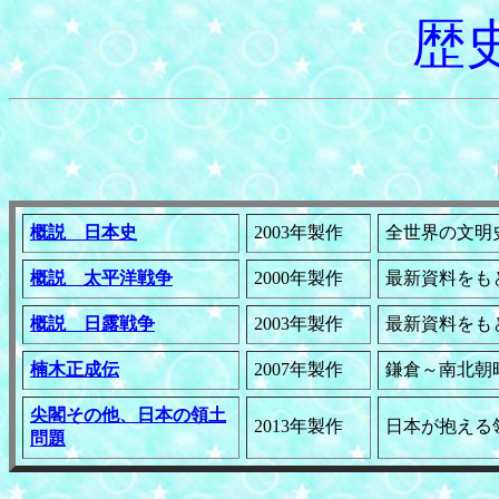
歴
概説 日本史
2003年製作
全世界の文明
概説 太平洋戦争
2000年製作
最新資料をも
概説 日露戦争
2003年製作
最新資料をも
楠木正成伝
2007年製作
鎌倉～南北朝
尖閣その他、日本の領土
2013年製作
日本が抱える
問題